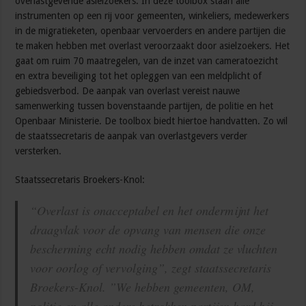
overlastgevende asielzoekers. In deze toolbox staan alle
instrumenten op een rij voor gemeenten, winkeliers, medewerkers
in de migratieketen, openbaar vervoerders en andere partijen die
te maken hebben met overlast veroorzaakt door asielzoekers. Het
gaat om ruim 70 maatregelen, van de inzet van cameratoezicht
en extra beveiliging tot het opleggen van een meldplicht of
gebiedsverbod. De aanpak van overlast vereist nauwe
samenwerking tussen bovenstaande partijen, de politie en het
Openbaar Ministerie. De toolbox biedt hiertoe handvatten. Zo wil
de staatssecretaris de aanpak van overlastgevers verder
versterken.
Staatssecretaris Broekers-Knol:
“Overlast is onacceptabel en het ondermijnt het
draagvlak voor de opvang van mensen die onze
bescherming echt nodig hebben omdat ze vluchten
voor oorlog of vervolging”, zegt staatssecretaris
Broekers-Knol. ”We hebben gemeenten, OM,