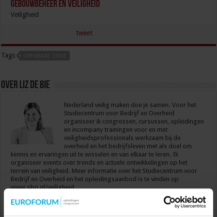
Gebouwbeheer en veiligheid
Veiligheid
tweet
Tags
OPENBARE ORDE
Over Liz de Bie
Nederland veilig maken doe je samen. Voor het
Studiecentrum voor Bedrijf en Overheid
organiseer ik congressen, cursussen, opleidingen
en incompany trainingen voor en met
veiligheidsprofessionals werkzaam bij de
overheid en het bedrijfsleven met als doel om
kennis en ervaringen uit te wisselen en van elkaar te leren. Ik
organiseer events over trends en actuele ontwikkelingen op het
terrein van veiligheid. Meer informatie over het Studiecentrum voor
Bedrijf en Overheid en het opleidingsaanbod is te vinden op
www.sbo.nl/veiligheid