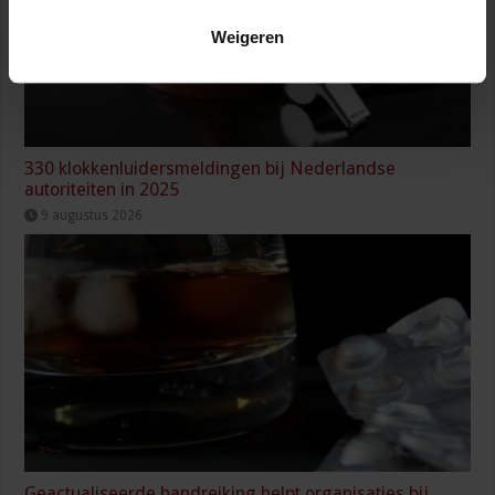
Weigeren
330 klokkenluidersmeldingen bij Nederlandse
autoriteiten in 2025
9 augustus 2026
Geactualiseerde handreiking helpt organisaties bij