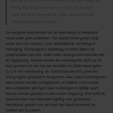
politie en alle andere betrokken partijen hard bij
nodig bij de aanpak van overlast. Zij kunnen
vaak het best beoordelen welke aanpak bij de
lokale problematiek past.”
De overgrote meerderheid van de asielzoekers in Nederland
veroorzaakt geen problemen. Een relatief kleine groep zorgt
echter wel voor overlast, zoals winkeldiefstal, vernieling en
bedreiging. Overlastgevers simpelweg uitzetten tijdens de
asielprocedure kan niet, onder meer vanwege internationale wet-
en regelgeving. Daarom worden de overlastgevers dicht op de
huid gezeten met een mix aan landelijke en lokale maatregelen.
Zo is er een Handhaving- en Toezichtslocatie (HTL) met een
streng regime geopend in Hoogeveen, waar zware overlastgevers
naar kunnen worden overgeplaatst, en hebben COA-locaties
time-outplekken gekregen waar overlastgevers tijdelijk apart
kunnen worden geplaatst in een sobere omgeving. Ook heeft de
staatssecretaris een financiële regeling voor gemeenten
beschikbaar gesteld voor de inzet van lokaal maatwerk om
overlast aan te pakken