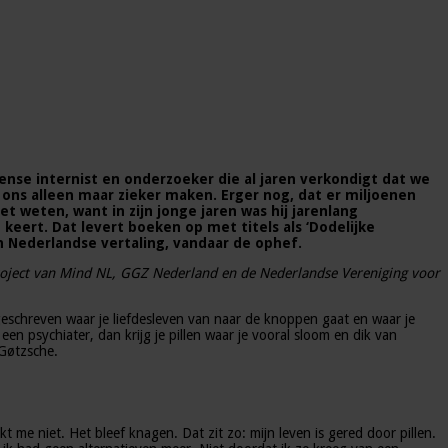
ense internist en onderzoeker die al jaren verkondigt dat we
 ons alleen maar zieker maken. Erger nog, dat er miljoenen
et weten, want in zijn jonge jaren was hij jarenlang
keert. Dat levert boeken op met titels als ‘Dodelijke
n Nederlandse vertaling, vandaar de ophef.
ject van Mind NL, GGZ Nederland en de Nederlandse Vereniging voor
orgeschreven waar je liefdesleven van naar de knoppen gaat en waar je
een psychiater, dan krijg je pillen waar je vooral sloom en dik van
 Gøtzsche.
e niet. Het bleef knagen. Dat zit zo: mijn leven is gered door pillen.