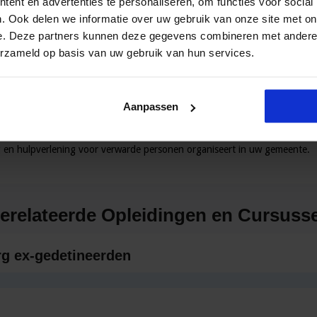
ent en advertenties te personaliseren, om functies voor social
antidepressiva gebruiken krijgen de boodschap dat ze stommelingen zij
. Ook delen we informatie over uw gebruik van onze site met on
e. Deze partners kunnen deze gegevens combineren met andere i
erzameld op basis van uw gebruik van hun services.
 van huisartsen en psychiaters? Mogen we geen vragen meer stellen bij e
 Natuurlijk wel! Want tja, dat zijn er natuurlijk wel heel erg veel. En zek
 die discussie graag voeren zonder mensen aan te vallen op hun keuzes of
Aanpassen
en hulpverlening voor verwarde personen organiseert in uw gemeente.
erelateerde Opleidingen en Cursuss
rg ex-gedetineerden