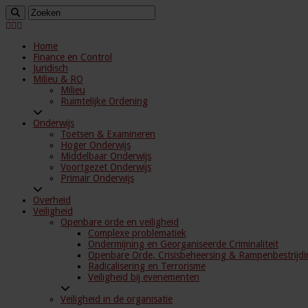
Home
Finance en Control
Juridisch
Milieu & RO
Milieu
Ruimtelijke Ordening
Onderwijs
Toetsen & Examineren
Hoger Onderwijs
Middelbaar Onderwijs
Voortgezet Onderwijs
Primair Onderwijs
Overheid
Veiligheid
Openbare orde en veiligheid
Complexe problematiek
Ondermijning en Georganiseerde Criminaliteit
Openbare Orde, Crisisbeheersing & Rampenbestrijdi
Radicalisering en Terrorisme
Veiligheid bij evenementen
Veiligheid in de organisatie