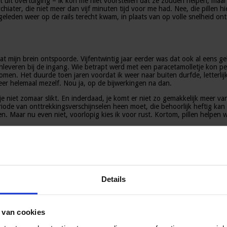
 uit overtuiging – ik kon me niet voorstellen dat ze zouden helpen, maar
chiater, die niet meer dan vijf minuten tijd voor me had. Nee, die pillen 
eleden weer op de rails terecht kwam, in plaats van op volle snelheid ont
at mijn brein ontspoorde. Vijfentwintig jaar eerder was dat ook al eens g
inleveren bij de ingang. Wie betrapt werd met een paracetamolletje kon per
en. Het duurde toen jaren voordat ik weer naar buiten durfde, letterlijk e
eer helemaal mezelf. Nou ja, op de bijwerkingen na dan.
ie je niet zomaar slikt. En inderdaad, je komt er niet zo gemakkelijk meer 
ode van onttrekkingsverschijnselen heen moet, die behoorlijk heftig kan zi
Maar nu even niet, voorlopig kies ik voor rust. Kortom, pillen helpen wel
n enorm podium. Het dagblad Trouw begon ermee. Grote koppen: ‘Psycho-p
 door de farmaceutische industrie’. Met citaathaken er omheen, dat dan we
Details
 de titel ‘Hoe de psychiatrie de weg is kwijtgeraakt’. Allemaal veel te v
el, maar klopt dat gevoel? Ik besloot om naar de opname van het debat te
ringsdeskundig: hij gebruikt zelf antidepressiva. Net als velen van ons erv
 van cookies
jn leven wijdt aan het uitpuzzelen van verantwoorde methodes om het geb
k raak. En even later: ‘Ik denk dat het enorm beschadigend is om te stell