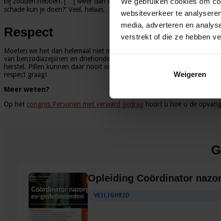
We gebruiken cookies om cont
bij zouden hebben. […] Meer dan een miljoen mensen in Nederland die 
schade kun je doen?’ Veel, helaas…
websiteverkeer te analyseren
media, adverteren en analys
Respect
verstrekt of die ze hebben v
Moeten we het dan helemaal niet meer hebben over het voorschrijfgedrag
van benzodiazepinen en driehonderdduizend gebruikers van antipsychotica?
herstel. Pillen kunnen daar nooit voor in de plaats komen. Maar ik zou
Weigeren
respect graag!
Meer weten?
Op het
congres Personen met verward gedrag
hoort u hoe u de opvang 
G
Opleiding Coördinator nazo
VEILIGHEID