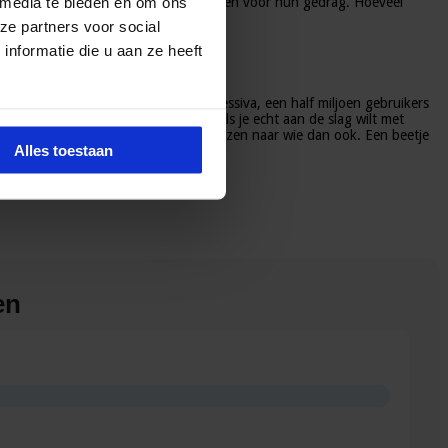
 media te bieden en om ons
n en dat ze zich zouden moeten schamen voor hun gedrag. Hoeveel
ze partners voor social
nformatie die u aan ze heeft
en miljoen gebruikers van antidepressiva, een half miljoen gebruikers
er, menselijk contact is onmisbaar als je echt aan de slag wilt met
 met een beschuldigende vinger te wijzen naar wie dan ook. Een beetje
Alles toestaan
en