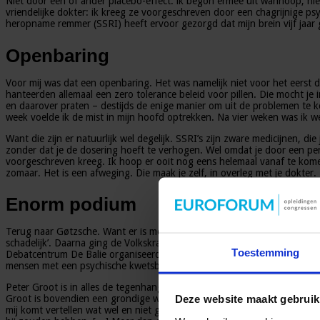
Niet door een of ander placebo-effect: ik begon ermee uit wanhoop, niet
vriendelijke dokter: ik kreeg ze voorgeschreven door een chagrijnige psy
heropname remmer (SSRI) heeft ervoor gezorgd dat mijn brein vijf jaar g
Openbaring
Voor mij was dat een openbaring. Het was namelijk niet voor het eerst d
hanteerden allemaal een zero tolerance beleid voor pillen. Die mocht je 
en daarover praten – destijds de enige manier om uit de problemen te kom
week voelde ik de mist in mijn hoofd optrekken. Na vier weken was ik w
Want die zijn er natuurlijk wel degelijk. SSRI’s zijn zware medicijnen, d
zonder dat je de dosering hoeft te verhogen. Wel omdat je door een peri
voorgeschreven kreeg. Ik hoop er ooit nog eens helemaal vanaf te komen. 
zomaar. Het is een afweging. Die maak je zelf, in overleg met je dokter.
Enorm podium
Terug naar Gøtzsche. Want er is meer dat mij stoort: de man krijgt ee
schadelijk’. Daarna ging de Volkskrant los met: ‘We zijn gehersenspoeld
Toestemming
Debatcentrum De Balie organiseerde een publiek debat met Gøtzsche, onder
mensen met een psychische kwetsbaarheid hier last van? Zo voelt het w
Peter Groot is in alles de tegenhanger van Peter Gøtzsche. Groot is erva
Deze website maakt gebruik
Groot is bovendien een grondige wetenschappelijke onderzoeker, die zi
mij komt vertellen wat wel en niet goed voor me is,’ begon Groot. Gelij