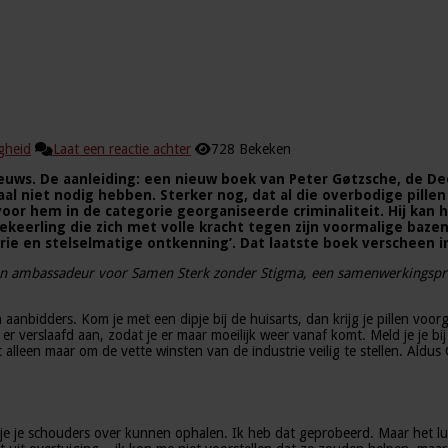
igheid
Laat een reactie achter
728 Bekeken
ieuws. De aanleiding: een nieuw boek van Peter Gøtzsche, de De
l niet nodig hebben. Sterker nog, dat al die overbodige pillen
voor hem in de categorie georganiseerde criminaliteit. Hij kan h
keerling die zich met volle kracht tegen zijn voormalige bazen 
rie en stelselmatige ontkenning’. Dat laatste boek verscheen i
n ambassadeur voor Samen Sterk zonder Stigma, een samenwerkingspro
un aanbidders. Kom je met een dipje bij de huisarts, dan krijg je pillen vo
 verslaafd aan, zodat je er maar moeilijk weer vanaf komt. Meld je je bij 
 alleen maar om de vette winsten van de industrie veilig te stellen. Aldus
e schouders over kunnen ophalen. Ik heb dat geprobeerd. Maar het lukt m