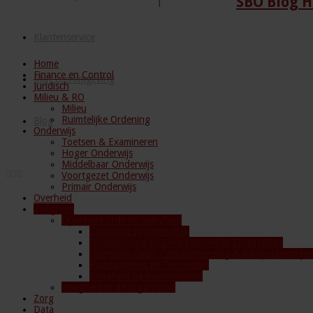
SBO Blog H
Klantenservice
Home
Finance en Control
Mijn Leeromgeving
Juridisch
Milieu & RO
Milieu
Ruimtelijke Ordening
Blog
Onderwijs
Toetsen & Examineren
Hoger Onderwijs
Middelbaar Onderwijs
Voortgezet Onderwijs
Primair Onderwijs
Overheid
Veiligheid
Openbare orde en veiligheid
Complexe problematiek
Ondermijning en Georganiseerde Criminaliteit
Openbare Orde, Crisisbeheersing & Rampenbestrijdi
Radicalisering en Terrorisme
Veiligheid bij evenementen
Veiligheid in de organisatie
Zorg
Data