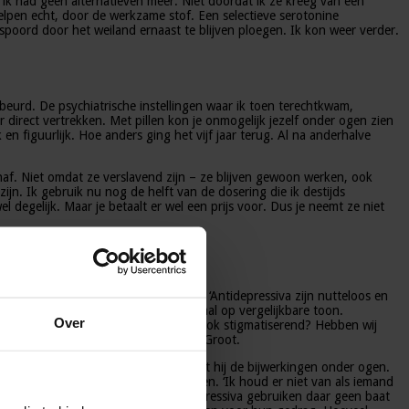
 ik had geen alternatieven meer. Niet doordat ik ze kreeg van een
hielpen echt, door de werkzame stof. Een selectieve serotonine
spoord door het weiland ernaast te blijven ploegen. Ik kon weer verder.
ebeurd. De psychiatrische instellingen waar ik toen terechtkwam,
 direct vertrekken. Met pillen kon je onmogelijk jezelf onder ogen zien
n figuurlijk. Hoe anders ging het vijf jaar terug. Al na anderhalve
vanaf. Niet omdat ze verslavend zijn – ze blijven gewoon werken, ook
jn. Ik gebruik nu nog de helft van de dosering die ik destijds
 degelijk. Maar je betaalt er wel een prijs voor. Dus je neemt ze niet
illen doen meer kwaad dan goed’ en ‘Antidepressiva zijn nutteloos en
er wel. Talloze media volgden, allemaal op vergelijkbare toon.
Over
eel eer, wat mij betreft. Maar is het ook stigmatiserend? Hebben wij
 gaan kijken.1 Zo ontdekte ik Peter Groot.
aart hij dagelijks de voordelen en ziet hij de bijwerkingen onder ogen.
ruik van psychofarmaca af te bouwen. ‘Ik houd er niet van als iemand
en dat 98% van alle mensen die antidepressiva gebruiken daar geen baat