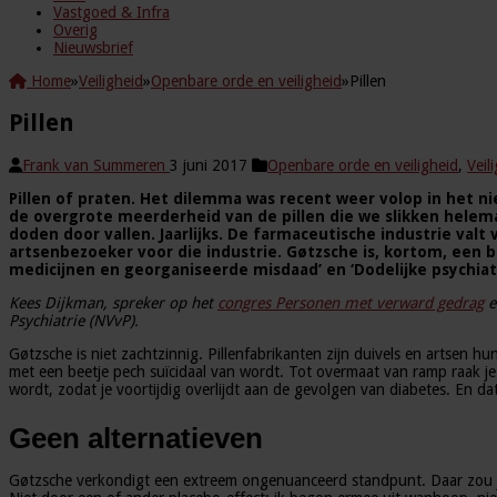
Vastgoed & Infra
Overig
Nieuwsbrief
Home
»
Veiligheid
»
Openbare orde en veiligheid
»
Pillen
Pillen
Frank van Summeren
3 juni 2017
Openbare orde en veiligheid
,
Veil
Pillen of praten. Het dilemma was recent weer volop in het n
de overgrote meerderheid van de pillen die we slikken helemaa
doden door vallen. Jaarlijks. De farmaceutische industrie valt 
artsenbezoeker voor die industrie. Gøtzsche is, kortom, een be
medicijnen en georganiseerde misdaad’ en ‘Dodelijke psychiat
Kees Dijkman, spreker op het
congres Personen met verward gedrag
e
Psychiatrie (NVvP).
Gøtzsche is niet zachtzinnig. Pillenfabrikanten zijn duivels en artsen h
met een beetje pech suïcidaal van wordt. Tot overmaat van ramp raak je er
wordt, zodat je voortijdig overlijdt aan de gevolgen van diabetes. En dat
Geen alternatieven
Gøtzsche verkondigt een extreem ongenuanceerd standpunt. Daar zou je j