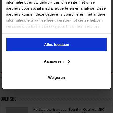
informatie over uw gebruik van onze site met onze
partners voor social media, adverteren en analyse. Deze
partners kunnen deze gegevens combineren met andere
informatie die u aan ze heeft verstrekt of die ze hebben
Gebouwbeheer en veiligheid
verzameld op basis van uw gebruik van hun services.
VEILIGHEID
Alles toestaan
Aanpassen
tweet
Weigeren
Tags
GEORGANISEERDE CRIMINALITEIT
GEORGANISEERDE MISDAAD
ONDERMIJNING
Over sbo
Het Studiecentrum voor Bedrijf en Overheid (SBO)