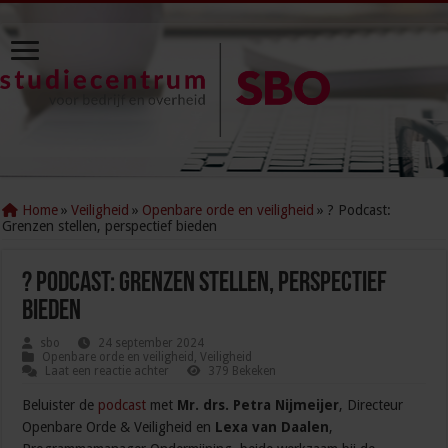
Home
»
Veiligheid
»
Openbare orde en veiligheid
»
? Podcast:
Grenzen stellen, perspectief bieden
? Podcast: Grenzen stellen, perspectief
bieden
sbo
24 september 2024
Openbare orde en veiligheid
,
Veiligheid
Laat een reactie achter
379 Bekeken
Beluister de
podcast
met
Mr. drs. Petra Nijmeijer
, Directeur
Openbare Orde & Veiligheid en
Lexa van Daalen
,