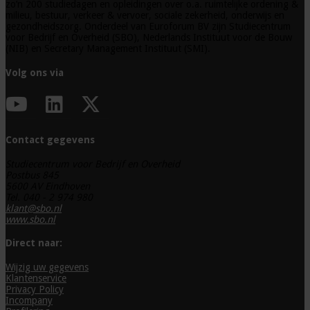
zo’n 200 studiedagen en opleidingen over o.a. ruimtelijke ordening &
milieu, bestuur, verkeer & vervoer, sociale zekerheid, onderwijs en
gezondheidszorg. Onderdeel van Euroforum BV zijn Studiecentrum
voor Bedrijf en Overheid (SBO), Nederlands Instituut voor de Bouw
(NIB) en Secretary Management Instituut (SMI).
Volg ons via
Contact gegevens
Studiecentrum voor Bedrijf en Overheid
Postbus 845
5600 AV Eindhoven
Tel. 040 - 2 974 980
klant@sbo.nl
www.sbo.nl
Direct naar:
Wijzig uw gegevens
Klantenservice
Privacy Policy
Incompany