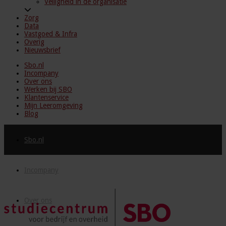
Veiligheid in de organisatie
Zorg
Data
Vastgoed & Infra
Overig
Nieuwsbrief
Sbo.nl
Incompany
Over ons
Werken bij SBO
Klantenservice
Mijn Leeromgeving
Blog
Sbo.nl
Incompany
Over ons