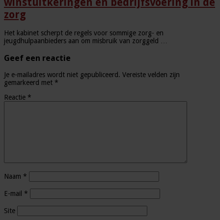
winstuitkeringen en bedrijfsvoering in de
zorg
Het kabinet scherpt de regels voor sommige zorg- en
jeugdhulpaanbieders aan om misbruik van zorggeld …
Geef een reactie
Je e-mailadres wordt niet gepubliceerd.
Vereiste velden zijn
gemarkeerd met
*
Reactie
*
Naam
*
E-mail
*
Site