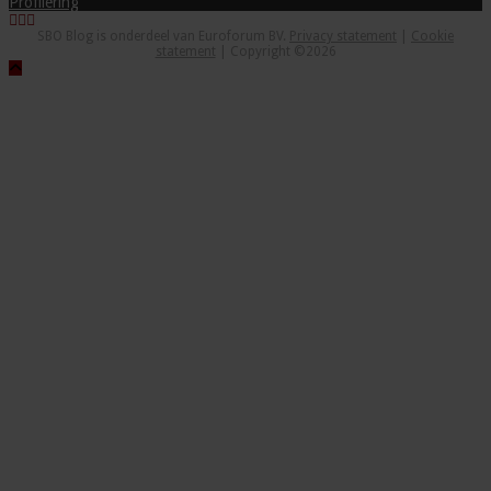
Profilering
SBO Blog is onderdeel van Euroforum BV.
Privacy statement
|
Cookie
statement
| Copyright ©2026