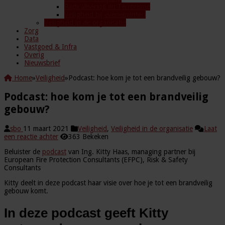
Radicalisering en Terrorisme
Veiligheid bij evenementen
Veiligheid in de organisatie
Zorg
Data
Vastgoed & Infra
Overig
Nieuwsbrief
Home
»
Veiligheid
»
Podcast: hoe kom je tot een brandveilig gebouw?
Podcast: hoe kom je tot een brandveilig
gebouw?
sbo
11 maart 2021
Veiligheid
,
Veiligheid in de organisatie
Laat
een reactie achter
363 Bekeken
Beluister de
podcast
van Ing. Kitty Haas, managing partner bij
European Fire Protection Consultants (EFPC), Risk & Safety
Consultants
Kitty deelt in deze podcast haar visie over hoe je tot een brandveilig
gebouw komt.
In deze podcast geeft Kitty