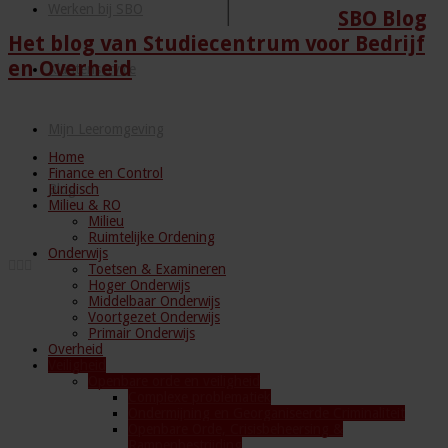
Werken bij SBO
SBO Blog
Het blog van Studiecentrum voor Bedrijf
en Overheid
Klantenservice
Mijn Leeromgeving
Home
Finance en Control
Juridisch
Blog
Milieu & RO
Milieu
Ruimtelijke Ordening
Onderwijs
Toetsen & Examineren
Hoger Onderwijs
Middelbaar Onderwijs
Voortgezet Onderwijs
Primair Onderwijs
Overheid
Veiligheid
Openbare orde en veiligheid
Complexe problematiek
Ondermijning en Georganiseerde Criminaliteit
Openbare Orde, Crisisbeheersing &
Rampenbestrijding