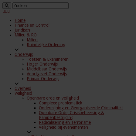
Home
Finance en Control
Juridisch
Milieu & RO
Milieu
Ruimtelijke Ordening
Onderwijs
Toetsen & Examineren
Hoger Onderwijs
Middelbaar Onderwijs
Voortgezet Onderwijs
Primair Onderwijs
Overheid
Veiligheid
Openbare orde en veiligheid
Complexe problematiek
Ondermijning en Georganiseerde Criminaliteit
Openbare Orde, Crisisbeheersing &
Rampenbestrijding
Radicalisering en Terrorisme
Veiligheid bij evenementen