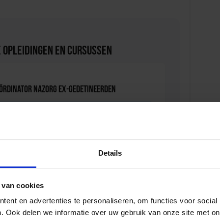
 Opleidingen en Cursussen
oördinator nazorg ex-gedetineerden
D
Details
ersonen met onbegrepen gedrag
 van cookies
D
ent en advertenties te personaliseren, om functies voor social
. Ook delen we informatie over uw gebruik van onze site met on