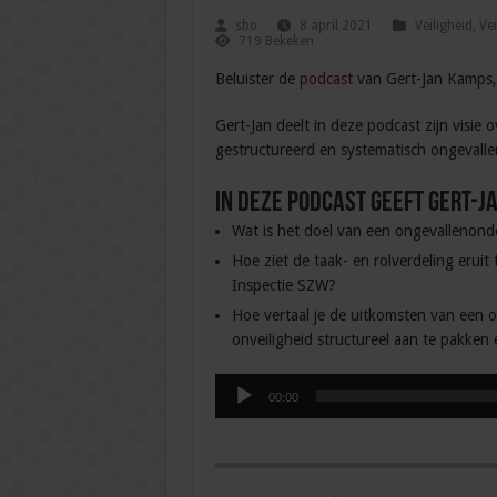
sbo
8 april 2021
Veiligheid
,
Vei
719 Bekeken
Beluister de
podcast
van Gert-Jan Kamps, 
Gert-Jan deelt in deze podcast zijn visie
gestructureerd en systematisch ongevall
In deze podcast geeft Gert-J
Wat is het doel van een ongevallenon
Hoe ziet de taak- en rolverdeling eruit
Inspectie SZW?
Hoe vertaal je de uitkomsten van een
onveiligheid structureel aan te pakken 
Audiospeler
00:00