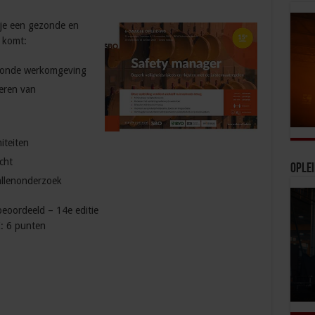
volume
te
 je een gezonde en
verhogen
 komt:
of
te
ezonde werkomgeving
verlagen.
ueren van
iteiten
cht
Ople
allenonderzoek
eoordeeld – 14e editie
: 6 punten