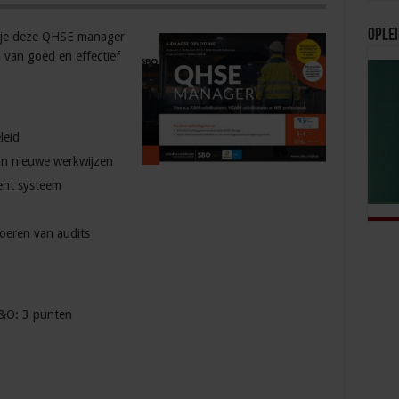
Oplei
 je deze QHSE manager
van goed en effectief
leid
an nieuwe werkwijzen
nt systeem
oeren van audits
&O: 3 punten