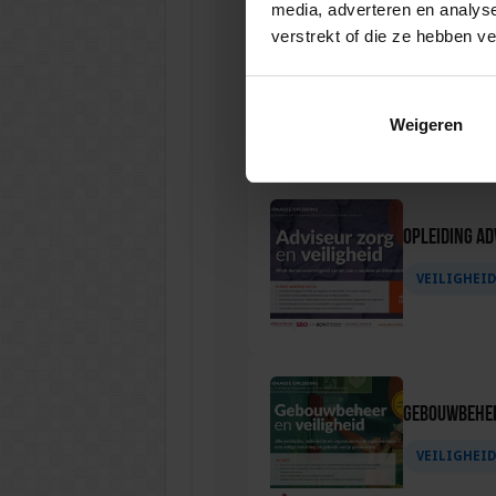
media, adverteren en analys
verstrekt of die ze hebben v
Opleiding Soc
VEILIGHEI
Weigeren
Opleiding Ad
VEILIGHEI
Gebouwbehee
VEILIGHEI