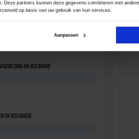
e. Deze partners kunnen deze gegevens combineren met andere i
erzameld op basis van uw gebruik van hun services.
iale Veiligheid in de Organisatie
D
Aanpassen
viseur zorg en veiligheid
D
r en veiligheid
D