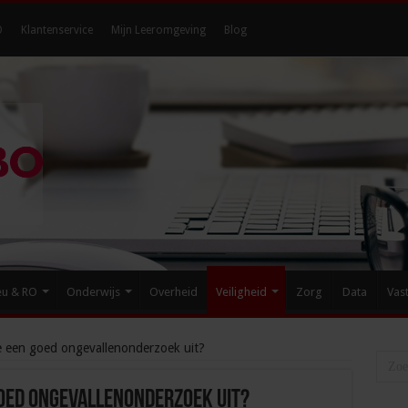
O
Klantenservice
Mijn Leeromgeving
Blog
eu & RO
Onderwijs
Overheid
Veiligheid
Zorg
Data
Vas
je een goed ongevallenonderzoek uit?
 goed ongevallenonderzoek uit?