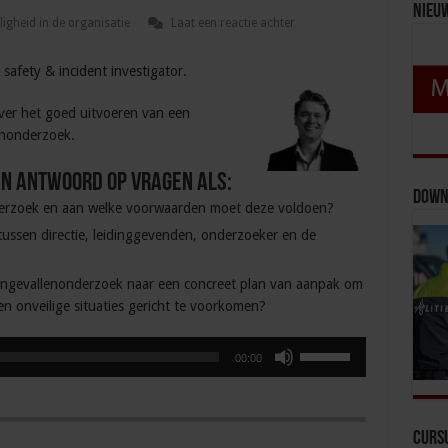
Nieu
ligheid in de organisatie
Laat een reactie achter
safety & incident investigator.
 over het goed uitvoeren van een
enonderzoek.
an antwoord op vragen als:
Down
derzoek en aan welke voorwaarden moet deze voldoen?
 tussen directie, leidinggevenden, onderzoeker en de
 ongevallenonderzoek naar een concreet plan van aanpak om
en onveilige situaties gericht te voorkomen?
Gebruik
00:00
Omhoog/Omlaag
pijltoetsen
om
het
Curs