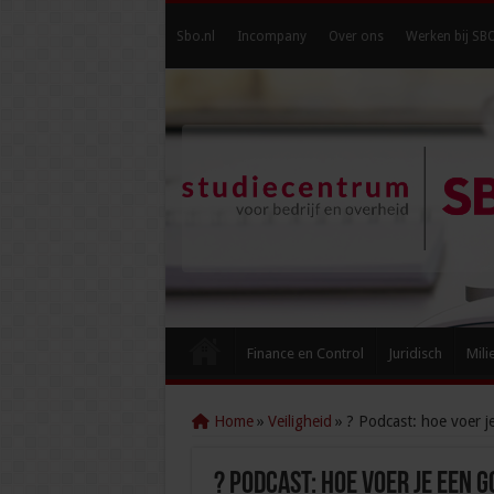
Sbo.nl
Incompany
Over ons
Werken bij SB
Finance en Control
Juridisch
Mili
Home
»
Veiligheid
»
? Podcast: hoe voer 
? Podcast: hoe voer je een