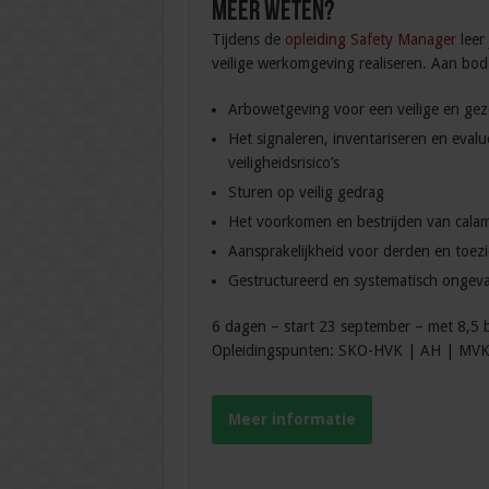
Meer weten?
Tijdens de
opleiding Safety Manager
leer
veilige werkomgeving realiseren. Aan bod
Arbowetgeving voor een veilige en g
Het signaleren, inventariseren en eval
veiligheidsrisico’s
Sturen op veilig gedrag
Het voorkomen en bestrijden van calam
Aansprakelijkheid voor derden en toezi
Gestructureerd en systematisch ongev
6 dagen – start 23 september – met 8,5 b
Opleidingspunten: SKO-HVK | AH | MVK
Meer informatie