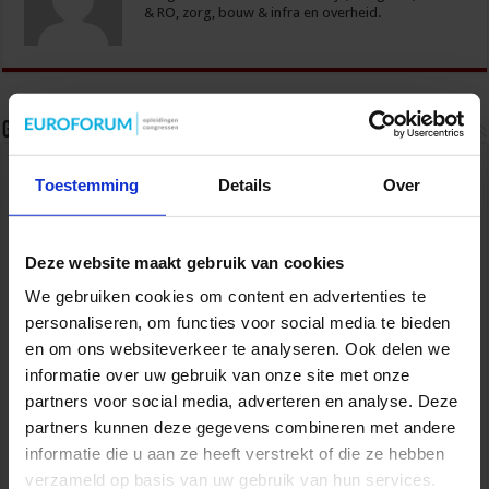
& RO, zorg, bouw & infra en overheid.
Gerelateerde Artikelen
Toestemming
Details
Over
Deze website maakt gebruik van cookies
We gebruiken cookies om content en advertenties te
personaliseren, om functies voor social media te bieden
en om ons websiteverkeer te analyseren. Ook delen we
informatie over uw gebruik van onze site met onze
partners voor social media, adverteren en analyse. Deze
Partijen maken afspraken over betere hulp en
partners kunnen deze gegevens combineren met andere
bescherming voor kinderen en gezinnen
informatie die u aan ze heeft verstrekt of die ze hebben
9 juli 2026
verzameld op basis van uw gebruik van hun services.