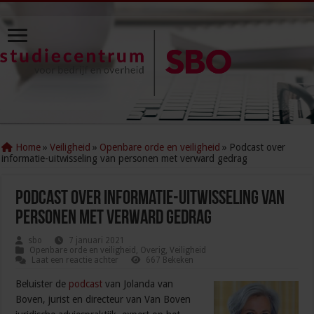
Home
»
Veiligheid
»
Openbare orde en veiligheid
»
Podcast over
informatie-uitwisseling van personen met verward gedrag
Podcast over informatie-uitwisseling van
personen met verward gedrag
sbo
7 januari 2021
Openbare orde en veiligheid
,
Overig
,
Veiligheid
Laat een reactie achter
667 Bekeken
Beluister de
podcast
van Jolanda van
Boven, jurist en directeur van Van Boven