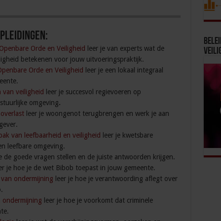
pleidingen:
Bele
 Openbare Orde en Veiligheid
leer je van experts wat de
Veili
igheid betekenen voor jouw uitvoeringspraktijk.
Openbare Orde en Veiligheid
leer je een lokaal integraal
eente.
 van veiligheid
leer je succesvol regievoeren op
estuurlijke omgeving
.
overlast
leer je woongenot terugbrengen en werk je aan
gever.
ak van leefbaarheid en veiligheid
leer je kwetsbare
en leefbare omgeving.
je de goede vragen stellen en de juiste antwoorden krijgen.
er je hoe je de wet Bibob toepast in jouw gemeente.
k van ondermijning
leer je hoe je verantwoording aflegt over
.
n ondermijning
leer je hoe je voorkomt dat criminele
te.