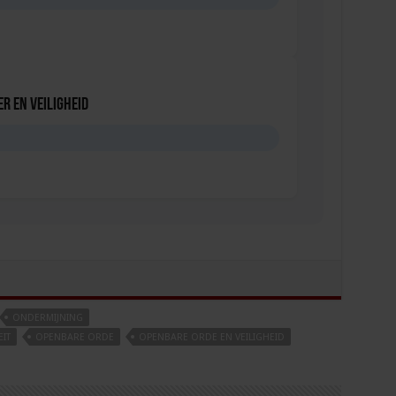
r en veiligheid
D
ONDERMIJNING
IT
OPENBARE ORDE
OPENBARE ORDE EN VEILIGHEID