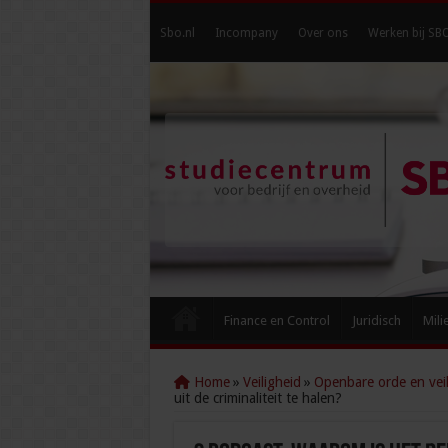
Sbo.nl
Incompany
Over ons
Werken bij SB
Finance en Control
Juridisch
Mili
Home
»
Veiligheid
»
Openbare orde en veil
uit de criminaliteit te halen?