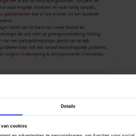
logie
leer je wat de verschijningsvormen, oorzaken en
 deze waar mogelijk voorkomt en waar nodig aanpakt.
ex-gedetineerden
leer je hoe je komt tot een sluitende
meente.
ager
wordt aan de hand van zowel theorie als
trategie die zich richt op gedragsverandering richting
van een participatiestrategie gericht op de wijk.
dsprobleem maar ook een sociaal maatschappelijk probleem.
het
congres Ondermijning & Georganiseerde Criminaliteit.
 Opleidingen en Cursussen
Details
oördinator nazorg ex-gedetineerden
D
 van cookies
ent en advertenties te personaliseren, om functies voor social