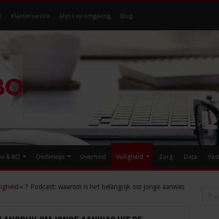
O
Klantenservice
Mijn Leeromgeving
Blog
eu & RO
Onderwijs
Overheid
Veiligheid
Zorg
Data
Vas
igheid
»
? Podcast: waarom is het belangrijk om jonge aanwas