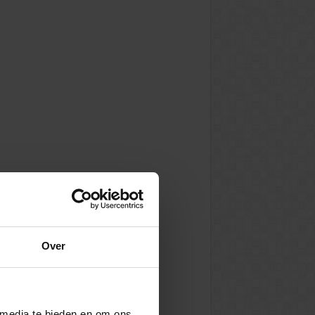
Over
 media te bieden en om ons