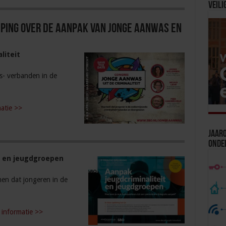
Veili
om
het
eping over de aanpak van jonge aanwas en
volume
te
verhogen
liteit
of
te
s- verbanden in de
verlagen.
atie >>
Jaaro
Onde
t en jeugdgroepen
en dat jongeren in de
 informatie >>