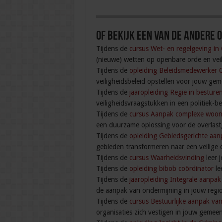
Of bekijk een van de andere o
Tijdens de
cursus Wet- en regelgeving in
(nieuwe) wetten op openbare orde en veil
Tijdens de
opleiding Beleidsmedewerker 
veiligheidsbeleid opstellen voor jouw gem
Tijdens de
jaaropleiding Regie in besturen
veiligheidsvraagstukken in een politiek-b
Tijdens de
cursus Aanpak complexe woon
een duurzame oplossing voor de overlast
Tijdens de
opleiding Gebiedsgerichte aanp
gebieden transformeren naar een veilige 
Tijdens de
cursus Waarheidsvinding
leer 
Tijdens de
opleiding bibob coördinator
le
Tijdens de
jaaropleiding Integrale aanpa
de aanpak van ondermijning in jouw regio
Tijdens de
cursus Bestuurlijke aanpak va
organisaties zich vestigen in jouw gemeen