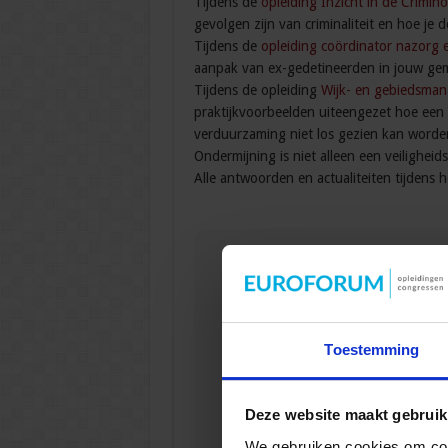
Tijdens de
opleiding Inzicht in de Crimino
gevolgen zijn van criminaliteit en hoe je
Tijdens de
opleiding coördinator nazorg 
aanpak van ex-gedetineerden in jouw ge
Tijdens de opleiding
Wijk- en gebiedsman
praktijkvoorbeelden uiteengezet hoe een s
verduurzaming niet los gezien kan worden 
Ondermijning is niet alleen een veilighei
Alle antwoorden en actualiteiten tijdens 
Gerelateerde
Toestemming
Opleiding C
VEILIGHEI
Deze website maakt gebruik
We gebruiken cookies om cont