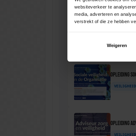
websiteverkeer te analyseren
media, adverteren en analys
verstrekt of die ze hebben v
Opleiding P
VEILIGHEI
Weigeren
Opleiding Soc
VEILIGHEI
Opleiding Ad
VEILIGHEI