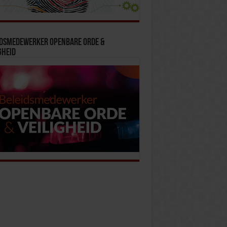
idsmedewerker Openbare Orde &
gheid