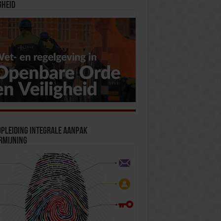
gheid
pleiding Integrale Aanpak
rmijning