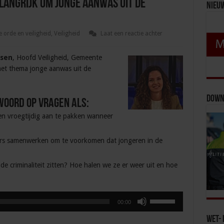
langrijk om jonge aanwas uit de
Nieu
 orde en veiligheid
,
Veiligheid
Laat een reactie achter
msen
, Hoofd Veiligheid, Gemeente
 het thema jonge aanwas uit de
Down
woord op vragen als:
en vroegtijdig aan te pakken wanneer
ers samenwerken om te voorkomen dat jongeren in de
e criminaliteit zitten? Hoe halen we ze er weer uit en hoe
Gebruik
00:00
Omhoog/Omlaag
pijltoetsen
Wet- 