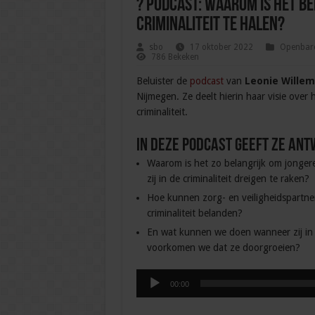
? Podcast: waarom is het be
criminaliteit te halen?
sbo
17 oktober 2022
Openbare
786 Bekeken
Beluister de
podcast
van
Leonie Wille
Nijmegen. Ze deelt hierin haar visie over
criminaliteit.
In deze podcast geeft ze ant
Waarom is het zo belangrijk om jonger
zij in de criminaliteit dreigen te raken?
Hoe kunnen zorg- en veiligheidspartn
criminaliteit belanden?
En wat kunnen we doen wanneer zij in d
voorkomen we dat ze doorgroeien?
Audiospeler
00:00