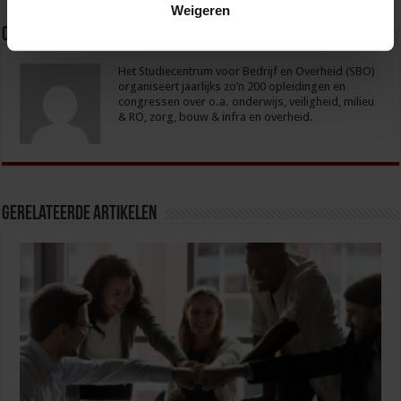
Weigeren
Over sbo
Het Studiecentrum voor Bedrijf en Overheid (SBO)
organiseert jaarlijks zo’n 200 opleidingen en
congressen over o.a. onderwijs, veiligheid, milieu
& RO, zorg, bouw & infra en overheid.
Gerelateerde Artikelen