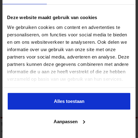
Deze website maakt gebruik van cookies
We gebruiken cookies om content en advertenties te
personaliseren, om functies voor social media te bieden
Opleiding Adviseur zorg en veiligheid
en om ons websiteverkeer te analyseren. Ook delen we
Veiligheid
informatie over uw gebruik van onze site met onze
partners voor social media, adverteren en analyse. Deze
partners kunnen deze gegevens combineren met andere
informatie die u aan ze heeft verstrekt of die ze hebben
verzameld op basis van uw gebruik van hun services.
Gebouwbeheer en veiligheid
Veiligheid
Alles toestaan
tweet
Aanpassen
Tags
JEUGDCRIMINALITEIT
JONGE AANWAS
ONDERMIJNING
OPENBARE ORDE