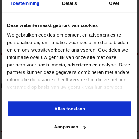
Toestemming
Details
Over
VEILIGHEID
Deze website maakt gebruik van cookies
We gebruiken cookies om content en advertenties te
personaliseren, om functies voor social media te bieden
tweet
en om ons websiteverkeer te analyseren. Ook delen we
informatie over uw gebruik van onze site met onze
Tags
COMPLEXE PROBLEMATIEK
GEORGANISEERDE CRIMINALITEIT
partners voor social media, adverteren en analyse. Deze
ONDERMIJNING
OPENBARE ORDE EN VEILIGHEID
partners kunnen deze gegevens combineren met andere
informatie die u aan ze heeft verstrekt of die ze hebben
Over sbo
verzameld op basis van uw gebruik van hun services.
Het Studiecentrum voor Bedrijf en Overheid (SBO)
organiseert jaarlijks zo’n 200 opleidingen en
Alles toestaan
congressen over o.a. onderwijs, veiligheid, milieu
& RO, zorg, bouw & infra en overheid.
Aanpassen