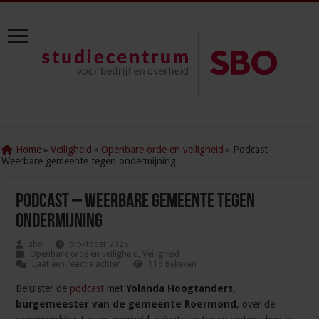
Home
»
Veiligheid
»
Openbare orde en veiligheid
»
Podcast –
Weerbare gemeente tegen ondermijning
Podcast – Weerbare gemeente tegen
ondermijning
sbo
9 oktober 2025
Openbare orde en veiligheid
,
Veiligheid
Laat een reactie achter
119 Bekeken
Beluister de
podcast
met
Yolanda Hoogtanders,
burgemeester van de gemeente Roermond
, over de