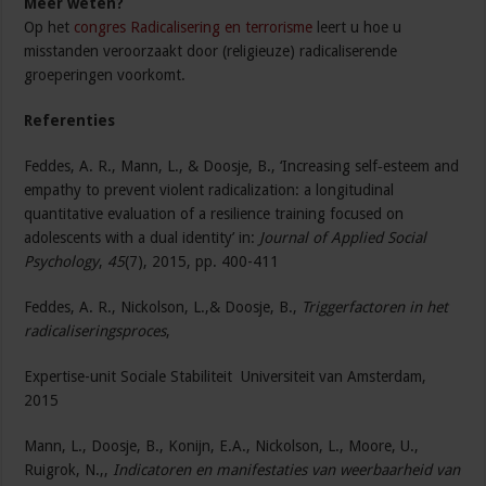
Meer weten?
Op het
congres Radicalisering en terrorisme
leert u hoe u
misstanden veroorzaakt door (religieuze) radicaliserende
groeperingen voorkomt.
Referenties
Feddes, A. R., Mann, L., & Doosje, B., ‘Increasing self‐esteem and
empathy to prevent violent radicalization: a longitudinal
quantitative evaluation of a resilience training focused on
adolescents with a dual identity’ in:
Journal of Applied Social
Psychology
,
45
(7), 2015, pp. 400-411
Feddes, A. R., Nickolson, L.,& Doosje, B.,
Triggerfactoren in het
radicaliseringsproces
,
Expertise-unit Sociale Stabiliteit Universiteit van Amsterdam,
2015
Mann, L., Doosje, B., Konijn, E.A., Nickolson, L., Moore, U.,
Ruigrok, N.,,
Indicatoren en manifestaties van weerbaarheid van