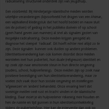
radicalisering structureel onderdeel zijn van Jeugdhulp.
Een voorbeeld: Bij minderjarige islamitische meiden worden
uiterlijke veranderingen (bijvoorbeeld het dragen van een khimar,
een wijdvallend kledingstuk dat het hoofd bedekt en nauw sluit
om de polsen) of gedrag in het publieke domein of op school
(geen hand geven aan mannen) al snel als signalen gezien van
mogelijke radicalisering. Deze meiden krijgen geregeld als
diagnose het stempel ‘radicaal’. Dit hoeft echter niet altijd zo te
zijn. Deze signalen kunnen ook duiden op andere problemen.
Identiteitsverandering kan ook komen doordat deze meiden
worstelen met hun puberteit, hun duale (religieuze) identiteit en
op zoek zijn naar emotionele steun in hun directe omgeving
(ouders, school, hulpverlening). Deze meiden zijn op zoek naar
positieve bevestiging van hun identiteitsverandering, maar ze
voelen zich vaak door hun sociale omgeving en instellingen
‘afgewezen’ en ‘anders’ behandeld. Onze ervaring leert dat
sommige meiden veel rust en kracht vinden in de islamitische
kleding. Daar moet je als hulpverlener rekening mee houden en
hen de ruimte en tijd gunnen in hun identiteitsontwikkeling
tijdens de puberteitsfase. Hier kan de interventie dan ook op