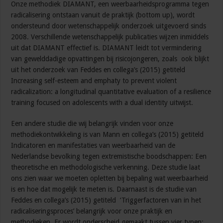
Onze methodiek DIAMANT, een weerbaarheidsprogramma tegen
radicalisering ontstaan vanuit de praktijk (bottom up), wordt
ondersteund door wetenschappelijk onderzoek uitgevoerd sinds
2008. Verschillende wetenschappelijk publicaties wijzen inmiddels
uit dat DIAMANT effectief is. DIAMANT leidt tot vermindering
van gewelddadige opvattingen bij risicojongeren, zoals ook blijkt
uit het onderzoek van Feddes en collega’s (2015) getiteld
Increasing self-esteem and emphaty to prevent violent
radicalization: a longitudinal quantitative evaluation of a resilience
training focused on adolescents with a dual identity uitwijst.
Een andere studie die wij belangrijk vinden voor onze
methodiekontwikkeling is van Mann en collega’s (2015) getiteld
Indicatoren en manifestaties van weerbaarheid van de
Nederlandse bevolking tegen extremistische boodschappen: Een
theoretische en methodologische verkenning. Deze studie laat
ons zien waar we moeten opletten bij bepaling wat weerbaarheid
is en hoe dat mogelijk te meten is. Daarnaast is de studie van
Feddes en collega’s (2015) getiteld ‘Triggerfactoren van in het
radicaliseringsproces’ belangrijk voor onze praktijk en
methodieken. Er wordt onderscheid gemaakt tussen vier typen: