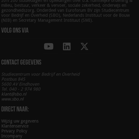
zo’n 200 studiedagen en opleidingen over o.a. ruimtelijke ordening &
milieu, bestuur, verkeer & vervoer, sociale zekerheid, onderwijs en
gezondheidszorg. Onderdeel van Euroforum BV zijn Studiecentrum
voor Bedrijf en Overheid (SBO), Nederlands Instituut voor de Bouw
(NIB) en Secretary Management Instituut (SMI).
Volg ons via
Contact gegevens
Studiecentrum voor Bedrijf en Overheid
Postbus 845
5600 AV Eindhoven
Tel. 040 - 2 974 980
klant@sbo.nl
www.sbo.nl
Direct naar:
Wijzig uw gegevens
Klantenservice
Privacy Policy
Incompany