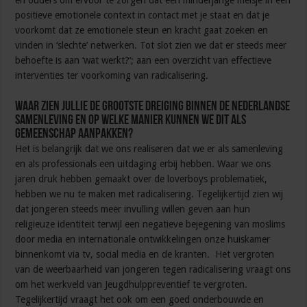
en ouders om ervoor te zorgen dat een minderjarige meisje in een
positieve emotionele context in contact met je staat en dat je
voorkomt dat ze emotionele steun en kracht gaat zoeken en
vinden in ‘slechte’ netwerken. Tot slot zien we dat er steeds meer
behoefte is aan ‘wat werkt?’; aan een overzicht van effectieve
interventies ter voorkoming van radicalisering.
Waar zien jullie de grootste dreiging binnen de Nederlandse
samenleving en op welke manier kunnen we dit als
gemeenschap aanpakken?
Het is belangrijk dat we ons realiseren dat we er als samenleving
en als professionals een uitdaging erbij hebben. Waar we ons
jaren druk hebben gemaakt over de loverboys problematiek,
hebben we nu te maken met radicalisering. Tegelijkertijd zien wij
dat jongeren steeds meer invulling willen geven aan hun
religieuze identiteit terwijl een negatieve bejegening van moslims
door media en internationale ontwikkelingen onze huiskamer
binnenkomt via tv, social media en de kranten. Het vergroten
van de weerbaarheid van jongeren tegen radicalisering vraagt ons
om het werkveld van Jeugdhulppreventief te vergroten.
Tegelijkertijd vraagt het ook om een goed onderbouwde en