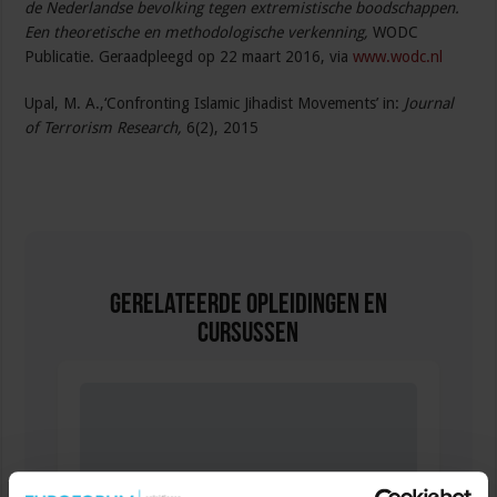
de Nederlandse bevolking tegen extremistische boodschappen.
Een theoretische en methodologische verkenning,
WODC
Publicatie. Geraadpleegd op 22 maart 2016, via
www.wodc.nl
Upal, M. A.,‘Confronting Islamic Jihadist Movements’ in:
Journal
of
Terrorism Research,
6(2), 2015
Gerelateerde Opleidingen en
Cursussen