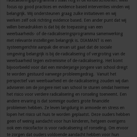
radicaliseringsprogramma’s staat nog in de kinderschoenen. Meer
focus op good practices en evidence based interventies vinden wij
belangrijk. Wij ondersteunen graag zulke initiatieven en wij
werken zelf ook richting evidence based. Een ander punt dat wij
willen benadrukken is dat bij de toepassing van een
weerbaarheids- of de-radicaliseringsprogramma samenwerking
met relevante instellingen belangrijk is. DIAMANT is een
systeemgerichte aanpak die ervan uit gaat dat de sociale
omgeving belangrijk is bij de-radicalisering of vergroting van de
weerbaarheid tegen extremisme of de-radicalisering. Het komt
bijvoorbeeld voor dat een minderjarige jongere van school dreigt
te worden gestuurd vanwege probleemgedrag. Vanuit het
perspectief van weerbaarheid en de-radicalisering zouden wij dan
adviseren om de jongere niet van school te sturen omdat hiermee
het risico voor verdere radicalisering en ronseling toeneemt. Een
andere ervaring is dat sommige ouders grote financiële
problemen hebben. Ze leven langdurig in armoede en stress en
lopen het risico uit huis te worden geplaatst. Deze ouders hebben
geen of weinig aandacht voor hun kinderen, hetgeen overigens
ook een risicofactor is voor radicalisering of ronseling. Om ervoor
te zorgen dat ouders voldoende aandacht hebben voor hun