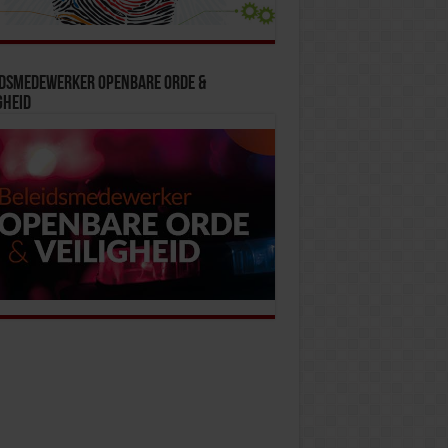
idsmedewerker Openbare Orde &
gheid