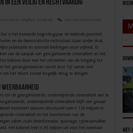
n in een veilig en rechtvaardig
Nieu
re orde en veiligheid
,
Veiligheid
Laat een reactie achter
Dat is het komende begrotingsjaar de leidende prioriteit.
rĳheden en de democratische rechtsstaat staan onder druk.
ijke polarisatie en onvrede bedreigen onze vrijheid. Er
rken van de aanpak van georganiseerde criminaliteit en het
Down
t het kabinet door met het versterken van de toegang tot
innen het gevangeniswezen wordt door DJI samen met
 om het tekort zoveel mogelijk terug te dringen.
en weerbaarheid
s om de georganiseerde, ondermijnende criminaliteit aan te
rganiseerde, ondermijnende criminaliteit blijft een gevaar
binet investeert daarom structureel ruim € 120 miljoen in
jnende criminaliteit en het beschermen van de
eigen zaken zoals desinformatie, spionage, cyberaanvallen
gheid. Het kabinet trekt € 65 miljoen uit voor het weerbaar
Wet- 