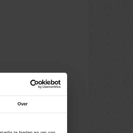
Over
 media te bieden en om ons