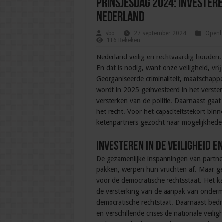
Prinsjesdag 2024: investere
Nederland
sbo
27 september 2024
Openba
116 Bekeken
Nederland veilig en rechtvaardig houden. 
En dat is nodig, want onze veiligheid, v
Georganiseerde criminaliteit, maatschappel
wordt in 2025 geïnvesteerd in het verste
versterken van de politie. Daarnaast gaa
het recht. Voor het capaciteitstekort b
ketenpartners gezocht naar mogelijkheden
Investeren in de veiligheid 
De gezamenlijke inspanningen van partner
pakken, werpen hun vruchten af. Maar geo
voor de democratische rechtsstaat. Het ka
de versterking van de aanpak van ondermi
democratische rechtstaat. Daarnaast bedr
en verschillende crises de nationale veili