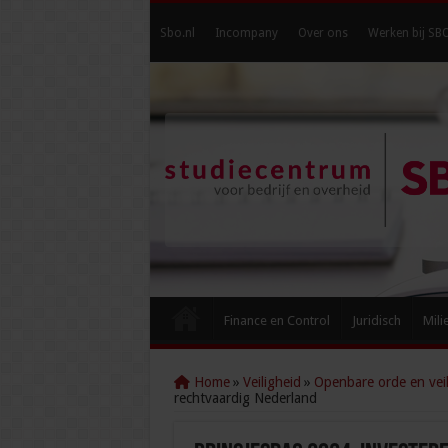
Sbo.nl
Incompany
Over ons
Werken bij SB
Finance en Control
Juridisch
Mili
Home
»
Veiligheid
»
Openbare orde en veil
rechtvaardig Nederland