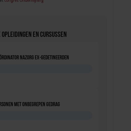
het
congres Ondermijning
 Opleidingen en Cursussen
oördinator nazorg ex-gedetineerden
D
ersonen met onbegrepen gedrag
D