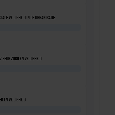
iale Veiligheid in de Organisatie
D
viseur zorg en veiligheid
D
r en veiligheid
D