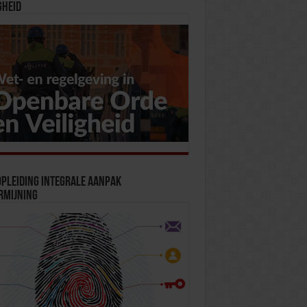
gheid
pleiding Integrale Aanpak
rmijning