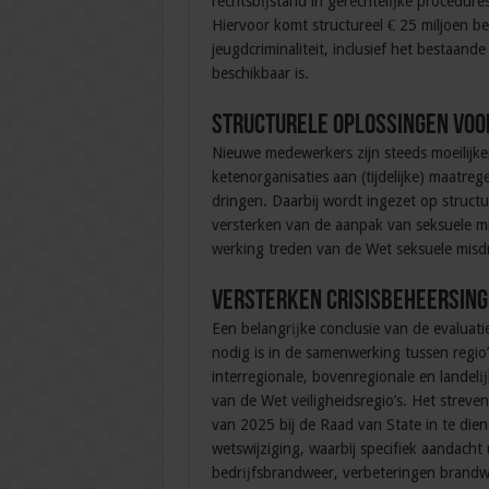
rechtsbĳstand in gerechtelĳke procedures
Hiervoor komt structureel € 25 miljoen b
jeugdcriminaliteit, inclusief het bestaan
beschikbaar is.
Structurele oplossingen voo
Nieuwe medewerkers zijn steeds moeilijk
ketenorganisaties aan (tijdelijke) maatreg
dringen. Daarbij wordt ingezet op struct
versterken van de aanpak van seksuele mi
werking treden van de Wet seksuele misdri
Versterken crisisbeheersin
Een belangrĳke conclusie van de evaluatie
nodig is in de samenwerking tussen regio’
interregionale, bovenregionale en landelĳ
van de Wet veiligheidsregio’s. Het streve
van 2025 bij de Raad van State in te die
wetswijziging, waarbij specifiek aandacht 
bedrĳfsbrandweer, verbeteringen brandwe