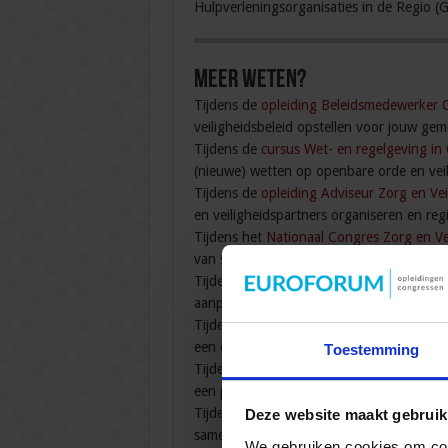
Hulpverleningsorganisaties in de Regio (
Meer weten?
Tijdens de
opleiding Beleidsmedewerker 
veiligheidsbeleid opstellen voor jouw gem
Tijdens de
cursus Wet- en regelgeving in
(nieuwe) wetten op openbare orde en veil
Tijdens de
opleiding Adviseur Zorg en Vei
en veiligheidspartners organiseren en reg
Tijdens het
Nationaal Congres Zorg en Ve
van sociaal domein, zorg, veiligheid en st
Tijdens de
cursus Aanpak van mensenhand
aanpakken en uitbuiting voorkomen.
Tijdens de
cursus Aanpak complexe woon
een duurzame oplossing voor de overlast
Toestemming
Tijdens de
opleiding Aanpak van jeugdcri
een preventieve integrale aanpak te kome
Tijdens het
congres Jonge aanwas uit de j
Deze website maakt gebruik
samenwerkings- verbanden komt bij de a
We gebruiken cookies om cont