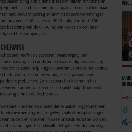
ze samenleving ook tijdens crises kan blijven functioneren.
Veili
Zij zijn niet alleen belast met de aanpak van criminaliteit maar
en met verward gedrag en administratieve verrichtingen
binet nog eens € 50 miljoen in 2025 oplopend tot € 100
cieze besteding van de € 100 miljoen wordt op een later
veiligheid bekend gemaakt.
scherming
echtsstaat heeft vele aspecten: waarborging van
dzame oplossing van conflicten en waar nodig bescherming
oeten de juiste hulp krijgen. Daarom versterkt het kabinet
en bedrĳven sneller en eenvoudiger een passende en
Jaaro
ridische problemen. Zo investeert het kabinet in het
Onde
rverwezen kunnen worden naar de juiste hulp. Daarnaast
vernieuwing binnen de Rechtspraak.
 kwetsbare kinderen en ouders die te maken krijgen met een
 Kinderbeschermingsmaatregelen, zoals uithuisplaatsingen,
oeten ouders en kinderen in deze procedures beter worden
zet is vooral gericht op kwalitatief goede besluitvorming,