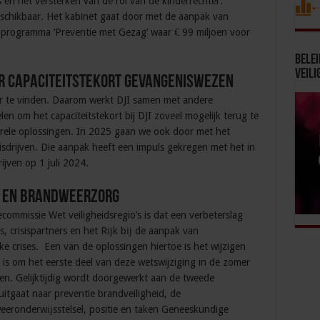
 en het versterken van de rol van de kinderrechter.
eschikbaar. Het kabinet gaat door met de aanpak van
de programma ‘Preventie met Gezag’ waar € 99 miljoen voor
Bele
Veili
r capaciteitstekort gevangeniswezen
er te vinden. Daarom werkt DJI samen met andere
elen om het capaciteitstekort bij DJI zoveel mogelijk terug te
urele oplossingen. In 2025 gaan we ook door met het
sdrijven. Die aanpak heeft een impuls gekregen met het in
jven op 1 juli 2024.
g en brandweerzorg
commissie Wet veiligheidsregio’s is dat een verbeterslag
s, crisispartners en het Rĳk bĳ de aanpak van
ke crises. Een van de oplossingen hiertoe is het wijzigen
n is om het eerste deel van deze wetswijziging in de zomer
nen. Gelijktijdig wordt doorgewerkt aan de tweede
uitgaat naar preventie brandveiligheid, de
eronderwĳsstelsel, positie en taken Geneeskundige