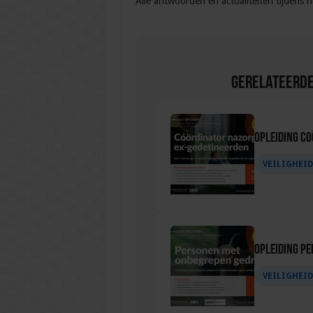
Alle antwoorden en actualiteiten tijdens 
Gerelateerde
Opleiding C
VEILIGHEI
Opleiding P
VEILIGHEI