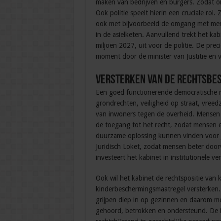
maken van bedrijven en burgers. Zodat on
Ook politie speelt hierin een cruciale rol. 
ook met bijvoorbeeld de omgang met mens
in de asielketen. Aanvullend trekt het ka
miljoen 2027, uit voor de politie. De pre
moment door de minister van Justitie en 
Versterken van de rechtsbe
Een goed functionerende democratische r
grondrechten, veiligheid op straat, vree
van inwoners tegen de overheid. Mensen m
de toegang tot het recht, zodat mensen 
duurzame oplossing kunnen vinden voor ju
Juridisch Loket, zodat mensen beter doo
investeert het kabinet in institutionele 
Ook wil het kabinet de rechtspositie van
kinderbeschermingsmaatregel versterken.
grijpen diep in op gezinnen en daarom m
gehoord, betrokken en ondersteund. De in