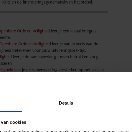
GHOR) en de financieringssystematiekvan het stelsel.
Openbare Orde en Veiligheid
leer je een lokaal integraal
eente.
 Openbare Orde en Veiligheid
leer je van experts wat de
igheid betekenen voor jouw uitvoeringspraktijk.
ligheid
leer je de samenwerking tussen betrokken zorg-
isseren
iligheid
leer je de samenwerking versterken op het snijvlak
rafrecht.
el en uitbuiting
leer je mensenhandel preventief
overlast
leer je woongenot terugbrengen en werk je aan
gever.
Details
minaliteit en jeugdgroepen
leer je om met ketenpartners tot
n.
eugdcriminaliteit
hoor je hoe je tot succesvolle
 van cookies
anpak van jonge aanwas
ent en advertenties te personaliseren, om functies voor social