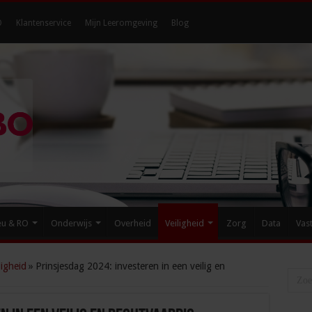
O
Klantenservice
Mijn Leeromgeving
Blog
eu & RO
Onderwijs
Overheid
Veiligheid
Zorg
Data
Vas
igheid
»
Prinsjesdag 2024: investeren in een veilig en