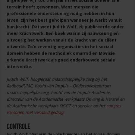
afgelopen vijf tot tien jaar in het sociaal domein snel
terrein heeft gewonnen. Want mensen die
professionele ondersteuning nodig hebben in hun
leven, zijn het best geholpen wanneer je werkt vanuit
hun kracht. Dat weet Judith Wolf, zij publiceerde onder
meer Krachtwerk. Een boek waarin zij nauwkeurig en
uitvoerig het werken vanuit de kracht van de cliënt
uitwerkt. Zo’n zeventig organisaties in het sociaal
domein hebben de methodiek omarmd en Movisie
erkende Krachtwerk als goed onderbouwde sociale
interventie.
Judith Wolf, hoogleraar maatschappelijke zorg bij het
RadboudUMC, hoofd van Impuls – Onderzoekscentrum
maatschappelijke zorg, hoofd van de Impuls Academie,
directeur van de Academische werkplaats Opvang & Herstel en
de Academische werkplaats OGGZ en spreker op het
congres
Personen met verward gedrag
.
Controle
Judith Wolf: ‘Wat je in de volle breedte van het sociaal domein