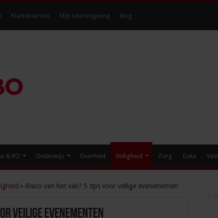
O
Klantenservice
Mijn Leeromgeving
Blog
eu & RO
Onderwijs
Overheid
Veiligheid
Zorg
Data
Vas
igheid
»
Risico van het vak? 5 tips voor veilige evenementen
voor veilige evenementen