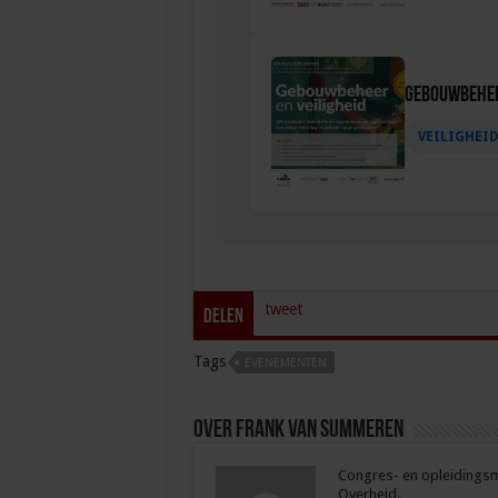
Gebouwbehee
VEILIGHEI
tweet
Delen
Tags
EVENEMENTEN
Over Frank van Summeren
Congres- en opleidingsma
Overheid.