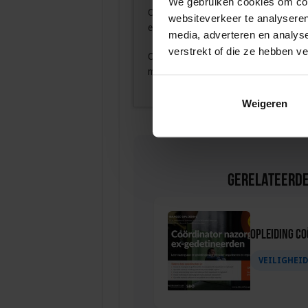
We gebruiken cookies om cont
Op de
Cursus Risicoaansprakelijkheid
websiteverkeer te analyseren
evenement voorkomt.
media, adverteren en analys
verstrekt of die ze hebben v
Op de
cursus Crowdmanagement in de 
mensenmassa’s reguleert en fatale o
Weigeren
Gerelateerde
Opleiding C
VEILIGHEI