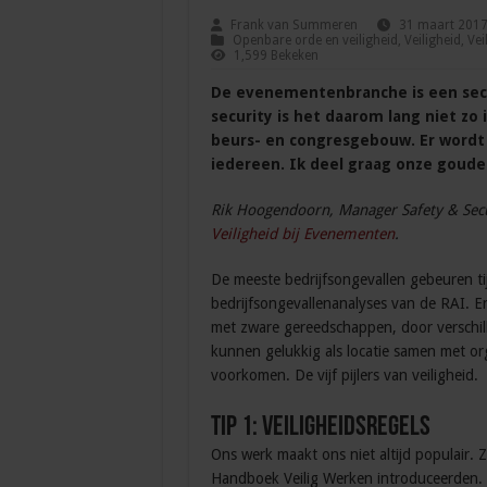
Frank van Summeren
31 maart 201
Openbare orde en veiligheid
,
Veiligheid
,
Vei
1,599 Bekeken
De evenementenbranche is een secto
security is het daarom lang niet zo 
beurs- en congresgebouw. Er wordt 
iedereen. Ik deel graag onze goude
Rik Hoogendoorn, Manager Safety & Secu
Veiligheid bij Evenementen
.
De meeste bedrijfsongevallen gebeuren ti
bedrijfsongevallenanalyses van de RAI. Er
met zware gereedschappen, door verschill
kunnen gelukkig als locatie samen met or
voorkomen. De vijf pijlers van veiligheid.
Tip 1: veiligheidsregels
Ons werk maakt ons niet altijd populair. 
Handboek Veilig Werken introduceerden. 