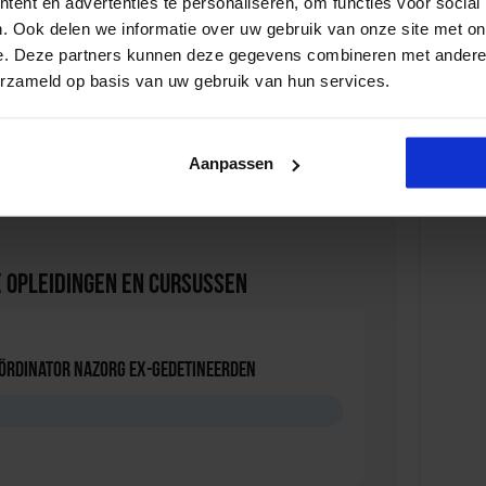
ent en advertenties te personaliseren, om functies voor social
 bij Evenementen
leert u hoe gevaarlijke situaties op uw
. Ook delen we informatie over uw gebruik van onze site met on
e. Deze partners kunnen deze gegevens combineren met andere i
erzameld op basis van uw gebruik van hun services.
praktijk
leert u hoe u de vorming en verplaatsing van
ngelukken op uw evenement voorkomt.
Aanpassen
 Opleidingen en Cursussen
oördinator nazorg ex-gedetineerden
D