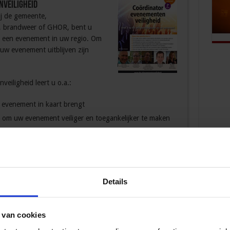
nveiligheid
ij de gemeente,
e, brandweer of GHOR, bent u
op een evenement in uw regio. Om
 uw evenement uitblijven zijn
eiligheid leert u o.a.:
w evenement in kaart brengt
 om uw evenement veiliger en toegankelijker te maken
te massa’s bezoekers op uw evenement
Details
enten
hoort u wat de mogelijke veiligheidsrisico’s zijn
 van cookies