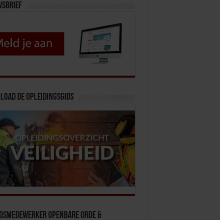
wsbrief
load de opleidingsgids
idsmedewerker Openbare Orde &