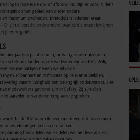
Veili
 lopen tijdens de op- of afbouw. Nu zijn er voor, tijdens
heidsregels op het gebied van onder andere
p en maximum snelheden. Inmiddels is iedereen eraan
r zijn al verschillende andere locaties die onze richtlijnen
 je er nog niet.
els
 die hier jaarlijks plaatsvinden, ontvangen we duizenden
verschillende landen op de werkvloer van de RAI. Veilig
 Met nieuwe partijen nemen we altijd de
hangen er banners en instructies op relevante plekken.
Ople
soverleg waarin veiligheid een belangrijk onderwerp is. Het
nze medewerkers getraind zijn in Safety. Zij zijn allen
 niet aarzelen om anderen erop aan te spreken.
f
wordt bij de RAI voor elk evenement een risk assessment
laten bouwtekeningen keuren en toetsen
ke planning beoordelen we en delen we met leveranciers.
we waar nodig tijdig zaken bijsturen.