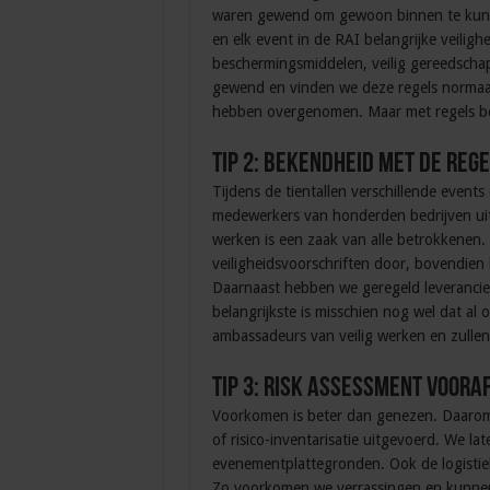
waren gewend om gewoon binnen te kunnen
en elk event in de RAI belangrijke veilig
beschermingsmiddelen, veilig gereedscha
gewend en vinden we deze regels normaal. E
hebben overgenomen. Maar met regels ben
Tip 2: bekendheid met de reg
Tijdens de tientallen verschillende events
medewerkers van honderden bedrijven uit 
werken is een zaak van alle betrokkenen.
veiligheidsvoorschriften door, bovendien 
Daarnaast hebben we geregeld leverancier
belangrijkste is misschien nog wel dat al o
ambassadeurs van veilig werken en zullen
Tip 3: risk assessment voora
Voorkomen is beter dan genezen. Daarom 
of risico-inventarisatie uitgevoerd. We 
evenementplattegronden. Ook de logistie
Zo voorkomen we verrassingen en kunnen 