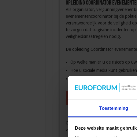
Opleiding Coördinator evenemente
Als organisator, vergunningverlener b
evenementencoördinator bij de politi
verantwoordelijk voor de veiligheid 
te zorgen dat tragische incidenten op
veiligheidsmaatregelen nodig.
De opleiding Coördinator evenementenv
Op welke manier u de risico’s op u
Hoe u sociale media kunt gebruiken
Op welke manier u omgaat met gro
Download de brochure
Toestemming
Op het
Congres Veiligheid bij Evenem
Deze website maakt gebruik
voor uw evenement.