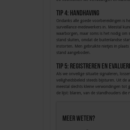
Tip 4: handhaving
Ondanks alle goede voorbereidingen is he
surveillance-medewerkers in. Meestal kunne
waarborgen, maar soms is het nodig om st
stand sluiten, omdat de buitenlandse sta
instorten. Men gebruikte nietjes in plaa
stand aangeboden.
Tip 5: Registreren en evaluer
Als we onveilige situatie signaleren, los
veiligheidsbeleid steeds bijsturen. Uit de 
meestal slechts kleine verwondingen to
de lijst: blaren, van de standhouders di
Meer weten?