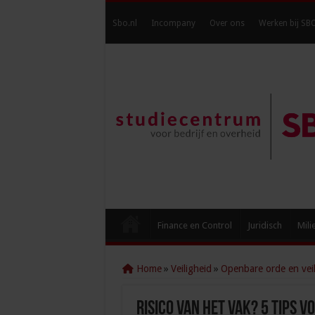
Sbo.nl
Incompany
Over ons
Werken bij SB
Finance en Control
Juridisch
Mili
Home
»
Veiligheid
»
Openbare orde en veil
Risico van het vak? 5 tips 