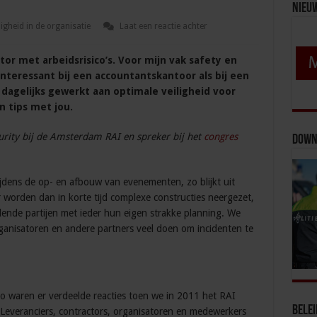
Nieu
7
ligheid in de organisatie
Laat een reactie achter
r met arbeidsrisico’s. Voor mijn vak safety en
interessant bij een accountantskantoor als bij een
dagelijks gewerkt aan optimale veiligheid voor
n tips met jou.
rity bij de Amsterdam RAI en spreker bij het
congres
Down
jdens de op- en afbouw van evenementen, zo blijkt uit
 worden dan in korte tijd complexe constructies neergezet,
ende partijen met ieder hun eigen strakke planning. We
ganisatoren en andere partners veel doen om incidenten te
Zo waren er verdeelde reacties toen we in 2011 het RAI
Bele
Leveranciers, contractors, organisatoren en medewerkers