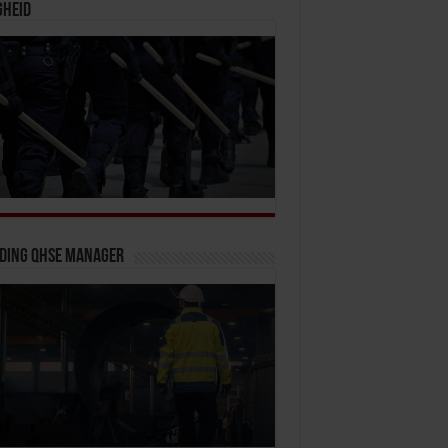
gheid
iding QHSE Manager