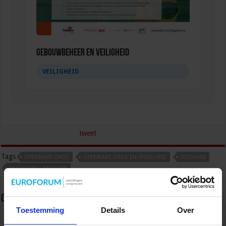
Gebouwbeheer en veiligheid
VEILIGHEID
tweet
Tags
OPENBARE ORDE
OPENBARE ORDE EN VEILIGHEID
ROOKVRIJ
ROOKVRIJE GENERATIE
Over sbo
Toestemming
Details
Over
Het Studiecentrum voor Bedrijf en Overheid (SBO)