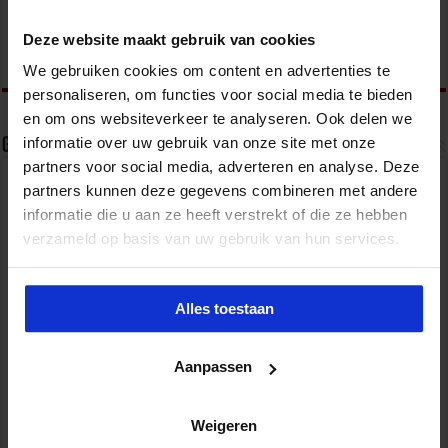
organiseert jaarlijks zo’n 200 opleidingen en
congressen over o.a. onderwijs, veiligheid, milieu
& RO, zorg, bouw & infra en overheid.
Deze website maakt gebruik van cookies
We gebruiken cookies om content en advertenties te
personaliseren, om functies voor social media te bieden
en om ons websiteverkeer te analyseren. Ook delen we
informatie over uw gebruik van onze site met onze
Gerelateerde Artikelen
partners voor social media, adverteren en analyse. Deze
partners kunnen deze gegevens combineren met andere
informatie die u aan ze heeft verstrekt of die ze hebben
verzameld op basis van uw gebruik van hun services.
Alles toestaan
Aanpassen
Partijen maken afspraken over betere hulp en
Weigeren
bescherming voor kinderen en gezinnen