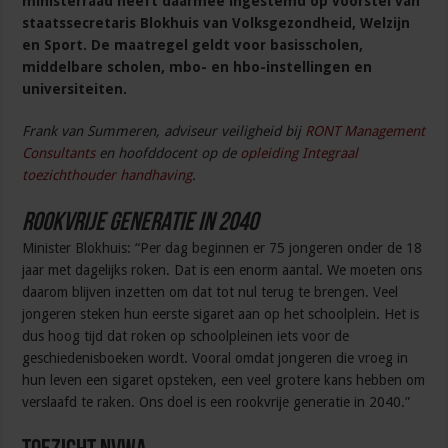
ministerraad heeft daarmee ingestemd op voorstel van
staatssecretaris Blokhuis van Volksgezondheid, Welzijn
en Sport. De maatregel geldt voor basisscholen,
middelbare scholen, mbo- en hbo-instellingen en
universiteiten.
Frank van Summeren, adviseur veiligheid bij
RONT Management
Consultants
en hoofddocent op de
opleiding Integraal
toezichthouder handhaving
.
Rookvrije generatie in 2040
Minister Blokhuis: “Per dag beginnen er 75 jongeren onder de 18
jaar met dagelijks roken. Dat is een enorm aantal. We moeten ons
daarom blijven inzetten om dat tot nul terug te brengen. Veel
jongeren steken hun eerste sigaret aan op het schoolplein. Het is
dus hoog tijd dat roken op schoolpleinen iets voor de
geschiedenisboeken wordt. Vooral omdat jongeren die vroeg in
hun leven een sigaret opsteken, een veel grotere kans hebben om
verslaafd te raken. Ons doel is een rookvrije generatie in 2040.”