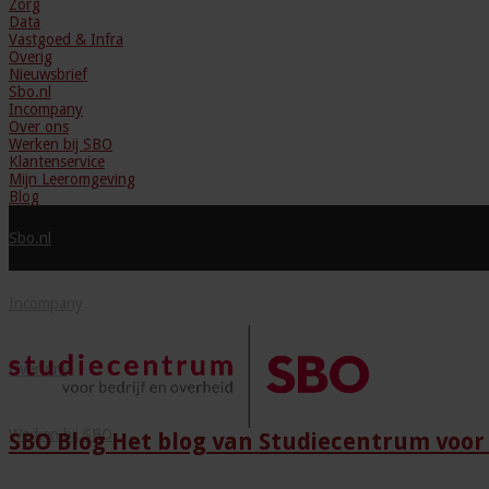
Zorg
Data
Vastgoed & Infra
Overig
Nieuwsbrief
Sbo.nl
Incompany
Over ons
Werken bij SBO
Klantenservice
Mijn Leeromgeving
Blog
Sbo.nl
Incompany
Over ons
Werken bij SBO
SBO Blog Het blog van Studiecentrum voor 