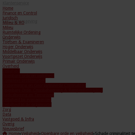
Klantenservice
Home
Finance en Control
Juridisch
Mijn Leeromgeving
Milieu & RO
Milieu
Ruimtelijke Ordening
Onderwijs
Blog
Toetsen & Examineren
Hoger Onderwijs
Middelbaar Onderwijs
Voortgezet Onderwijs
Primair Onderwijs
Overheid
Veiligheid
Openbare orde en veiligheid
Complexe problematiek
Ondermijning en Georganiseerde Criminaliteit
Openbare Orde, Crisisbeheersing & Rampenbestrijding
Radicalisering en Terrorisme
Veiligheid bij evenementen
Veiligheid in de organisatie
Zorg
Data
Vastgoed & Infra
Overig
Nieuwsbrief
Home
»
Veiligheid
»
Openbare orde en veiligheid
»
Schade criminaliteit 