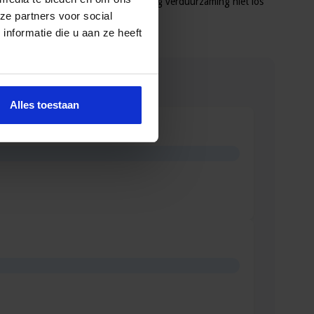
h richt op gedragsverandering richting verduurzaming niet los
ze partners voor social
ongres Ondermijning
nformatie die u aan ze heeft
Alles toestaan