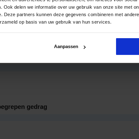
el theorie als praktijkvoorbeelden uiteengezet hoe een strategie die zic
. Ook delen we informatie over uw gebruik van onze site met on
l maatschappelijk probleem. Alle antwoorden en actualiteiten tijdens het
c
e. Deze partners kunnen deze gegevens combineren met andere i
erzameld op basis van uw gebruik van hun services.
elateerde Opleidingen en Cursussen
Aanpassen
rg ex-gedetineerden
begrepen gedrag