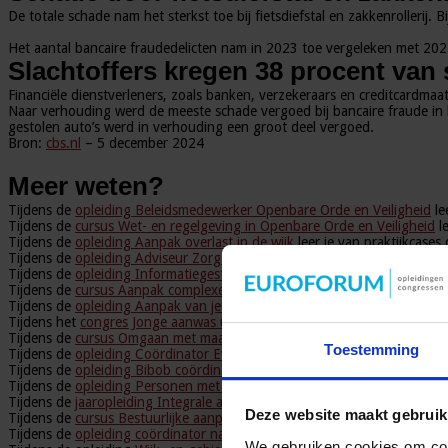
De totale schade nam het sterkst toe bij fietsdiefstal en zakkenrollerij
Het aantal bancaire fraudedelicten nam in 2023 toe vergeleken met 2021
Slachtoffers kregen 38 procent van
Financiële dienstverleners, zoals banken, verzekeraars en creditcardmaa
Naar verhouding werd de meeste schade vergoed bij bancaire fraude in he
gestolen auto’s werd in verhouding een groot deel vergoed.
Bron:
cbs.nl
– 5 december 2024
Meer weten?
Tijdens de
opleiding Beleidsmedewerker Openbare Orde en Veiligheid
le
Tijdens de
cursus Wet- en regelgeving in Openbare Orde en Veiligheid
le
Tijdens de
opleiding Aanpak overlast in de wijk
leer je van praktijkcase
Tijdens de
opleiding Adviseur Zorg en Veiligheid
leer je de samenwerking
Tijdens de
opleiding Informatiegestuurd adviseren OOV
helpt je een go
Tijdens de
cursus Aanpak complexe woonoverlast
leer je woongenot ter
Tijdens de
opleiding Aanpak van jeugdcriminaliteit en jeugdgroepen
leer
Tijdens het
congres Jonge aanwas uit de jeugdcriminaliteit
hoor je hoe j
Tijdens de
cursus Omgaan met maatschappelijke onrust, polarisatie & rad
Toestemming
Tijdens de
opleiding Coördinator Evenementenveiligheid
leer je omgaan
Tijdens de
opleiding Bibob coördinator
leer je hoe je de wet Bibob toep
Tijdens de
opleiding Personen met onbegrepen
gedrag krijg je praktisc
Tijdens de
jaaropleiding Integrale aanpak van ondermijning
leer je hoe 
Deze website maakt gebruik
Tijdens de
cursus Bestuurlijke aanpak van ondermijning
leer je hoe je v
Tijdens de
opleiding coördinator nazorg ex-gedetineerden
leer je hoe j
We gebruiken cookies om cont