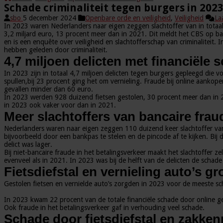
Schade criminaliteit tegen burgers in 202
sbo
5 december 2024
Openbare orde en veiligheid
,
Veiligheid
La
In 2023 waren Nederlanders naar eigen zeggen slachtoffer van in totaal
3,2 miljard euro, 13 procent meer dan in 2021. Dit meldt het CBS op ba
en is een enquête over veiligheid en slachtofferschap van criminalitei
hebben geleden door criminaliteit.
4,7 miljoen delicten met financiële 
In 2023 zijn in totaal 4,7 miljoen delicten tegen burgers gepleegd die v
spullen,bij 23 procent ging het om vernieling. Fraude bij online aankop
gevallen minder dan 60 euro.
In 2023 werden 928 duizend fietsen gestolen, 30 procent meer dan in 20
in 2023 ook vaker voor dan in 2021.
Meer slachtoffers van bancaire frau
Nederlanders waren naar eigen zeggen 110 duizend keer slachtoffer van 
bijvoorbeeld door een bankpas te stelen en de pincode af te kijken. Bi
delict was lager.
Bij niet-bancaire fraude in het betalingsverkeer maakt het slachtoffer z
evenveel als in 2021. In 2023 was bij de helft van de delicten de schad
Fietsdiefstal en vernieling auto’s 
Gestolen fietsen en vernielde auto’s zorgden in 2023 voor de meeste sc
In 2023 kwam 22 procent van de totale financiële schade door online g
Ook fraude in het betalingsverkeer gaf in verhouding veel schade.
Schade door fietsdiefstal en zakken