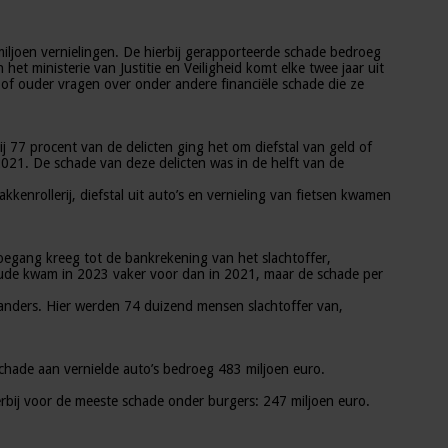
miljoen vernielingen. De hierbij gerapporteerde schade bedroeg
het ministerie van Justitie en Veiligheid komt elke twee jaar uit
 of ouder vragen over onder andere financiële schade die ze
ij 77 procent van de delicten ging het om diefstal van geld of
2021. De schade van deze delicten was in de helft van de
nrollerij, diefstal uit auto’s en vernieling van fietsen kwamen
oegang kreeg tot de bankrekening van het slachtoffer,
fraude kwam in 2023 vaker voor dan in 2021, maar de schade per
nd anders. Hier werden 74 duizend mensen slachtoffer van,
schade aan vernielde auto’s bedroeg 483 miljoen euro.
rbij voor de meeste schade onder burgers: 247 miljoen euro.