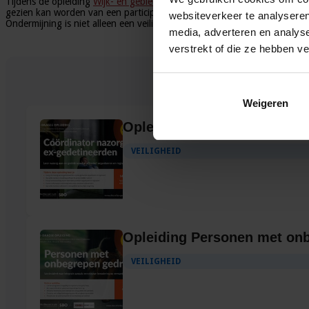
Tijdens de opleiding
Wijk- en gebiedsmanager
wordt aan de hand van zow
gezien kan worden van een participatiestrategie gericht op de wijk.
websiteverkeer te analyseren
Ondermijning is niet alleen een veiligheidsprobleem maar ook een sociaa
media, adverteren en analys
verstrekt of die ze hebben v
Ger
Weigeren
Opleiding Coördinator nazo
VEILIGHEID
Opleiding Personen met on
VEILIGHEID