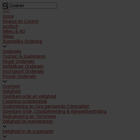
Home
Finance en Control
Juridisch
Milieu & RO
Milieu
Ruimtelijke Ordening
Onderwijs
Toetsen & Examineren
Hoger Onderwijs
Middelbaar Onderwijs
Voortgezet Onderwijs
Primair Onderwijs
Overheid
Veiligheid
Openbare orde en veiligheid
Complexe problematiek
Ondermijning en Georganiseerde Criminaliteit
Openbare Orde, Crisisbeheersing & Rampenbestrijding
Radicalisering en Terrorisme
Veiligheid bij evenementen
Veiligheid in de organisatie