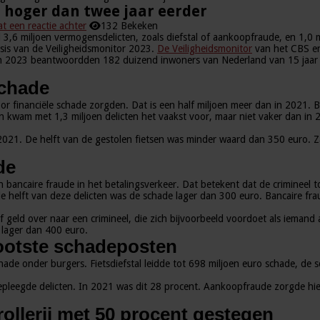
3 hoger dan twee jaar eerder
at een reactie achter
132 Bekeken
 3,6 miljoen vermogensdelicten, zoals diefstal of aankoopfraude, en 1,0 
sis van de Veiligheidsmonitor 2023.
De Veiligheidsmonitor
van het CBS en 
t. In 2023 beantwoordden 182 duizend inwoners van Nederland van 15 jaar
schade
oor financiële schade zorgden. Dat is een half miljoen meer dan in 2021. B
en kwam met 1,3 miljoen delicten het vaakst voor, maar niet vaker dan in 
21. De helft van de gestolen fietsen was minder waard dan 350 euro. Zakke
de
bancaire fraude in het betalingsverkeer. Dat betekent dat de crimineel t
j de helft van deze delicten was de schade lager dan 300 euro. Bancaire 
elf geld over naar een crimineel, die zich bijvoorbeeld voordoet als iema
e lager dan 400 euro.
grootste schadeposten
hade onder burgers. Fietsdiefstal leidde tot 698 miljoen euro schade, de 
epleegde delicten. In 2021 was dit 28 procent. Aankoopfraude zorgde hie
rollerij met 50 procent gestegen