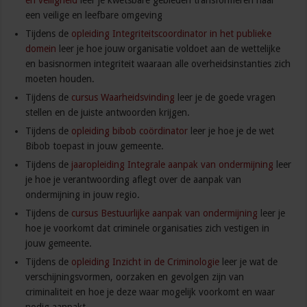
en veiligheid
leer je kwetsbare gebieden transformeren naar
een veilige en leefbare omgeving
Tijdens de
opleiding Integriteitscoordinator in het publieke
domein
leer je hoe jouw organisatie voldoet aan de wettelijke
en basisnormen integriteit waaraan alle overheidsinstanties zich
moeten houden.
Tijdens de
cursus Waarheidsvinding
leer je de goede vragen
stellen en de juiste antwoorden krijgen.
Tijdens de
opleiding bibob coördinator
leer je hoe je de wet
Bibob toepast in jouw gemeente.
Tijdens de
jaaropleiding Integrale aanpak van ondermijning
leer
je hoe je verantwoording aflegt over de aanpak van
ondermijning in jouw regio.
Tijdens de
cursus Bestuurlijke aanpak van ondermijning
leer je
hoe je voorkomt dat criminele organisaties zich vestigen in
jouw gemeente.
Tijdens de
opleiding Inzicht in de Criminologie
leer je wat de
verschijningsvormen, oorzaken en gevolgen zijn van
criminaliteit en hoe je deze waar mogelijk voorkomt en waar