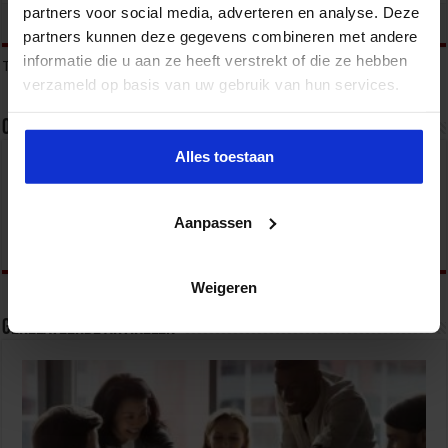
partners voor social media, adverteren en analyse. Deze
tweet
partners kunnen deze gegevens combineren met andere
informatie die u aan ze heeft verstrekt of die ze hebben
Tags
ONDERMIJNING
ONDERMIJNING EN GEORGANISEERDE CRIMINALITEIT
verzameld op basis van uw gebruik van hun services.
Over sbo
Alles toestaan
Het Studiecentrum voor Bedrijf en Overheid (SBO)
organiseert jaarlijks zo’n 200 opleidingen en
congressen over o.a. onderwijs, veiligheid, milieu
& RO, zorg, bouw & infra en overheid.
Aanpassen
Weigeren
Gerelateerde Artikelen