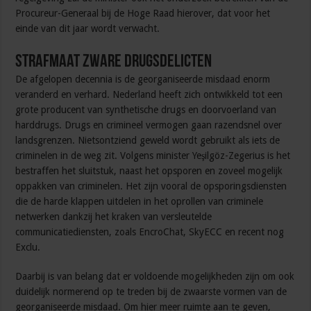
Procureur-Generaal bij de Hoge Raad hierover, dat voor het
einde van dit jaar wordt verwacht.
Strafmaat zware drugsdelicten
De afgelopen decennia is de georganiseerde misdaad enorm
veranderd en verhard. Nederland heeft zich ontwikkeld tot een
grote producent van synthetische drugs en doorvoerland van
harddrugs. Drugs en crimineel vermogen gaan razendsnel over
landsgrenzen. Nietsontziend geweld wordt gebruikt als iets de
criminelen in de weg zit. Volgens minister Yeşilgöz-Zegerius is het
bestraffen het sluitstuk, naast het opsporen en zoveel mogelijk
oppakken van criminelen. Het zijn vooral de opsporingsdiensten
die de harde klappen uitdelen in het oprollen van criminele
netwerken dankzij het kraken van versleutelde
communicatiediensten, zoals EncroChat, SkyECC en recent nog
Exclu.
Daarbij is van belang dat er voldoende mogelijkheden zijn om ook
duidelijk normerend op te treden bij de zwaarste vormen van de
georganiseerde misdaad. Om hier meer ruimte aan te geven,