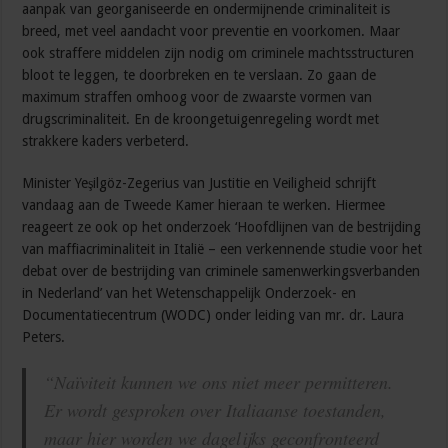
aanpak van georganiseerde en ondermijnende criminaliteit is
breed, met veel aandacht voor preventie en voorkomen. Maar
ook straffere middelen zijn nodig om criminele machtsstructuren
bloot te leggen, te doorbreken en te verslaan. Zo gaan de
maximum straffen omhoog voor de zwaarste vormen van
drugscriminaliteit. En de kroongetuigenregeling wordt met
strakkere kaders verbeterd.
Minister Yeşilgöz-Zegerius van Justitie en Veiligheid schrijft
vandaag aan de Tweede Kamer hieraan te werken. Hiermee
reageert ze ook op het onderzoek ‘Hoofdlijnen van de bestrijding
van maffiacriminaliteit in Italië – een verkennende studie voor het
debat over de bestrijding van criminele samenwerkingsverbanden
in Nederland’ van het Wetenschappelijk Onderzoek- en
Documentatiecentrum (WODC) onder leiding van mr. dr. Laura
Peters.
“Naïviteit kunnen we ons niet meer permitteren.
Er wordt gesproken over Italiaanse toestanden,
maar hier worden we dagelijks geconfronteerd