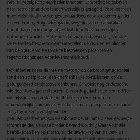
wet- en regelgeving een kader inrichten. Er wordt ook gekeken
naar hoe dit in andere landen wettelijk is geregeld. Voor iedereen
moet duidelijk zijn welke gestandaardiseerde afspraken er gelden.
Als een kroongetuige zich gaandeweg niet aan de afspraken
houdt, kan een kroongetuigendeal door de Staat eenzijdig
ontbonden worden. Het kader dat wordt uitgewerkt, gaat over
de te treffen beschermingsmaatregelen, de rechten en plichten
van de Staat en die van de te beschermen personen en
tegemoetkomingen voor levensonderhoud.
Ook moet er naast de interne toetsing op de kroongetuigendeal
rond een strafproces een onafhankelijke toets komen op de
getuigenbeschermingsovereenkomst. Er wordt nog onderzocht
wie deze toets gaat uitvoeren. Er wordt gedacht aan een rechter-
commissaris, een andere onafhankelijke rechter of een
onafhankelijke commissie. Het doel is meer transparantie, maar dit
vergt grote zorgvuldigheid. De
getuigenbeschermingsovereenkomst bevat immers zeer gevoelige
informatie die, als deze breder bekend wordt, gevaar voor alle
betrokkenen kan opleveren. Bij de uitwerking van de wet- en
regelgeving zal de minister ook het onderzoek betrekken van de