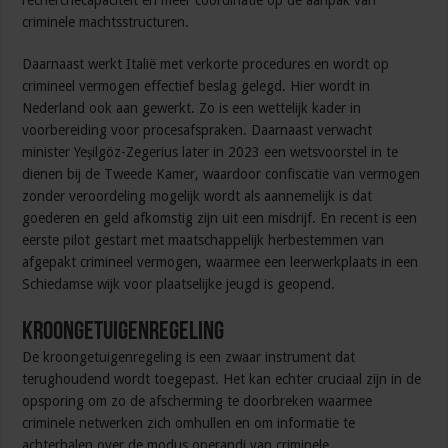
recherchecapaciteit en meer coördinatie op de aanpak van
criminele machtsstructuren.
Daarnaast werkt Italië met verkorte procedures en wordt op
crimineel vermogen effectief beslag gelegd. Hier wordt in
Nederland ook aan gewerkt. Zo is een wettelijk kader in
voorbereiding voor procesafspraken. Daarnaast verwacht
minister Yeşilgöz-Zegerius later in 2023 een wetsvoorstel in te
dienen bij de Tweede Kamer, waardoor confiscatie van vermogen
zonder veroordeling mogelijk wordt als aannemelijk is dat
goederen en geld afkomstig zijn uit een misdrijf. En recent is een
eerste pilot gestart met maatschappelijk herbestemmen van
afgepakt crimineel vermogen, waarmee een leerwerkplaats in een
Schiedamse wijk voor plaatselijke jeugd is geopend.
Kroongetuigenregeling
De kroongetuigenregeling is een zwaar instrument dat
terughoudend wordt toegepast. Het kan echter cruciaal zijn in de
opsporing om zo de afscherming te doorbreken waarmee
criminele netwerken zich omhullen en om informatie te
achterhalen over de modus operandi van criminele