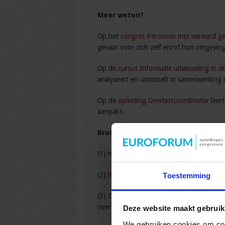
Meer weten?
Op het
congres Personen met verward g
gevaar voor zich zelf en/of hun omgevin
Op de
cursus Informatie uitwisseling in d
analyseert en uitwisselt in samenwerking 
Op de
opleiding Overlastcoördinator
leert
aanpakt.
Bronnen
(1)
http://www.ncl.ac.uk/press/news/2016
(2)
http://www.bbc.com/news/health-38
Toestemming
(3) De
last van psychische stoornissen
.
S
Veertien sociale problemen in Nederland.
Deze website maakt gebruik
We gebruiken cookies om cont