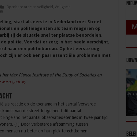
Nieu
Openbare orde en veiligheid
,
Veiligheid
en
lling, start als eerste in Nederland met Street
sionals en politieagenten als team reageren op
bij zij de situatie snel ter plaatse beoordelen.
e politie. Voordat er zorg in het beeld verschijnt,
rd naar een politiebureau. Op het eerste oog
Toch zijn er ook een paar essentiële problemen met
Down
 het Max Planck Institute of the Study of Societies en
rward gedrag
.
acht
ië als reactie op de toename in het aantal ‘verwarde
e komst van de street triage heeft dit aantal
Engeland het aantal observatiedetenties in twee jaar tijd
woners. (1) Door verbeterde afstemming tussen
den mensen nu beter op hun plek terechtkomen.
Bele