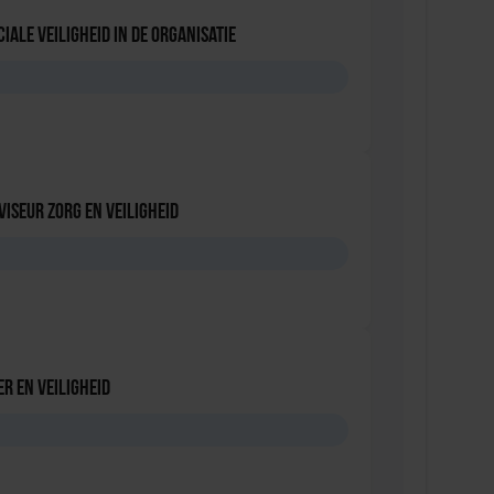
iale Veiligheid in de Organisatie
D
viseur zorg en veiligheid
D
r en veiligheid
D