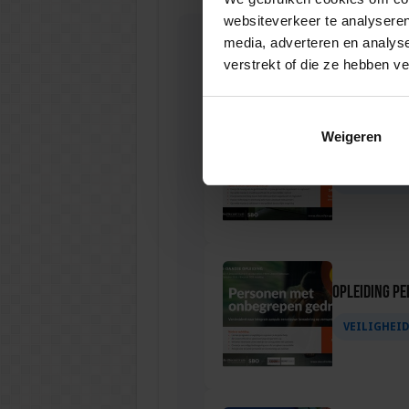
websiteverkeer te analyseren
media, adverteren en analys
verstrekt of die ze hebben v
Gerelateerde
Weigeren
Opleiding C
VEILIGHEI
Opleiding P
VEILIGHEI