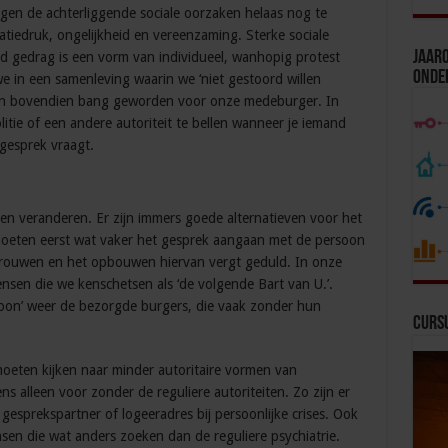
jgen de achterliggende sociale oorzaken helaas nog te
tiedruk, ongelijkheid en vereenzaming. Sterke sociale
Jaaro
rd gedrag is een vorm van individueel, wanhopig protest
Onde
 in een samenleving waarin we ‘niet gestoord willen
ijn bovendien bang geworden voor onze medeburger. In
itie of een andere autoriteit te bellen wanneer je iemand
 gesprek vraagt.
n veranderen. Er zijn immers goede alternatieven voor het
 moeten eerst wat vaker het gesprek aangaan met de persoon
rtrouwen en het opbouwen hiervan vergt geduld. In onze
nsen die we kenschetsen als ‘de volgende Bart van U.’.
on’ weer de bezorgde burgers, die vaak zonder hun
Curs
eten kijken naar minder autoritaire vormen van
ns alleen voor zonder de reguliere autoriteiten. Zo zijn er
gesprekspartner of logeeradres bij persoonlijke crises. Ook
sen die wat anders zoeken dan de reguliere psychiatrie.