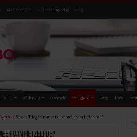
O
Klantenservice
Mijn Leeromgeving
Blog
eu & RO
Onderwijs
Overheid
Veiligheid
Zorg
Data
Vas
igheid
»
Street Triage: innovatie of meer van hetzelfde?
 meer van hetzelfde?