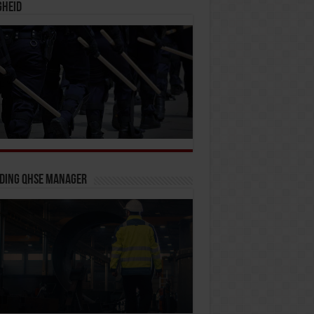
gheid
iding QHSE Manager