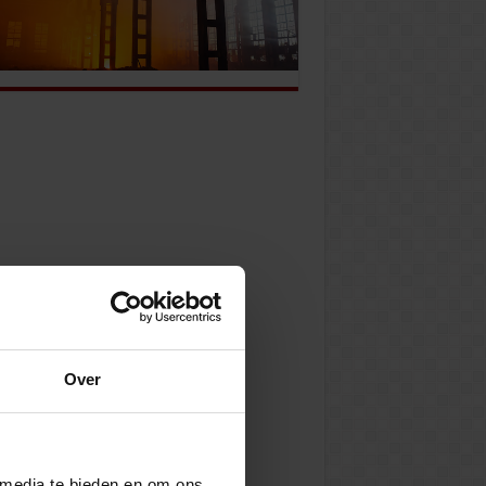
Over
 media te bieden en om ons