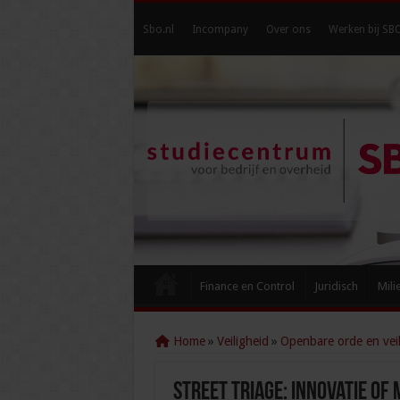
Sbo.nl
Incompany
Over ons
Werken bij SB
Finance en Control
Juridisch
Mili
Home
»
Veiligheid
»
Openbare orde en veil
Street Triage: innovatie of