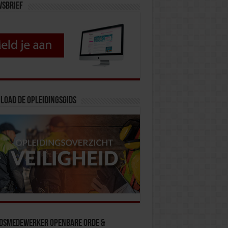
wsbrief
load de opleidingsgids
idsmedewerker Openbare Orde &