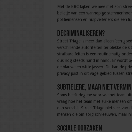
Met de BBC kijken we mee met zo’n street
belletje van een wanhopige stemmenhoord
politiemensen en hulpverleners die een lu
Decriminaliseren?
Street Triage is meer dan alleen ‘een goe
verschillende autoriteiten ter plekke de s
strafbare feiten is een routinematig ond
dus nog steeds hand in hand. Er wordt bo
de blauwe en witte jassen. Dit kan de pri
privacy juist in dit vage gebied tussen str
Subtielere, maar niet vermi
Soms heeft degene voor wie het team uitr
vraag hoe het team met zulke mensen omg
dan verschilt Street Triage niet veel van 
mensen die om zorg schreeuwen, maar n
Sociale oorzaken