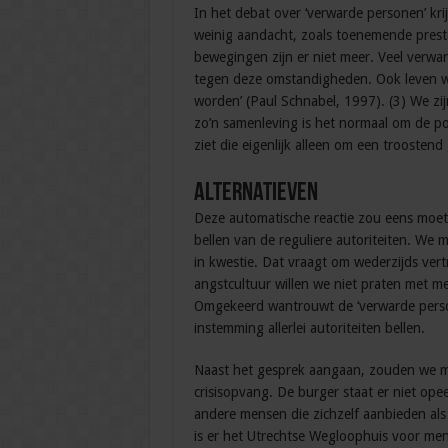
In het debat over ‘verwarde personen’ kri
weinig aandacht, zoals toenemende presta
bewegingen zijn er niet meer. Veel verwa
tegen deze omstandigheden. Ook leven we
worden’ (Paul Schnabel, 1997). (3) We z
zo’n samenleving is het normaal om de pol
ziet die eigenlijk alleen om een troostend
Alternatieven
Deze automatische reactie zou eens moete
bellen van de reguliere autoriteiten. We
in kwestie. Dat vraagt om wederzijds ve
angstcultuur willen we niet praten met me
Omgekeerd wantrouwt de ‘verwarde perso
instemming allerlei autoriteiten bellen.
Naast het gesprek aangaan, zouden we mo
crisisopvang. De burger staat er niet opee
andere mensen die zichzelf aanbieden als 
is er het Utrechtse Wegloophuis voor men