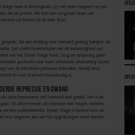
Veili
 triage team in Birmingham. (2) Het team reageert op een
er die wil praten. We zien een zorgzaam team van
isterend oor bieden bij de man thuis.
d gesprek’. Na een melding over ‘verward gedrag’ bekijken de
ituatie. Een snelle inventarisatie van de aanwezigheid van
erdeel van het Street Triage team. Zorg en opsporing gaan
vendien gestreefd naar meer informatie uitwisseling tussen
vacy van de betrokken personen beknellen, terwijl deze
afrecht en niet-strafrecht broodnodig is.
Ople
nderde repressie en dwang
ukt deze bemoeienis zelf helemaal niet gewild. Het is de
aat. Als deze mensen de interactie niet mogen verlaten,
de eerdere politiedetentie. Street Triage is batend voor de
iet voor degenen aan wie het opgedrongen moet worden.