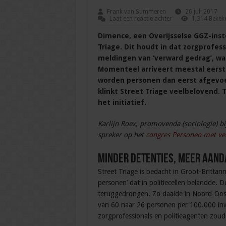
Frank van Summeren
26 juli 2017
Laat een reactie achter
1,314 Bekek
Dimence, een Overijsselse GGZ-inste
Triage. Dit houdt in dat zorgprofes
meldingen van ‘verward gedrag’, waar
Momenteel arriveert meestal eerst d
worden personen dan eerst afgevoe
klinkt Street Triage veelbelovend. 
het initiatief.
Karlijn Roex, promovenda (sociologie) bij
spreker op het
congres Personen met ve
Minder detenties, meer aand
Street Triage is bedacht in Groot-Brittann
personen’ dat in politiecellen belandde. D
teruggedrongen. Zo daalde in Noord-Oost 
van 60 naar 26 personen per 100.000 in
zorgprofessionals en politieagenten zou