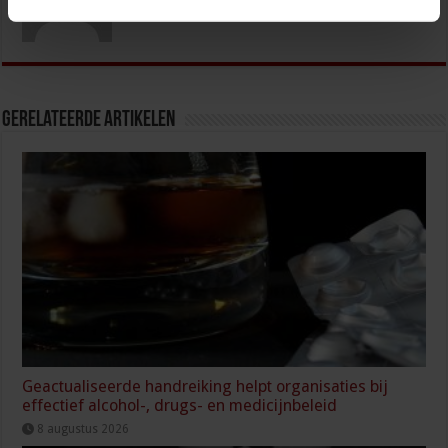
Gerelateerde Artikelen
Geactualiseerde handreiking helpt organisaties bij
effectief alcohol-, drugs- en medicijnbeleid
8 augustus 2026