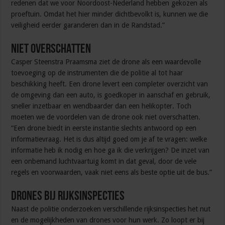
redenen dat we voor Noordoost-Nederland hebben gekozen als
proeftuin. Omdat het hier minder dichtbevolkt is, kunnen we die
veiligheid eerder garanderen dan in de Randstad.”
Niet overschatten
Casper Steenstra Praamsma ziet de drone als een waardevolle
toevoeging op de instrumenten die de politie al tot haar
beschikking heeft. Een drone levert een completer overzicht van
de omgeving dan een auto, is goedkoper in aanschaf en gebruik,
sneller inzetbaar en wendbaarder dan een helikopter. Toch
moeten we de voordelen van de drone ook niet overschatten.
“Een drone biedt in eerste instantie slechts antwoord op een
informatievraag. Het is dus altijd goed om je af te vragen: welke
informatie heb ik nodig en hoe ga ik die verkrijgen? De inzet van
een onbemand luchtvaartuig komt in dat geval, door de vele
regels en voorwaarden, vaak niet eens als beste optie uit de bus.”
Drones bij rijksinspecties
Naast de politie onderzoeken verschillende rijksinspecties het nut
en de mogelijkheden van drones voor hun werk. Zo loopt er bij