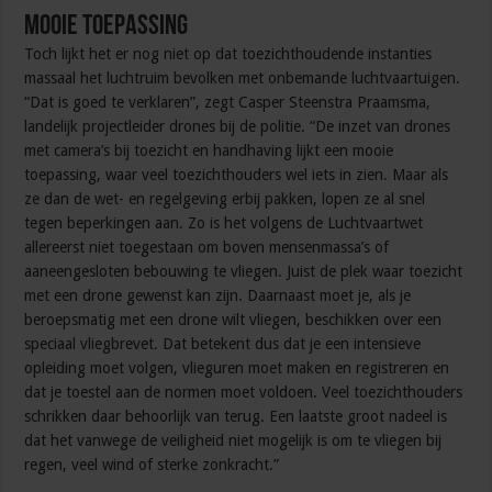
Mooie toepassing
Toch lijkt het er nog niet op dat toezichthoudende instanties
massaal het luchtruim bevolken met onbemande luchtvaartuigen.
“Dat is goed te verklaren”, zegt Casper Steenstra Praamsma,
landelijk projectleider drones bij de politie. “De inzet van drones
met camera’s bij toezicht en handhaving lijkt een mooie
toepassing, waar veel toezichthouders wel iets in zien. Maar als
ze dan de wet- en regelgeving erbij pakken, lopen ze al snel
tegen beperkingen aan. Zo is het volgens de Luchtvaartwet
allereerst niet toegestaan om boven mensenmassa’s of
aaneengesloten bebouwing te vliegen. Juist de plek waar toezicht
met een drone gewenst kan zijn. Daarnaast moet je, als je
beroepsmatig met een drone wilt vliegen, beschikken over een
speciaal vliegbrevet. Dat betekent dus dat je een intensieve
opleiding moet volgen, vlieguren moet maken en registreren en
dat je toestel aan de normen moet voldoen. Veel toezichthouders
schrikken daar behoorlijk van terug. Een laatste groot nadeel is
dat het vanwege de veiligheid niet mogelijk is om te vliegen bij
regen, veel wind of sterke zonkracht.”