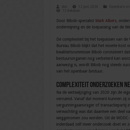
sbo
12 juni 2026
Openbare ord
72 Bekeken
Door Bibob-specialist
Mark Albers
, onder
ondermijning en de toepassing van de We
De complexiteit bij het toepassen van de 
Bureau Bibob blijkt dat het moeite kost o
kwaliteitscommissie Bibob constateert dat
bestuursorganen nog verbeterd kan worde
aanwezig is, wordt Bibob nog steeds succe
van het openbaar bestuur.
Complexiteit onderzoeken n
Na de wetswijziging van 2020 zijn de ei
verruimd. Vanaf dat moment kunnen zij o
vergunningaanvrager of transactiepartij i
verwachting was dat daarmee een deel va
weggenomen zou worden. Uit de WODC-eva
inderdaad zelf meer onderzoek doet en zelf 