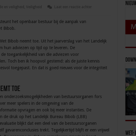
Nieu
e en veiligheid
,
Veiligheid
Laat een reactie achter
steunt het openbaar bestuur bij de aanpak van
t Bibob.
Wet Bibob neemt toe. Uit het jaarverslag van het Landelijk
m hun adviezen op tijd op te leveren. De
 de toegankelijkheid van die adviezen voor
Down
n. Toch ben ik hoopvol gestemd: als de juiste kennis
svol toegepast. En dat is goed nieuws voor de integriteit
eemt toe
gen onderzoeksmogelijkheden van bestuursorganen fors
ver meer spelers in de omgeving van de
nformatie opvragen en ook bij meer instanties. De
n de druk op het Landelijk Bureau Bibob (LBB)
luatie blijkt dat een deel van de bestuursorganen
gevarenconclusies trekt. Tegelijkertijd blijft er een vrijwel
Wet- 