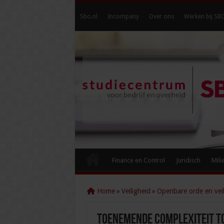
Sbo.nl
Incompany
Over ons
Werken bij SB
Finance en Control
Juridisch
Mili
Home
»
Veiligheid
»
Openbare orde en veil
Toenemende complexiteit t