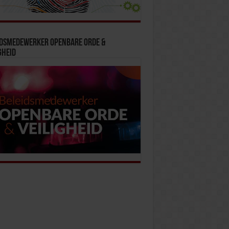
idsmedewerker Openbare Orde &
gheid