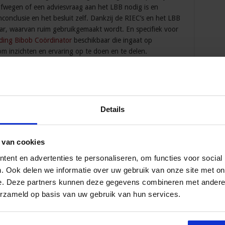
fwegen of een adviesvraag aan het LBB nodig is en
conclusie en het besluit zelf. Dankzij de RIEC’s en het LBB
baar, waarvan ruim gebruikgemaakt wordt. En specifiek voor
iding Bibob Coördinator
beschikbaar die ingaat op
m inzichten en ervaring op te doen en te delen.
25
Details
ngen van de wet Bibob in 2020 en 2022
 van cookies
rk, van Hekkelman advocaten op
LinkedIn
.
ding Bibob Coördinator
ent en advertenties te personaliseren, om functies voor social
. Ook delen we informatie over uw gebruik van onze site met on
e. Deze partners kunnen deze gegevens combineren met andere i
 over de toepassing van de Wet Bibob in de
erzameld op basis van uw gebruik van hun services.