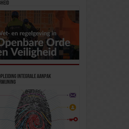
gheid
pleiding Integrale Aanpak
rmijning