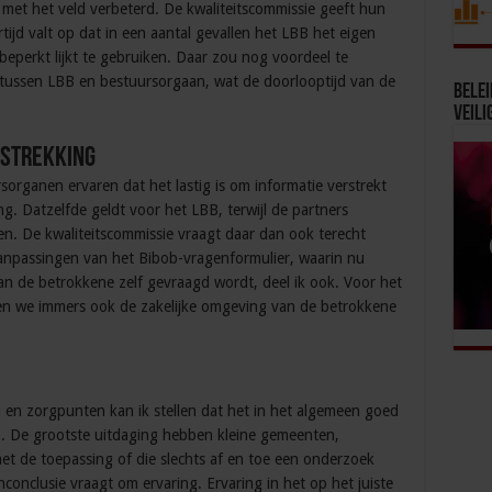
met het veld verbeterd. De kwaliteitscommissie geeft hun
tijd valt op dat in een aantal gevallen het LBB het eigen
perkt lijkt te gebruiken. Daar zou nog voordeel te
 tussen LBB en bestuursorgaan, wat de doorlooptijd van de
Bele
Veili
rstrekking
organen ervaren dat het lastig is om informatie verstrekt
ng. Datzelfde geldt voor het LBB, terwijl de partners
n. De kwaliteitscommissie vraagt daar dan ook terecht
anpassingen van het Bibob-vragenformulier, waarin nu
van de betrokkene zelf gevraagd wordt, deel ik ook. Voor het
men we immers ook de zakelijke omgeving van de betrokkene
en zorgpunten kan ik stellen dat het in het algemeen goed
. De grootste uitdaging hebben kleine gemeenten,
t de toepassing of die slechts af en toe een onderzoek
onclusie vraagt om ervaring. Ervaring in het op het juiste