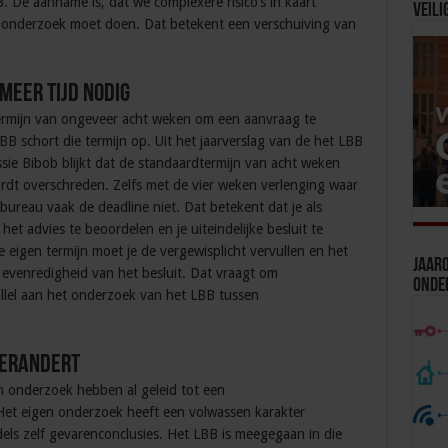
 De aanname is, dat we complexere risico’s in kaart
Veili
 onderzoek moet doen. Dat betekent een verschuiving van
meer tijd nodig
ermijn van ongeveer acht weken om een aanvraag te
B schort die termijn op. Uit het jaarverslag van de het LBB
sie Bibob blijkt dat de standaardtermijn van acht weken
rdt overschreden. Zelfs met de vier weken verlenging waar
ureau vaak de deadline niet. Dat betekent dat je als
et advies te beoordelen en je uiteindelijke besluit te
je eigen termijn moet je de vergewisplicht vervullen en het
Jaaro
evenredigheid van het besluit. Dat vraagt om
Onde
llel aan het onderzoek van het LBB tussen
verandert
 onderzoek hebben al geleid tot een
. Het eigen onderzoek heeft een volwassen karakter
ls zelf gevarenconclusies. Het LBB is meegegaan in die