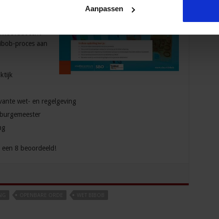
ch blijft
Aanpassen
 vaardigheden en
jdens
 hoofddocent
Bibob-proces aan
ktijk
evante wet- en regelgeving
 burgemeester
ng
 een 8 beoordeeld!
NG
OPENBARE ORDE
WET BIBOB