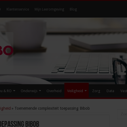
O
Klantenservice
Mijn Leeromgeving
Blog
eu & RO
Onderwijs
Overheid
Veiligheid
Zorg
Data
Vas
igheid
»
Toenemende complexiteit toepassing Bibob
oepassing Bibob