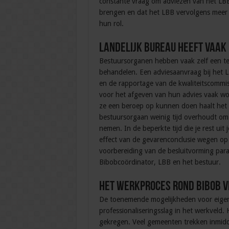
constante vraag om adviezen van het LBB.
brengen en dat het LBB vervolgens meer
hun rol.
Landelijk bureau heeft vaak 
Bestuursorganen hebben vaak zelf een t
behandelen. Een adviesaanvraag bij het LB
en de rapportage van de kwaliteitscommis
voor het afgeven van hun advies vaak wo
ze een beroep op kunnen doen haalt het b
bestuursorgaan weinig tijd overhoudt om h
nemen. In de beperkte tijd die je rest uit 
effect van de gevarenconclusie wegen op 
voorbereiding van de besluitvorming para
Bibobcoördinator, LBB en het bestuur.
Het werkproces rond Bibob 
De toenemende mogelijkheden voor eigen
professionaliseringsslag in het werkveld
gekregen. Veel gemeenten trekken inmidde