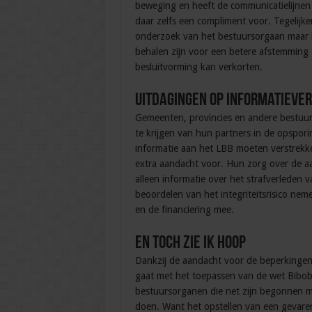
beweging en heeft de communicatielijnen 
daar zelfs een compliment voor. Tegelijker
onderzoek van het bestuursorgaan maar be
behalen zijn voor een betere afstemming
besluitvorming kan verkorten.
Uitdagingen op informatieve
Gemeenten, provincies en andere bestuurs
te krijgen van hun partners in de opspori
informatie aan het LBB moeten verstrekke
extra aandacht voor. Hun zorg over de a
alleen informatie over het strafverleden 
beoordelen van het integriteitsrisico ne
en de financiering mee.
En toch zie ik hoop
Dankzij de aandacht voor de beperkingen 
gaat met het toepassen van de wet Bibob
bestuursorganen die net zijn begonnen me
doen. Want het opstellen van een gevarenc