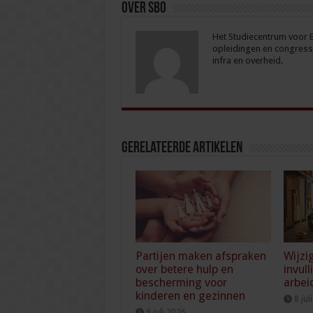
Over sbo
Het Studiecentrum voor Be
opleidingen en congresse
infra en overheid.
Gerelateerde Artikelen
Partijen maken afspraken
Wijzi
over betere hulp en
invull
bescherming voor
arbei
kinderen en gezinnen
8 jul
9 juli 2026