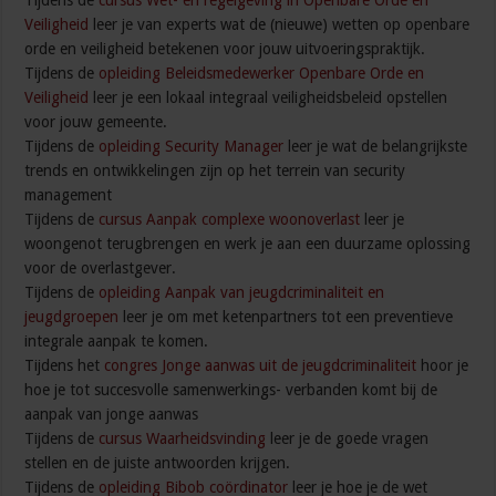
Tijdens de
cursus Wet- en regelgeving in Openbare Orde en
Veiligheid
leer je van experts wat de (nieuwe) wetten op openbare
orde en veiligheid betekenen voor jouw uitvoeringspraktijk.
Tijdens de
opleiding Beleidsmedewerker Openbare Orde en
Veiligheid
leer je een lokaal integraal veiligheidsbeleid opstellen
voor jouw gemeente.
Tijdens de
opleiding Security Manager
leer je wat de belangrijkste
trends en ontwikkelingen zijn op het terrein van security
management
Tijdens de
cursus Aanpak complexe woonoverlast
leer je
woongenot terugbrengen en werk je aan een duurzame oplossing
voor de overlastgever.
Tijdens de
opleiding Aanpak van jeugdcriminaliteit en
jeugdgroepen
leer je om met ketenpartners tot een preventieve
integrale aanpak te komen.
Tijdens het
congres Jonge aanwas uit de jeugdcriminaliteit
hoor je
hoe je tot succesvolle samenwerkings- verbanden komt bij de
aanpak van jonge aanwas
Tijdens de
cursus Waarheidsvinding
leer je de goede vragen
stellen en de juiste antwoorden krijgen.
Tijdens de
opleiding Bibob coördinator
leer je hoe je de wet