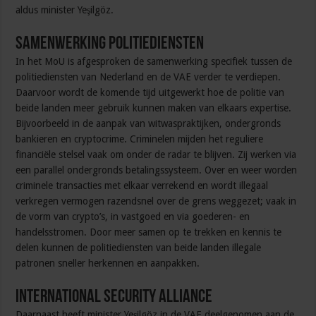
aldus minister Yeşilgöz.
Samenwerking politiediensten
In het MoU is afgesproken de samenwerking specifiek tussen de
politiediensten van Nederland en de VAE verder te verdiepen.
Daarvoor wordt de komende tijd uitgewerkt hoe de politie van
beide landen meer gebruik kunnen maken van elkaars expertise.
Bijvoorbeeld in de aanpak van witwaspraktijken, ondergronds
bankieren en cryptocrime. Criminelen mijden het reguliere
financiële stelsel vaak om onder de radar te blijven. Zij werken via
een parallel ondergronds betalingssysteem. Over en weer worden
criminele transacties met elkaar verrekend en wordt illegaal
verkregen vermogen razendsnel over de grens weggezet; vaak in
de vorm van crypto’s, in vastgoed en via goederen- en
handelsstromen. Door meer samen op te trekken en kennis te
delen kunnen de politiediensten van beide landen illegale
patronen sneller herkennen en aanpakken.
International Security Alliance
Daarnaast heeft minister Yeşilgöz in de VAE deelgenomen aan de