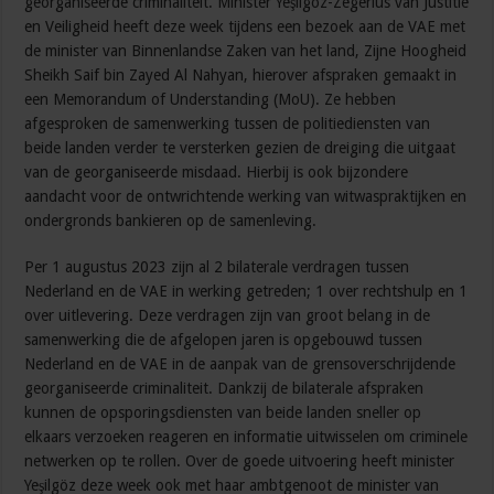
georganiseerde criminaliteit. Minister Yeşilgöz-Zegerius van Justitie
en Veiligheid heeft deze week tijdens een bezoek aan de VAE met
de minister van Binnenlandse Zaken van het land, Zijne Hoogheid
Sheikh Saif bin Zayed Al Nahyan, hierover afspraken gemaakt in
een Memorandum of Understanding (MoU). Ze hebben
afgesproken de samenwerking tussen de politiediensten van
beide landen verder te versterken gezien de dreiging die uitgaat
van de georganiseerde misdaad. Hierbij is ook bijzondere
aandacht voor de ontwrichtende werking van witwaspraktijken en
ondergronds bankieren op de samenleving.
Per 1 augustus 2023 zijn al 2 bilaterale verdragen tussen
Nederland en de VAE in werking getreden; 1 over rechtshulp en 1
over uitlevering. Deze verdragen zijn van groot belang in de
samenwerking die de afgelopen jaren is opgebouwd tussen
Nederland en de VAE in de aanpak van de grensoverschrijdende
georganiseerde criminaliteit. Dankzij de bilaterale afspraken
kunnen de opsporingsdiensten van beide landen sneller op
elkaars verzoeken reageren en informatie uitwisselen om criminele
netwerken op te rollen. Over de goede uitvoering heeft minister
Yeşilgöz deze week ook met haar ambtgenoot de minister van