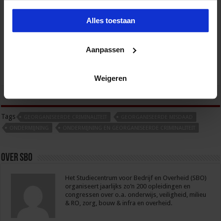
Gebouwbeheer en veiligheid
Alles toestaan
VEILIGHEID
Aanpassen
Weigeren
tweet
Tags
GEORGANISEERDE CRIMINALITEIT
GEORGANISEERDE MISDAAD
ONDERMIJNING
ONDERMIJNING EN GEORGANISEERDE CRIMINALITEIT
Over sbo
Het Studiecentrum voor Bedrijf en Overheid (SBO)
organiseert jaarlijks zo’n 200 opleidingen en
congressen over o.a. onderwijs, veiligheid, milieu
& RO, zorg, bouw & infra en overheid.