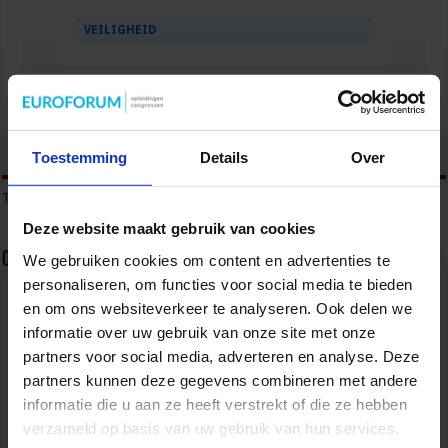
VEILIGHEID
tweet
Toestemming
Details
Over
Tags
SAFETY MANAGER
Deze website maakt gebruik van cookies
Over Liz de Bie
We gebruiken cookies om content en advertenties te
personaliseren, om functies voor social media te bieden
Nederland veilig maken doe je samen. Voor het
en om ons websiteverkeer te analyseren. Ook delen we
Studiecentrum voor Bedrijf en Overheid
informatie over uw gebruik van onze site met onze
organiseer ik congressen, cursussen, opleidingen
en incompany trainingen voor en met
partners voor social media, adverteren en analyse. Deze
veiligheidsprofessionals werkzaam bij de
partners kunnen deze gegevens combineren met andere
overheid en het bedrijfsleven met als doel om
kennis en ervaringen uit te wisselen en van elkaar te leren. Ik
informatie die u aan ze heeft verstrekt of die ze hebben
organiseer events over trends en actuele ontwikkelingen op het
verzameld op basis van uw gebruik van hun services.
terrein van veiligheid. Meer informatie over het Studiecentrum voor