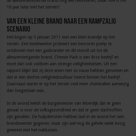
de allesverwoestende brand nog wel herinneren, maar hoe is het
10 jaar later met het terrein?
Van een kleine brand naar een rampzalig
scenario
Het begon op 5 januari 2011 met een klein brandje op het
terrein. Een medewerker probeert een bevroren pomp te
ontdooien met een gasbrander en dit mondt uit tot de
allesvernietigende brand. Chemie Pack is een Brzo bedrijf en
moet dan ook voldoen aan strenge veiligheidseisen. Uit een
rapport blijkt dat zij deze eisen niet zo nauw hebben genomen en
dat er een slechte veiligheidscultuur heerst binnen het bedrijf.
Daarnaast waren er op het terrein veel meer chemicalien aanwezig
dan toegestaan was.
In de avond meldt de burgemeester van Moerdijk dat er geen
gevaar is voor de volksgezondheid en dat er geen slachtoffers
zijn gevallen. De hulpdiensten hebben laat in de avond het sein
brandmeester gegeven, maar zijn wel nog de gehele week bezig
geweest met het nablussen.