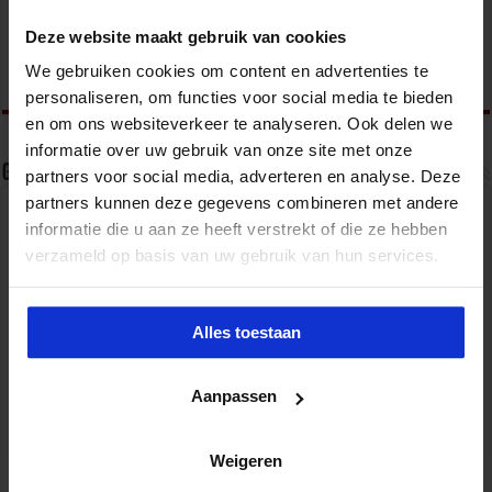
organiseert jaarlijks zo’n 200 opleidingen en
Deze website maakt gebruik van cookies
congressen over o.a. onderwijs, veiligheid, milieu
& RO, zorg, bouw & infra en overheid.
We gebruiken cookies om content en advertenties te
personaliseren, om functies voor social media te bieden
en om ons websiteverkeer te analyseren. Ook delen we
informatie over uw gebruik van onze site met onze
Gerelateerde Artikelen
partners voor social media, adverteren en analyse. Deze
partners kunnen deze gegevens combineren met andere
informatie die u aan ze heeft verstrekt of die ze hebben
verzameld op basis van uw gebruik van hun services.
Alles toestaan
Aanpassen
Weigeren
Partijen maken afspraken over betere hulp en
bescherming voor kinderen en gezinnen