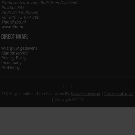
Studiecentrum voor Bedrijf en Overheid
Postbus 845
5600 AV Eindhoven
Tel. 040 - 2 974 980
klant@sbo.nl
www.sbo.nl
Direct naar:
Wijzig uw gegevens
Klantenservice
Privacy Policy
Incompany
Profilering
SBO Blog is onderdeel van Euroforum BV.
Privacy statement
|
Cookie statement
| Copyright ©2026