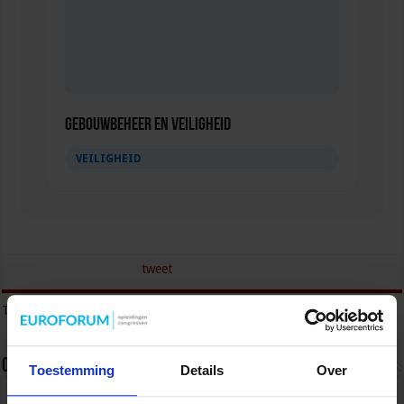
Gebouwbeheer en veiligheid
VEILIGHEID
tweet
Tags
AVG
CAMERATOEZICHT
Over sbo
Toestemming
Details
Over
Het Studiecentrum voor Bedrijf en Overheid (SBO)