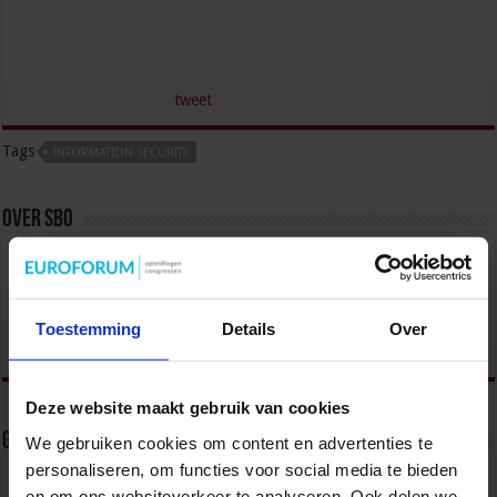
tweet
Tags
INFORMATION SECURITY
Over sbo
Het Studiecentrum voor Bedrijf en Overheid (SBO)
organiseert jaarlijks zo’n 200 opleidingen en
congressen over o.a. onderwijs, veiligheid, milieu
& RO, zorg, bouw & infra en overheid.
Toestemming
Details
Over
Deze website maakt gebruik van cookies
Gerelateerde Artikelen
We gebruiken cookies om content en advertenties te
personaliseren, om functies voor social media te bieden
en om ons websiteverkeer te analyseren. Ook delen we