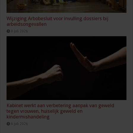
Wijziging Arbobesluit voor invulling dossiers bij
arbeidsongevallen
8 juli 2026
Kabinet werkt aan verbetering aanpak van geweld
tegen vrouwen, huiselijk geweld en
kindermishandeling
6 juli 2026