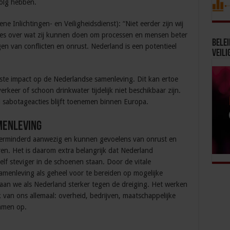
olg hebben.
 Inlichtingen- en Veiligheidsdienst): “Niet eerder zijn wij
ies over wat zij kunnen doen om processen en mensen beter
Bele
en van conflicten en onrust. Nederland is een potentieel
Veili
tste impact op de Nederlandse samenleving. Dit kan ertoe
sverkeer of schoon drinkwater tijdelijk niet beschikbaar zijn.
 sabotageacties blijft toenemen binnen Europa.
menleving
nverminderd aanwezig en kunnen gevoelens van onrust en
en. Het is daarom extra belangrijk dat Nederland
lf steviger in de schoenen staan. Door de vitale
amenleving als geheel voor te bereiden op mogelijke
taan we als Nederland sterker tegen de dreiging. Het werken
 van ons allemaal: overheid, bedrijven, maatschappelijke
samen op.