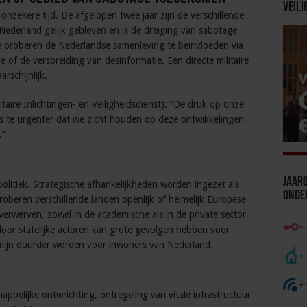
Veili
onzekere tijd. De afgelopen twee jaar zijn de verschillende
g Nederland gelijk gebleven en is de dreiging van sabotage
e proberen de Nederlandse samenleving te beïnvloeden via
ie of de verspreiding van desinformatie. Een directe militaire
schijnlijk.
itaire Inlichtingen- en Veiligheidsdienst): “De druk op onze
es te urgenter dat we zicht houden op deze ontwikkelingen
’
Jaaro
litiek. Strategische afhankelijkheden worden ingezet als
Onde
oberen verschillende landen openlijk of heimelijk Europese
erwerven, zowel in de academische als in de private sector.
oor statelijke actoren kan grote gevolgen hebben voor
rmijn duurder worden voor inwoners van Nederland.
elijke ontwrichting, ontregeling van vitale infrastructuur