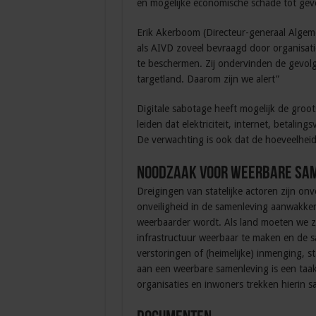
en mogelijke economische schade tot gev
Erik Akerboom (Directeur-generaal Algemene
als AIVD zoveel bevraagd door organisat
te beschermen. Zij ondervinden de gevolg
targetland. Daarom zijn we alert”
Digitale sabotage heeft mogelijk de groo
leiden dat elektriciteit, internet, betaling
De verwachting is ook dat de hoeveelheid
Noodzaak voor weerbare sa
Dreigingen van statelijke actoren zijn o
onveiligheid in de samenleving aanwakker
weerbaarder wordt. Als land moeten we ze
infrastructuur weerbaar te maken en de s
verstoringen of (heimelijke) inmenging, s
aan een weerbare samenleving is een taak
organisaties en inwoners trekken hierin 