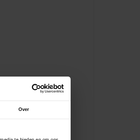
Over
 media te bieden en om ons