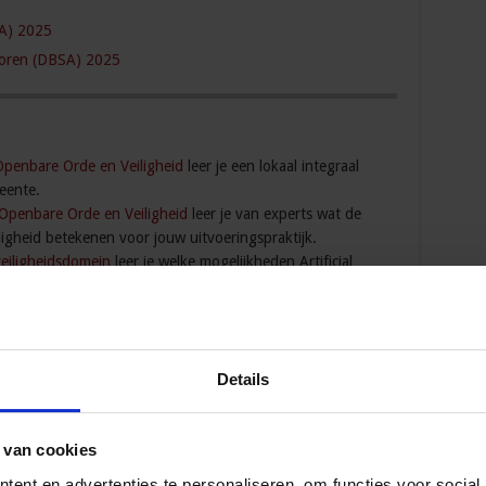
SA) 2025
ctoren (DBSA) 2025
Openbare Orde en Veiligheid
leer je een lokaal integraal
eente.
 Openbare Orde en Veiligheid
leer je van experts wat de
igheid betekenen voor jouw uitvoeringspraktijk.
veiligheidsdomein
leer je welke mogelijkheden Artificial
het veiligheidsdomein.
iligheid
leer je de regie te houden op jonge aanwas in en
e wijk
leer je van praktijkcases over explosies in de wijk,
Details
s en personen met onbegrepen gedrag.
ligheid
leer je de samenwerking tussen betrokken zorg-
isseren.
 van cookies
it & Zorgfraude
leer je zorgfraude herkennen, aanpakken en
ent en advertenties te personaliseren, om functies voor social