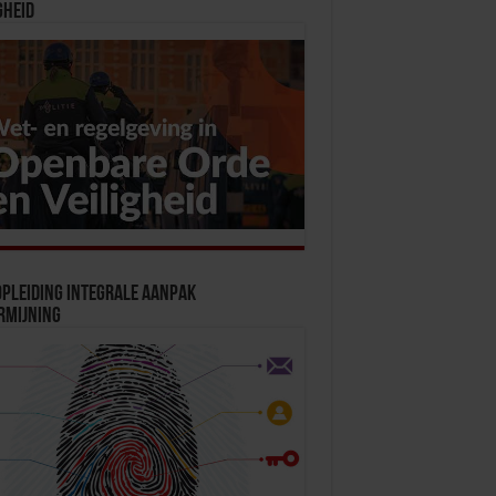
gheid
pleiding Integrale Aanpak
rmijning