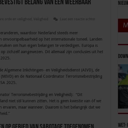
evestigt belang van een weerbaar
Nieu
e orde en veiligheid
,
Veiligheid
Laat een reactie achter
 veranderen, waardoor Nederland steeds meer
 onvoorspelbaarheid op het internationale toneel. Landen
bruiken om hun eigen belangen te verdedigen. Europa is
op zichzelf aangewezen. Dit allemaal zijn conclusies uit het
Down
 2025.
 Algemene Inlichtingen- en Veiligheidsdienst (AIVD), de
st (MIVD) en de Nationaal Coördinator Terrorismebestrijding
BSA 2025.
nator Terrorismebestrijding en Veiligheid): “Dit
land niet stil kunnen zitten. Het is geen kwestie van óf we
n ervaren, maar wanneer. Daarom is het belangrijk dat we
heid.”
Wet- 
en op gebied van sabotage toegenomen