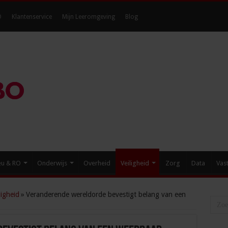
O
Klantenservice
Mijn Leeromgeving
Blog
eu & RO
Onderwijs
Overheid
Veiligheid
Zorg
Data
Vas
igheid
»
Veranderende wereldorde bevestigt belang van een