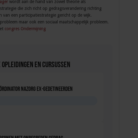
ager
wordt aan de hand van zowel theorie als
trategie die zich richt op gedragsverandering richting
van een participatiestrategie gericht op de wijk.
dsprobleem maar ook een sociaal maatschappelijk probleem.
het
congres Ondermijning
 Opleidingen en Cursussen
oördinator nazorg ex-gedetineerden
D