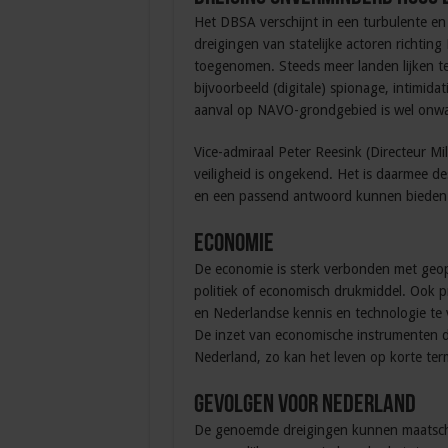
Het DBSA verschijnt in een turbulente en 
dreigingen van statelijke actoren richtin
toegenomen. Steeds meer landen lijken t
bijvoorbeeld (digitale) spionage, intimidat
aanval op NAVO-grondgebied is wel onwaar
Vice-admiraal Peter Reesink (Directeur Mil
veiligheid is ongekend. Het is daarmee d
en een passend antwoord kunnen bieden.’
Economie
De economie is sterk verbonden met geopo
politiek of economisch drukmiddel. Ook pr
en Nederlandse kennis en technologie te v
De inzet van economische instrumenten d
Nederland, zo kan het leven op korte te
Gevolgen voor Nederland
De genoemde dreigingen kunnen maatschapp