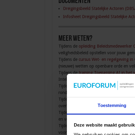
Documenten
Dreigingsbeeld Statelijke Actoren (DB
Infosheet Dreigingsbeeld Statelijke A
Meer weten?
Tijdens de
opleiding Beleidsmedewerker 
veiligheidsbeleid opstellen voor jouw gem
Tijdens de
cursus Wet- en regelgeving in
(nieuwe) wetten op openbare orde en veil
Tijdens de
training Toepassing AI in het 
Intelligence (AI) biedt voor jouw werk in 
Tijdens de
cursus Criminaliteit & Schoolve
rond school.
Tijdens de
opleiding Aanpak overlast in d
Toestemming
overlastgevende jongeren, statushouder
Tijdens de
opleiding Adviseur Zorg en Vei
en veiligheidspartners organiseren en reg
Deze website maakt gebruik
Tijdens de
cursus Aanpak Zorgcriminalite
voorkomen.
We gebruiken cookies om cont