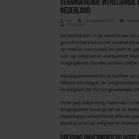
Veranderende wereldorde b
Nederland
sbo
13 augustus 2025
Openbar
69 Bekeken
De machtsbalans in de wereld is aan het
geconfronteerd wordt met onzekerheid en
zijn meer en meer bereid om macht te ge
voor zijn veiligheid en weerbaarheid meer 
Dreigingsbeeld Statelijke Actoren (DBSA)
Vandaag presenteerden de hoofden van de
Militaire Inlichtingen- en Veiligheidsdien
en Veiligheid (NCTV) het gezamenlijke D
Pieter-Jaap Aalbersberg (Nationaal Coördi
dreigingsbeeld bevestigt dat we als Neder
maatschappij-ontwrichtende effecten gaa
blijven inzetten op veiligheid en weerbaar
Dreiging onverminderd hoog 