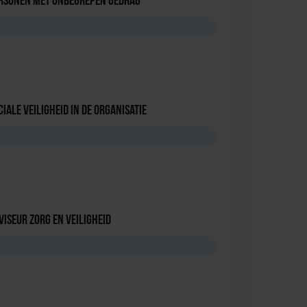
ersonen met onbegrepen gedrag
D
iale Veiligheid in de Organisatie
D
viseur zorg en veiligheid
D