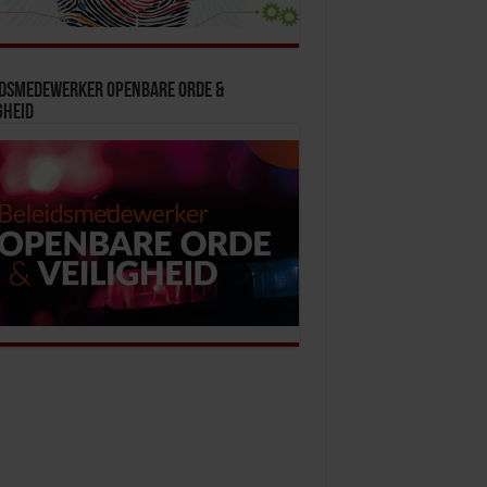
idsmedewerker Openbare Orde &
gheid