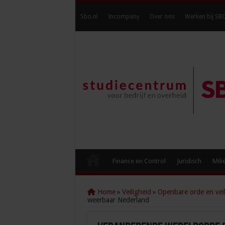
Sbo.nl
Incompany
Over ons
Werken bij SB
Finance en Control
Juridisch
Mili
Home
»
Veiligheid
»
Openbare orde en veil
weerbaar Nederland