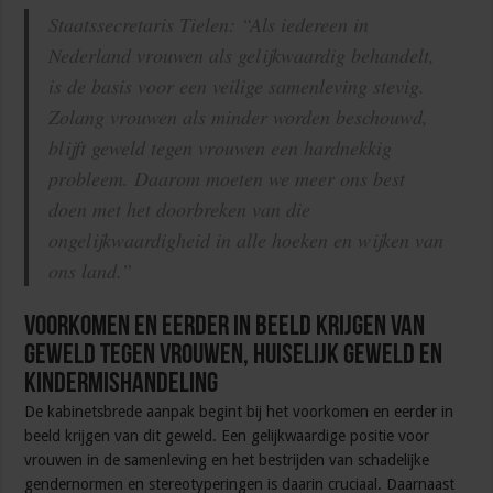
Staatssecretaris Tielen: “Als iedereen in
Nederland vrouwen als gelijkwaardig behandelt,
is de basis voor een veilige samenleving stevig.
Zolang vrouwen als minder worden beschouwd,
blijft geweld tegen vrouwen een hardnekkig
probleem. Daarom moeten we meer ons best
doen met het doorbreken van die
ongelijkwaardigheid in alle hoeken en wijken van
ons land.”
Voorkomen en eerder in beeld krijgen van
geweld tegen vrouwen, huiselijk geweld en
kindermishandeling
De kabinetsbrede aanpak begint bij het voorkomen en eerder in
beeld krijgen van dit geweld. Een gelijkwaardige positie voor
vrouwen in de samenleving en het bestrijden van schadelijke
gendernormen en stereotyperingen is daarin cruciaal. Daarnaast