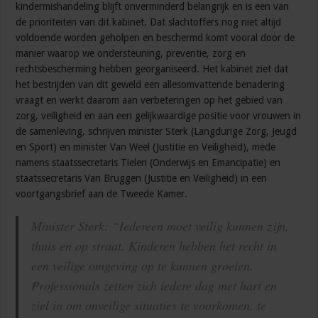
kindermishandeling blijft onverminderd belangrijk en is een van
de prioriteiten van dit kabinet. Dat slachtoffers nog niet altijd
voldoende worden geholpen en beschermd komt vooral door de
manier waarop we ondersteuning, preventie, zorg en
rechtsbescherming hebben georganiseerd. Het kabinet ziet dat
het bestrijden van dit geweld een allesomvattende benadering
vraagt en werkt daarom aan verbeteringen op het gebied van
zorg, veiligheid en aan een gelijkwaardige positie voor vrouwen in
de samenleving, schrijven minister Sterk (Langdurige Zorg, Jeugd
en Sport) en minister Van Weel (Justitie en Veiligheid), mede
namens staatssecretaris Tielen (Onderwijs en Emancipatie) en
staatssecretaris Van Bruggen (Justitie en Veiligheid) in een
voortgangsbrief aan de Tweede Kamer.
Minister Sterk: “Iedereen moet veilig kunnen zijn,
thuis en op straat. Kinderen hebben het recht in
een veilige omgeving op te kunnen groeien.
Professionals zetten zich iedere dag met hart en
ziel in om onveilige situaties te voorkomen, te