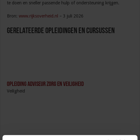
te doen en sneller passende hulp of ondersteuning krijgen.
Bron:
www.rijksoverheid.nl
– 3 juli 2026
Gerelateerde Opleidingen en Cursussen
Opleiding Adviseur zorg en veiligheid
Veiligheid