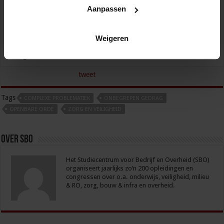
Aanpassen
Weigeren
Opleiding Aanpak jeugdcriminaliteit en ketenregie
Veiligheid
tweet
Tags
COMPLEXE PROBLEMATIEK
ONBEGREPEN GEDRAG
OPENBARE ORDE
ZORG EN VEILIGHEID
Over sbo
Het Studiecentrum voor Bedrijf en Overheid (SBO)
organiseert jaarlijks zo’n 200 opleidingen en
congressen over o.a. onderwijs, veiligheid, milieu
& RO, zorg, bouw & infra en overheid.