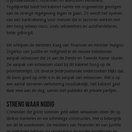
cryptoaanbieders, notarissen en advocaten verbeterd.
Tegelijkertijd biedt het kabinet ruimte om ongewenste gevolgen
van de strenge regelgeving tegen te gaan. Zo wordt het openen
van een bankrekening voor mensen die in sectoren werken met
een hoog witwas-risico, zoals sekswerkers en autohandelaren,
beter geborgd.
Dit schrijven de ministers Kaag van Financiën en minister Yeşilgöz-
Zegerius van Justitie en Veiligheid in de nieuwe beleidsvisie
aanpak witwassen die ze aan de Eerste en Tweede Kamer sturen.
De aanpak van witwassen staat bij dit kabinet hoog op de
prioriteitenlijst. Uit diverse (inter)nationale onderzoeken blijkt dat
de basis goed op orde is in de aanpak van witwassen. Wel is op
een aantal terreinen verbetering noodzakelijk. Het kabinet gaat
daar mee aan de slag, samen met publieke en private partijen.
Streng waar nodig
Criminelen die grote sommen geld willen witwassen doen dit op
slinkse manieren en via schimmige constructies. Het is belangrijk
om dit te voorkomen. De ministers van Financiën en van Justitie
en Veiligheid hebben via regelgeving financiële instellingen en