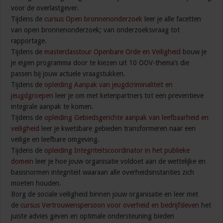
voor de overlastgever.
Tijdens de
cursus Open bronnenonderzoek
leer je alle facetten
van open bronnenonderzoek; van onderzoeksvraag tot
rapportage.
Tijdens de
masterclasstour Openbare Orde en Veiligheid
bouw je
je eigen programma door te kiezen uit 10 OOV-thema’s die
passen bij jouw actuele vraagstukken.
Tijdens de
opleiding Aanpak van jeugdcriminaliteit en
jeugdgroepen
leer je om met ketenpartners tot een preventieve
integrale aanpak te komen.
Tijdens de
opleiding Gebiedsgerichte aanpak van leefbaarheid en
veiligheid
leer je kwetsbare gebieden transformeren naar een
veilige en leefbare omgeving.
Tijdens de
opleiding Integriteitscoordinator in het publieke
domein
leer je hoe jouw organisatie voldoet aan de wettelijke en
basisnormen integriteit waaraan alle overheidsinstanties zich
moeten houden.
Borg de sociale veiligheid binnen jouw organisatie en leer met
de
cursus Vertrouwenspersoon voor overheid en bedrijfsleven
het
juiste advies geven en optimale ondersteuning bieden