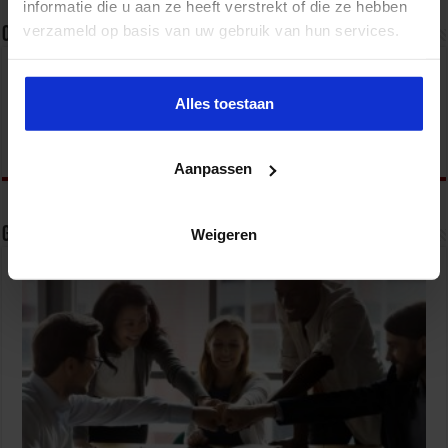
informatie die u aan ze heeft verstrekt of die ze hebben
verzameld op basis van uw gebruik van hun services.
Over sbo
Het Studiecentrum voor Bedrijf en Overheid (SBO)
organiseert jaarlijks zo’n 200 opleidingen en
Alles toestaan
congressen over o.a. onderwijs, veiligheid, milieu
& RO, zorg, bouw & infra en overheid.
Aanpassen
Gerelateerde Artikelen
Weigeren