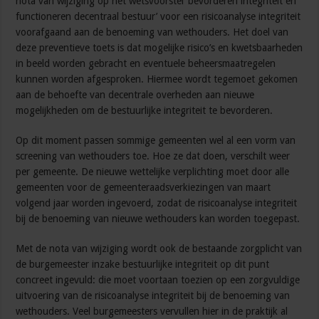
nota van wijziging op het wetsvoorstel ‘bevorderen integriteit en
functioneren decentraal bestuur’ voor een risicoanalyse integriteit
voorafgaand aan de benoeming van wethouders. Het doel van
deze preventieve toets is dat mogelijke risico’s en kwetsbaarheden
in beeld worden gebracht en eventuele beheersmaatregelen
kunnen worden afgesproken. Hiermee wordt tegemoet gekomen
aan de behoefte van decentrale overheden aan nieuwe
mogelijkheden om de bestuurlijke integriteit te bevorderen.
Op dit moment passen sommige gemeenten wel al een vorm van
screening van wethouders toe. Hoe ze dat doen, verschilt weer
per gemeente. De nieuwe wettelijke verplichting moet door alle
gemeenten voor de gemeenteraadsverkiezingen van maart
volgend jaar worden ingevoerd, zodat de risicoanalyse integriteit
bij de benoeming van nieuwe wethouders kan worden toegepast.
Met de nota van wijziging wordt ook de bestaande zorgplicht van
de burgemeester inzake bestuurlijke integriteit op dit punt
concreet ingevuld: die moet voortaan toezien op een zorgvuldige
uitvoering van de risicoanalyse integriteit bij de benoeming van
wethouders. Veel burgemeesters vervullen hier in de praktijk al