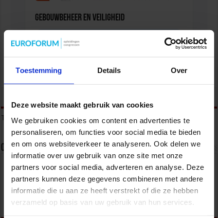
Gebouwbeheer en veiligheid
VEILIGHEID
Toestemming
Details
Over
tweet
Deze website maakt gebruik van cookies
Tags
ONDERMIJNING
ONDERMIJNING EN GEORGANISEERDE CRIMINALITEIT
We gebruiken cookies om content en advertenties te
personaliseren, om functies voor social media te bieden
en om ons websiteverkeer te analyseren. Ook delen we
Over sbo
informatie over uw gebruik van onze site met onze
partners voor social media, adverteren en analyse. Deze
Het Studiecentrum voor Bedrijf en Overheid (SBO)
organiseert jaarlijks zo’n 200 opleidingen en
partners kunnen deze gegevens combineren met andere
congressen over o.a. onderwijs, veiligheid, milieu
informatie die u aan ze heeft verstrekt of die ze hebben
& RO, zorg, bouw & infra en overheid.
verzameld op basis van uw gebruik van hun services.