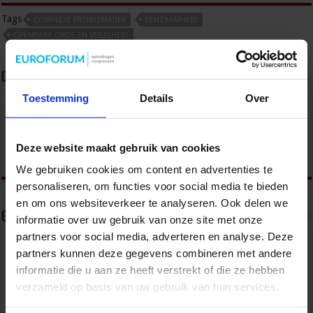
Tags
COMPLEXE PROBLEMATIEK
EENZAAMHEID
OPENBARE ORDE EN VEILIGHEID
Over sbo
Toestemming
Details
Over
Het Studiecentrum voor Bedrijf en Overheid (SBO)
organiseert jaarlijks zo’n 200 opleidingen en
congressen over o.a. onderwijs, veiligheid, milieu
& RO, zorg, bouw & infra en overheid.
Deze website maakt gebruik van cookies
We gebruiken cookies om content en advertenties te
personaliseren, om functies voor social media te bieden
en om ons websiteverkeer te analyseren. Ook delen we
Gerelateerde Artikelen
informatie over uw gebruik van onze site met onze
partners voor social media, adverteren en analyse. Deze
partners kunnen deze gegevens combineren met andere
informatie die u aan ze heeft verstrekt of die ze hebben
verzameld op basis van uw gebruik van hun services.