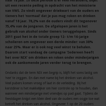
naar 18 jaar. In deze periode is er veel veranderd, blijkt
uit een recente peiling in opdracht van het ministerie
van VWS. Zo vindt ongeveer driekwart van de ouders en
tieners het ‘normaal’ dat je pas mag roken en drinken
vanaf 18 jaar. 78,2% van de ouders vindt dit tegenover
75,4% van de jongeren. De afgelopen jaren is het
gebruik van alcohol onder tieners teruggelopen. Sinds
2011 gaat het in de totale groep 12- t/m 16-jarige
scholieren om ongeveer een derde minder: van 38%
naar 25%. Maar er is ook nog veel winst te behalen.
Daarom start vandaag de campagne ‘Iedereen heeft
het over NIX’ om drinken en roken onder minderjarigen
ook de aankomende jaren verder terug te brengen.
Ondanks dat de term NIX een begrip is, blijft het soms lastig om
‘nee’ te zeggen. En dan met name bij het drinken van alcohol.
Veel pubers komen vroeg of laat in de verleiding. Bij het
kerstdiner is het makkelijker om hier controle op te houden, dan
wanneer een minderjarige met vriendjes op pad gaat. Tijdens de
feestdagen knijpt een klein deel van de ouders een oogje toe wat
betreft het drinken van alcohol. Ongeveer 1 op de 20 ouders