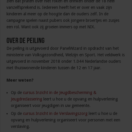
zien dat praten over niet roken en drinken onder de 18 heel
vanzelfsprekend is. Iedereen heeft het er over en vaak zijn
kinderen al meer op de hoogte dan de ouders zelf. In de
campagne spelen naast pubers ook jongere broertjes en zusjes
een rol. Want ook zij groeien immers op met NIX.
Over de peiling
De peiling is uitgevoerd door PanelWizard in opdracht van het
ministerie van Volksgezondheid, Welzijn en Sport. Het veldwerk is
uitgevoerd in november 2018 onder 1.044 Nederlandse ouders
met thuiswonende kinderen tussen de 12 en 17 jaar.
Meer weten?
Op de
cursus Inzicht in de Jeugdbescherming &
Jeugdreclassering
leert u hoe u de opvang en hulpverlening
organiseert voor jeugdigen in uw gemeente.
Op de
cursus Inzicht in de Verslavingszorg
leert u hoe u de
opvang en hulpverlening organiseert voor personen met een
verslaving.