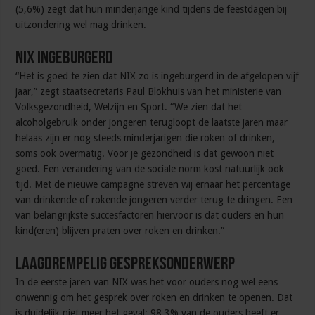
(5,6%) zegt dat hun minderjarige kind tijdens de feestdagen bij
uitzondering wel mag drinken.
NIX ingeburgerd
“Het is goed te zien dat NIX zo is ingeburgerd in de afgelopen vijf
jaar,” zegt staatsecretaris Paul Blokhuis van het ministerie van
Volksgezondheid, Welzijn en Sport. “We zien dat het
alcoholgebruik onder jongeren terugloopt de laatste jaren maar
helaas zijn er nog steeds minderjarigen die roken of drinken,
soms ook overmatig. Voor je gezondheid is dat gewoon niet
goed. Een verandering van de sociale norm kost natuurlijk ook
tijd. Met de nieuwe campagne streven wij ernaar het percentage
van drinkende of rokende jongeren verder terug te dringen. Een
van belangrijkste succesfactoren hiervoor is dat ouders en hun
kind(eren) blijven praten over roken en drinken.”
Laagdrempelig gespreksonderwerp
In de eerste jaren van NIX was het voor ouders nog wel eens
onwennig om het gesprek over roken en drinken te openen. Dat
is duidelijk niet meer het geval: 98,3% van de ouders heeft er