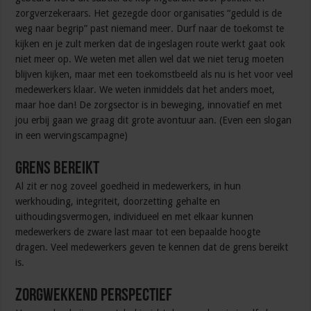
zorgverzekeraars. Het gezegde door organisaties “geduld is de
weg naar begrip” past niemand meer. Durf naar de toekomst te
kijken en je zult merken dat de ingeslagen route werkt gaat ook
niet meer op. We weten met allen wel dat we niet terug moeten
blijven kijken, maar met een toekomstbeeld als nu is het voor veel
medewerkers klaar. We weten inmiddels dat het anders moet,
maar hoe dan! De zorgsector is in beweging, innovatief en met
jou erbij gaan we graag dit grote avontuur aan. (Even een slogan
in een wervingscampagne)
Grens bereikt
Al zit er nog zoveel goedheid in medewerkers, in hun
werkhouding, integriteit, doorzetting gehalte en
uithoudingsvermogen, individueel en met elkaar kunnen
medewerkers de zware last maar tot een bepaalde hoogte
dragen. Veel medewerkers geven te kennen dat de grens bereikt
is.
Zorgwekkend perspectief