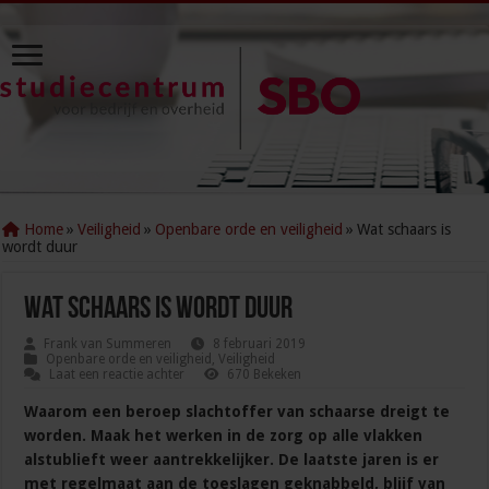
Home
»
Veiligheid
»
Openbare orde en veiligheid
»
Wat schaars is
wordt duur
Wat schaars is wordt duur
Frank van Summeren
8 februari 2019
Openbare orde en veiligheid
,
Veiligheid
Laat een reactie achter
670 Bekeken
Waarom een beroep slachtoffer van schaarse dreigt te
worden. Maak het werken in de zorg op alle vlakken
alstublieft weer aantrekkelijker. De laatste jaren is er
met regelmaat aan de toeslagen geknabbeld, blijf van