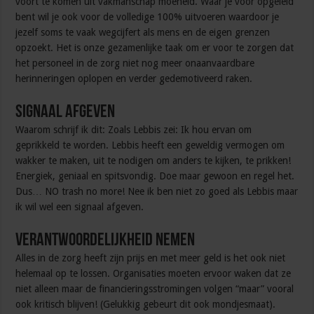
voort te komen uit vakmanschap moeheid. Waar je voor opgeleid
bent wil je ook voor de volledige 100% uitvoeren waardoor je
jezelf soms te vaak wegcijfert als mens en de eigen grenzen
opzoekt. Het is onze gezamenlijke taak om er voor te zorgen dat
het personeel in de zorg niet nog meer onaanvaardbare
herinneringen oplopen en verder gedemotiveerd raken.
Signaal afgeven
Waarom schrijf ik dit: Zoals Lebbis zei: Ik hou ervan om
geprikkeld te worden. Lebbis heeft een geweldig vermogen om
wakker te maken, uit te nodigen om anders te kijken, te prikken!
Energiek, geniaal en spitsvondig. Doe maar gewoon en regel het.
Dus… NO trash no more! Nee ik ben niet zo goed als Lebbis maar
ik wil wel een signaal afgeven.
Verantwoordelijkheid nemen
Alles in de zorg heeft zijn prijs en met meer geld is het ook niet
helemaal op te lossen. Organisaties moeten ervoor waken dat ze
niet alleen maar de financieringsstromingen volgen “maar” vooral
ook kritisch blijven! (Gelukkig gebeurt dit ook mondjesmaat).