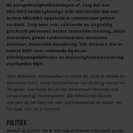
de onregelmatigheidstoeslagen af. Zorg dat een
HBO/MBO verpleegkundige echt niet minder dan een
andere HBO/MBO opgeleide in commercieel gebied
verdient. Zorg weer voor voldoende en zorgvuldig
geschoold personeel, betere teamondersteuning, juiste
materialen, goede randvoorwaarden, werkzame
structuur, menselijke benadering, tijd, etcetera. Dat er
ruimte blijft voor voldoende bij en na-
scholingsmogelijkheden en deskundigheidsbevordering
voorhanden blijft.
Toon Walravens, Ambassadeur GroeiRijk Bij GGzE en Kliniek De
Woenselse Poort, mede initiatiefnemer van Stichting Herstel en
Terugkeer, voormalig lid van het schakelteam Personen met
verward gedrag, Hoofdopleider SRH RINOGroep Utrecht,
Adviseur bij het Centrum voor Justitiepastoraat en auteur van
het boek Toon W. is hersteld.
Politiek
Bewaak als politiek dat er met hulpverlenende organisatie goede