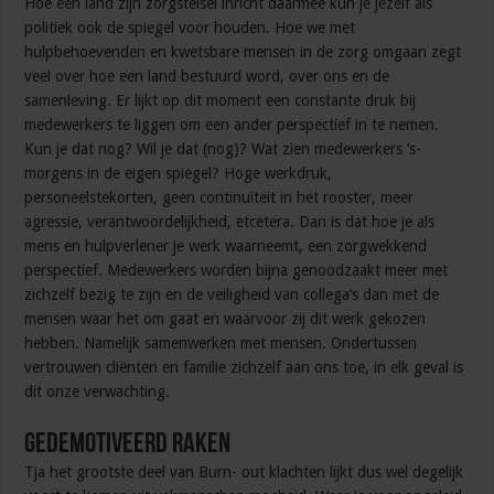
Hoe een land zijn zorgstelsel inricht daarmee kun je jezelf als
politiek ook de spiegel voor houden. Hoe we met
hulpbehoevenden en kwetsbare mensen in de zorg omgaan zegt
veel over hoe een land bestuurd word, over ons en de
samenleving. Er lijkt op dit moment een constante druk bij
medewerkers te liggen om een ander perspectief in te nemen.
Kun je dat nog? Wil je dat (nog)? Wat zien medewerkers ‘s-
morgens in de eigen spiegel? Hoge werkdruk,
personeelstekorten, geen continuïteit in het rooster, meer
agressie, verantwoordelijkheid, etcetera. Dan is dat hoe je als
mens en hulpverlener je werk waarneemt, een zorgwekkend
perspectief. Medewerkers worden bijna genoodzaakt meer met
zichzelf bezig te zijn en de veiligheid van collega’s dan met de
mensen waar het om gaat en waarvoor zij dit werk gekozen
hebben. Namelijk samenwerken met mensen. Ondertussen
vertrouwen cliënten en familie zichzelf aan ons toe, in elk geval is
dit onze verwachting.
Gedemotiveerd raken
Tja het grootste deel van Burn- out klachten lijkt dus wel degelijk