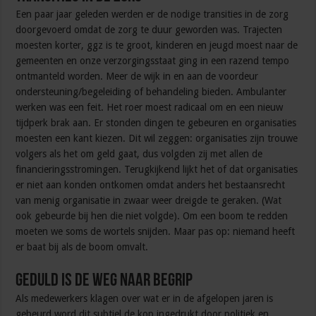
Een paar jaar geleden werden er de nodige transities in de zorg
doorgevoerd omdat de zorg te duur geworden was. Trajecten
moesten korter, ggz is te groot, kinderen en jeugd moest naar de
gemeenten en onze verzorgingsstaat ging in een razend tempo
ontmanteld worden. Meer de wijk in en aan de voordeur
ondersteuning/begeleiding of behandeling bieden. Ambulanter
werken was een feit. Het roer moest radicaal om en een nieuw
tijdperk brak aan. Er stonden dingen te gebeuren en organisaties
moesten een kant kiezen. Dit wil zeggen: organisaties zijn trouwe
volgers als het om geld gaat, dus volgden zij met allen de
financieringsstromingen. Terugkijkend lijkt het of dat organisaties
er niet aan konden ontkomen omdat anders het bestaansrecht
van menig organisatie in zwaar weer dreigde te geraken. (Wat
ook gebeurde bij hen die niet volgde). Om een boom te redden
moeten we soms de wortels snijden. Maar pas op: niemand heeft
er baat bij als de boom omvalt.
Geduld is de weg naar begrip
Als medewerkers klagen over wat er in de afgelopen jaren is
gebeurd word dit subtiel de kop ingedrukt door politiek en