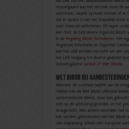
verzoek van een aanbestedende dienst ee
Voorafgaand aan het verzoek moet de aa
verrichten, waarin zij moet toetsen of e
dat er sprake is van een ‘bepaalde mate 
voor criminele activiteiten. Dit eigen o
een door de betrokkene ingevuld Bibob-
in de
Regeling Bibob-formulieren
. Het ei
Regionale Informatie en Expertise Centru
kan het LBB worden verzocht om een onder
het LBB toegang tot diverse gesloten bro
Belastingdienst (
artikel 27 Wet Bibob
).
Wet Bibob bij aanbestedinge
Wanneer de overheid twijfelt aan de integr
relaties kan de Wet Bibob uitkomst biede
aanbestedende dienst, maar kan gebruikt 
zich op de uitsluitingsgronden en het ges
draagkracht. Met andere woorden: het toe
kan worden gemotiveerd met het Bibob-adv
van toepassing. Alleen niet-Europese aan