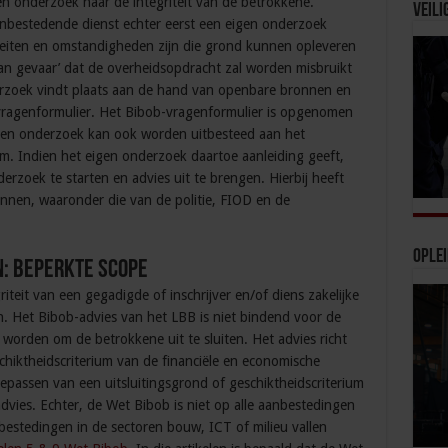
n onderzoek naar de integriteit van de betrokkene.
Veili
nbestedende dienst echter eerst een eigen onderzoek
r feiten en omstandigheden zijn die grond kunnen opleveren
van gevaar’ dat de overheidsopdracht zal worden misbruikt
nderzoek vindt plaats aan de hand van openbare bronnen en
vragenformulier. Het Bibob-vragenformulier is opgenomen
gen onderzoek kan ook worden uitbesteed aan het
m. Indien het eigen onderzoek daartoe aanleiding geeft,
zoek te starten en advies uit te brengen. Hierbij heeft
nnen, waaronder die van de politie, FIOD en de
Ople
n: beperkte scope
iteit van een gegadigde of inschrijver en/of diens zakelijke
n. Het Bibob-advies van het LBB is niet bindend voor de
worden om de betrokkene uit te sluiten. Het advies richt
chiktheidscriterium van de financiële en economische
passen van een uitsluitingsgrond of geschiktheidscriterium
ies. Echter, de Wet Bibob is niet op alle aanbestedingen
bestedingen in de sectoren bouw, ICT of milieu vallen