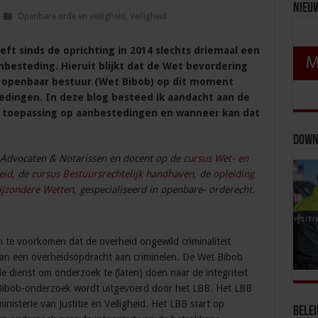
Nieu
Openbare orde en veiligheid
,
Veiligheid
eft sinds de oprichting in 2014 slechts driemaal een
nbesteding. Hieruit blijkt dat de Wet bevordering
t openbaar bestuur (Wet Bibob) op dit moment
edingen. In deze blog besteed ik aandacht aan de
n toepassing op aanbestedingen en wanneer kan dat
Down
Advocaten & Notarissen en docent op de
cursus Wet- en
eid,
de
cursus Bestuursrechtelijk handhaven
, de
opleiding
ijzondere Wetten
, gespecialiseerd in openbare- orderecht.
 te voorkomen dat de overheid ongewild criminaliteit
 van een overheidsopdracht aan criminelen. De Wet Bibob
 dienst om onderzoek te (laten) doen naar de integriteit
 Bibob-onderzoek wordt uitgevoerd door het LBB. Het LBB
inisterie van Justitie en Veiligheid. Het LBB start op
Bele