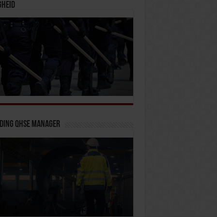
gheid
iding QHSE Manager