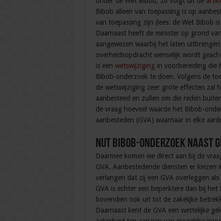
onder de Wet Bibob, zo volgt uit de
arti
Bibob alleen van toepassing is op aanbes
van toepassing zijn (lees: de Wet Bibob i
Daarnaast heeft de minister op grond van 
aangewezen waarbij het laten uitbrenge
overheidsopdracht wenselijk wordt geacht.
is een
wetswijziging
in voorbereiding die
Bibob-onderzoek te doen. Volgens de toeli
de wetswijziging zeer grote effecten za
aanbesteed en zullen om die reden buiten
de vraag hoeveel waarde het Bibob-onder
aanbesteden (GVA) waarnaar in elke aan
Nut Bibob-onderzoek naast 
Daarmee komen we direct aan bij de vraa
GVA. Aanbestedende diensten er kiezen im
verlangen dat zij een GVA overleggen als z
GVA is echter een beperktere dan bij het
bovendien ook uit tot de zakelijke betrek
Daarnaast kent de GVA een wettelijke gel