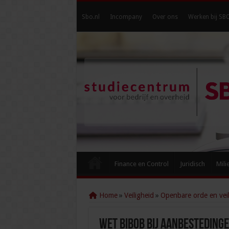
Sbo.nl
Incompany
Over ons
Werken bij SB
Finance en Control
Juridisch
Mili
Home
»
Veiligheid
»
Openbare orde en veil
Wet Bibob bij aanbestedinge