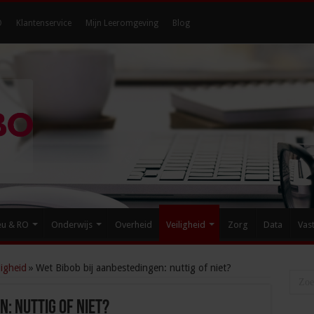
O
Klantenservice
Mijn Leeromgeving
Blog
eu & RO
Onderwijs
Overheid
Veiligheid
Zorg
Data
Vas
igheid
»
Wet Bibob bij aanbestedingen: nuttig of niet?
n: nuttig of niet?