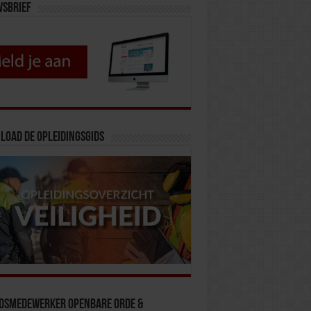
wsbrief
load de opleidingsgids
idsmedewerker Openbare Orde &