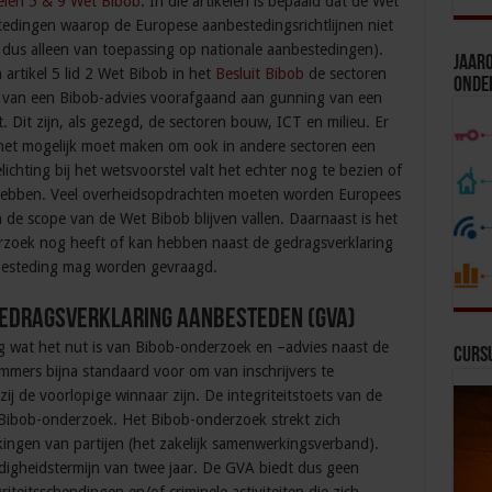
kelen 5 & 9 Wet Bibob
. In die artikelen is bepaald dat de Wet
tedingen waarop de Europese aanbestedingsrichtlijnen niet
s dus alleen van toepassing op nationale aanbestedingen).
Jaaro
artikel 5 lid 2 Wet Bibob in het
Besluit Bibob
de sectoren
Onde
n van een Bibob-advies voorafgaand aan gunning van een
 Dit zijn, als gezegd, de sectoren bouw, ICT en milieu. Er
 het mogelijk moet maken om ook in andere sectoren een
chting bij het wetsvoorstel valt het echter nog te bezien of
l hebben. Veel overheidsopdrachten moeten worden Europees
 de scope van de Wet Bibob blijven vallen. Daarnaast is het
zoek nog heeft of kan hebben naast de gedragsverklaring
besteding mag worden gevraagd.
Gedragsverklaring Aanbesteden (GVA)
g wat het nut is van Bibob-onderzoek en –advies naast de
Curs
mers bijna standaard voor om van inschrijvers te
ij de voorlopige winnaar zijn. De integriteitstoets van de
 Bibob-onderzoek. Het Bibob-onderzoek strekt zich
kingen van partijen (het zakelijk samenwerkingsverband).
digheidstermijn van twee jaar. De GVA biedt dus geen