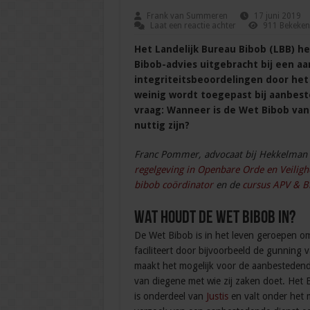
Frank van Summeren
17 juni 2019
Laat een reactie achter
911 Bekeken
Het Landelijk Bureau Bibob (LBB) he
Bibob-advies uitgebracht bij een aa
integriteitsbeoordelingen door he
weinig wordt toegepast bij aanbest
vraag: Wanneer is de Wet Bibob va
nuttig zijn?
Franc Pommer, advocaat bij Hekkelman 
regelgeving in Openbare Orde en Veiligh
bibob coördinator
en de
cursus APV & B
Wat houdt de Wet Bibob in?
De Wet Bibob is in het leven geroepen om
faciliteert door bijvoorbeeld de gunning
maakt het mogelijk voor de aanbestedende
van diegene met wie zij zaken doet. Het
is onderdeel van
Justis
en valt onder het m