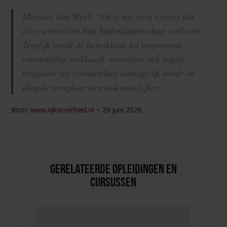
Minister Van Weel: “Deze wet zorg ervoor dat
deze terroristen hun Nederlanderschap verliezen.
Tegelijk wordt de betrokkene tot ongewenste
vreemdeling verklaard, waardoor ook legale
terugkeer als vreemdeling onmogelijk wordt en
illegale terugkeer een stuk moeilijker.”
Bron:
www.rijksoverheid.nl
– 29 juni 2026
Gerelateerde Opleidingen en
Cursussen