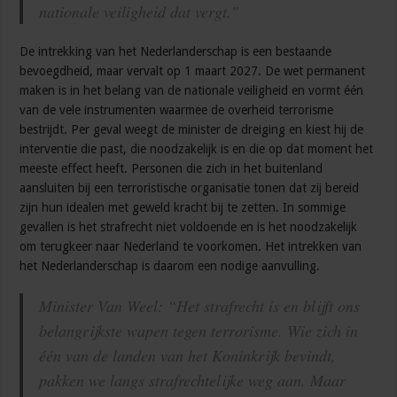
nationale veiligheid dat vergt.”
De intrekking van het Nederlanderschap is een bestaande
bevoegdheid, maar vervalt op 1 maart 2027. De wet permanent
maken is in het belang van de nationale veiligheid en vormt één
van de vele instrumenten waarmee de overheid terrorisme
bestrijdt. Per geval weegt de minister de dreiging en kiest hij de
interventie die past, die noodzakelijk is en die op dat moment het
meeste effect heeft. Personen die zich in het buitenland
aansluiten bij een terroristische organisatie tonen dat zij bereid
zijn hun idealen met geweld kracht bij te zetten. In sommige
gevallen is het strafrecht niet voldoende en is het noodzakelijk
om terugkeer naar Nederland te voorkomen. Het intrekken van
het Nederlanderschap is daarom een nodige aanvulling.
Minister Van Weel: “Het strafrecht is en blijft ons
belangrijkste wapen tegen terrorisme. Wie zich in
één van de landen van het Koninkrijk bevindt,
pakken we langs strafrechtelijke weg aan. Maar