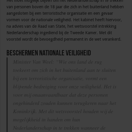
Het moet mogelijk blijven om het Nederlanderschap in te trekken
van personen boven de 18 jaar die zich in het buitenland hebben
aangesloten bij een terroristische organisatie en een gevaar
vormen voor de nationale veiligheid. Het kabinet heeft hiervoor,
na advies van de Raad van State, het wetsvoorstel intrekking
Nederlanderschap ingediend bij de Tweede Kamer. Met dit
voorstel wordt de bevoegdheid permanent in de wet verankerd.
Beschermen nationale veiligheid
Minister Van Weel: “Wie ons land de rug
toekeert om zich in het buitenland aan te sluiten
bij een terroristische organisatie, vormt een
blijvende bedreiging voor onze veiligheid. Het is
voor mij onaanvaardbaar dat deze personen
ongehinderd zouden kunnen terugkeren naar het
Koninkrijk. Met dit wetsvoorstel houden wij de
mogelijkheid in handen om hun
Nederlanderschap in te trekken wanneer de