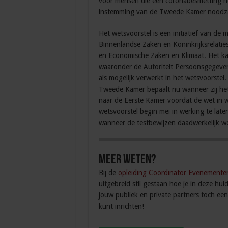
voor mensen die een coronabesmetting h
instemming van de Tweede Kamer noodzak
Het wetsvoorstel is een initiatief van de 
Binnenlandse Zaken en Koninkrijksrelaties
en Economische Zaken en Klimaat. Het ka
waaronder de Autoriteit Persoonsgegeve
als mogelijk verwerkt in het wetsvoorstel
Tweede Kamer bepaalt nu wanneer zij het
naar de Eerste Kamer voordat de wet in w
wetsvoorstel begin mei in werking te late
wanneer de testbewijzen daadwerkelijk w
Meer weten?
Bij de
opleiding Coördinator Evenementen
uitgebreid stil gestaan hoe je in deze hui
jouw publiek en private partners toch een
kunt inrichten!