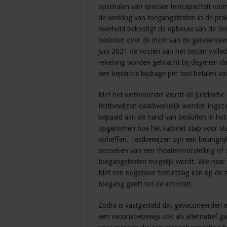
opschalen van speciale testcapaciteit vo
de werking van toegangstesten in de prak
overheid bekostigt de opbouw van de test
besloten over de inzet van de gereserveer
juni 2021 de kosten van het testen volledi
rekening worden gebracht bij degenen die
een beperkte bijdrage per test betalen va
Met het wetsvoorstel wordt de juridische
testbewijzen daadwerkelijk worden ingez
bepaald aan de hand van besluiten in het
opgenomen hoe het kabinet stap voor sta
opheffen. Testbewijzen zijn een belangrij
bezoeken van een theatervoorstelling of 
toegangstesten mogelijk wordt. Wie naar zo
Met een negatieve testuitslag kan op de
toegang geeft tot de activiteit.
Zodra is vastgesteld dat gevaccineerden e
een vaccinatiebewijs ook als alternatief 