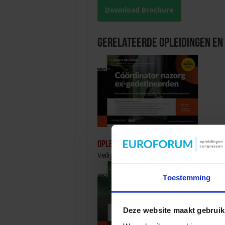
Download Brochure
Gerelateerde Opleidingen en
Opleiding Coördinator nazorg ex-ged
Veiligheid
Toestemming
Deze website maakt gebruik