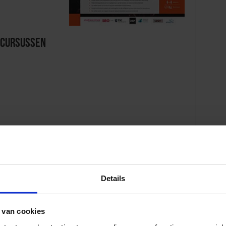
 Cursussen
etineerden
Details
 van cookies