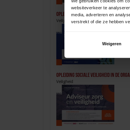
We gebruiken cookies om cont
websiteverkeer te analyseren
Opleiding Personen met onbegrepen g
media, adverteren en analys
Veiligheid
verstrekt of die ze hebben v
Weigeren
Opleiding Sociale Veiligheid in de Orga
Veiligheid