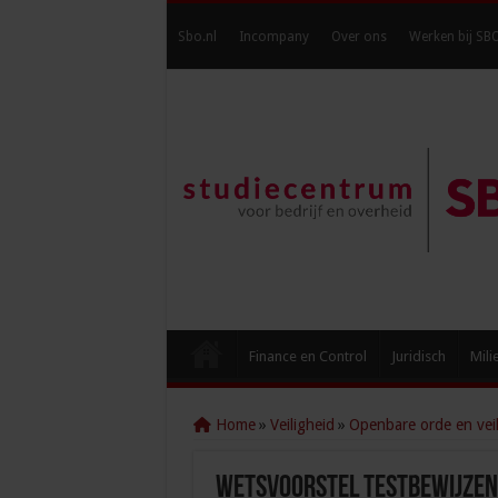
Sbo.nl
Incompany
Over ons
Werken bij SB
Finance en Control
Juridisch
Mili
Home
»
Veiligheid
»
Openbare orde en veil
Wetsvoorstel testbewijzen