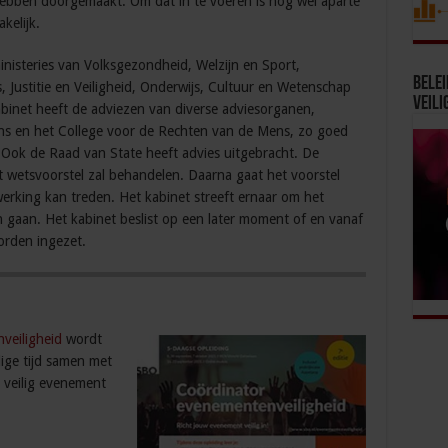
ebben doorgemaakt. Om dat in te voeren is nog wel aparte
elijk.
ministeries van Volksgezondheid, Welzijn en Sport,
Bele
, Justitie en Veiligheid, Onderwijs, Cultuur en Wetenschap
Veili
binet heeft de adviezen van diverse adviesorganen,
ns en het College voor de Rechten van de Mens, zo goed
. Ook de Raad van State heeft advies uitgebracht. De
 wetsvoorstel zal behandelen. Daarna gaat het voorstel
erking kan treden. Het kabinet streeft ernaar om het
n gaan. Het kabinet beslist op een later moment of en vanaf
orden ingezet.
veiligheid
wordt
dige tijd samen met
 veilig evenement