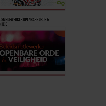
idsmedewerker Openbare Orde &
gheid