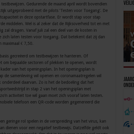
Veili
or testbewijzen. Gedurende de maand april wordt bovendien
tijk uitgeprobeerd met de pilots ‘Testen voor Toegang’. De
capaciteit in deze opstartfase. Er wordt stap voor stap
de middelen. Wel is al zeker dat de Rijksoverheid tot en met
g zal dragen. Vanaf juli zal een deel van de kosten in
 zich laten testen voor toegang. Dat betekent dat zij dan
n maximaal € 7,50.
 basis gecreëerd om testbewijzen te hanteren. Of
et om bepaalde sectoren of plekken te openen, wordt
 kader van het openingsplan. In het openingsplan is
p de samenleving wil openen en coronamaatregelen wil
Jaaro
k onderdeel daarvan. Zo is het de bedoeling dat het
Onde
sportwedstrijd in stap 2 van het openingsplan met
’n activiteit toe wil gaan moet zich vooraf laten testen.
 mobiele telefoon een QR-code worden gegenereerd die
en geringe rol spelen in de verspreiding van het virus, kan
gaan dienen voor een negatief testbewijs. Datzelfde geldt ook