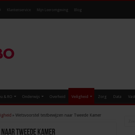
O
Klantenservice
Mijn Leeromgeving
Blog
eu & RO
Onderwijs
Overheid
Veiligheid
Zorg
Data
Vas
igheid
»
Wetsvoorstel testbewijzen naar Tweede Kamer
 naar Tweede Kamer