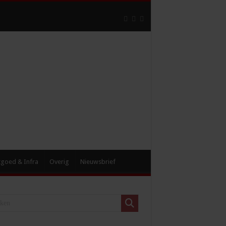
tgoed & Infra
Overig
Nieuwsbrief