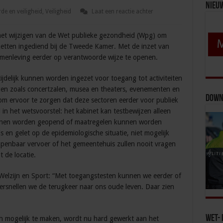
Nieu
de en veiligheid
,
Veiligheid
Laat een reactie achter
 het wijzigen van de Wet publieke gezondheid (Wpg) om
zetten ingediend bij de Tweede Kamer. Met de inzet van
amenleving eerder op verantwoorde wijze te openen.
tijdelijk kunnen worden ingezet voor toegang tot activiteiten
ingen zoals concertzalen, musea en theaters, evenementen en
Down
l om ervoor te zorgen dat deze sectoren eerder voor publiek
in het wetsvoorstel: het kabinet kan testbewijzen alleen
unnen worden geopend of maatregelen kunnen worden
 en gelet op de epidemiologische situatie, niet mogelijk
 openbaar vervoer of het gemeentehuis zullen nooit vragen
 de locatie.
Welzijn en Sport: “Met toegangstesten kunnen we eerder of
versnellen we de terugkeer naar ons oude leven. Daar zien
Wet- 
ch mogelijk te maken, wordt nu hard gewerkt aan het