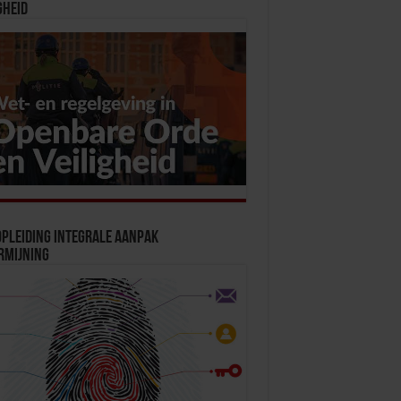
gheid
pleiding Integrale Aanpak
rmijning