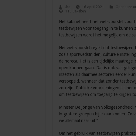
sbo
16 april 2021
Openbare or
119 Bekeken
Het kabinet heeft het wetsvoorstel voor
testbewijzen voor toegang in te kunnen 
testbewijzen wordt het mogelijk om de s
Het wetsvoorstel regelt dat testbewijzen 
zoals sportwedstrijden, culturele instell
de horeca. Het is een tijdelijke maatrege
open kunnen gaan. Dat is ook vastgelegd 
inzetten als daarmee sectoren eerder k
versoepeld, wanneer dat zonder testbewijs
zou zijn. Publieke voorzieningen als het
om testbewijzen om toegang te krijgen tot
Minister De Jonge van Volksgezondheid, 
in grotere groepen bij elkaar komen. Zo 
we allemaal naar uit.”
Om het gebruik van testbewijzen praktis