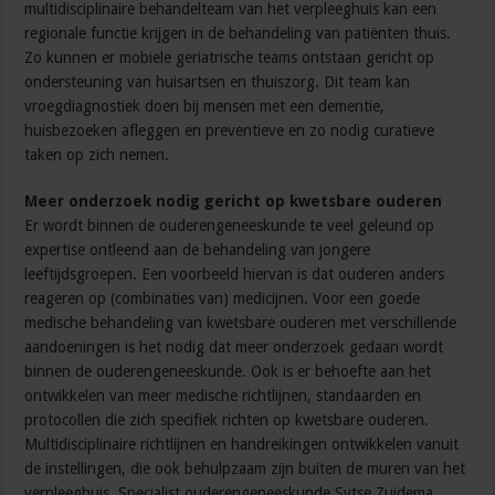
multidisciplinaire behandelteam van het verpleeghuis kan een
regionale functie krijgen in de behandeling van patiënten thuis.
Zo kunnen er mobiele geriatrische teams ontstaan gericht op
ondersteuning van huisartsen en thuiszorg. Dit team kan
vroegdiagnostiek doen bij mensen met een dementie,
huisbezoeken afleggen en preventieve en zo nodig curatieve
taken op zich nemen.
Meer onderzoek nodig gericht op kwetsbare ouderen
Er wordt binnen de ouderengeneeskunde te veel geleund op
expertise ontleend aan de behandeling van jongere
leeftijdsgroepen. Een voorbeeld hiervan is dat ouderen anders
reageren op (combinaties van) medicijnen. Voor een goede
medische behandeling van kwetsbare ouderen met verschillende
aandoeningen is het nodig dat meer onderzoek gedaan wordt
binnen de ouderengeneeskunde. Ook is er behoefte aan het
ontwikkelen van meer medische richtlijnen, standaarden en
protocollen die zich specifiek richten op kwetsbare ouderen.
Multidisciplinaire richtlijnen en handreikingen ontwikkelen vanuit
de instellingen, die ook behulpzaam zijn buiten de muren van het
verpleeghuis. Specialist ouderengeneeskunde Sytse Zuidema