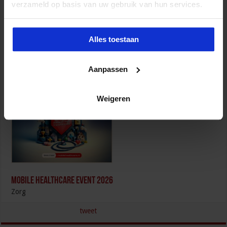
verzameld op basis van uw gebruik van hun services.
Alles toestaan
Succesvol Projectmanagement in de Zorg
Zorg
Aanpassen
Weigeren
Mobile Healthcare Event 2026
Zorg
tweet