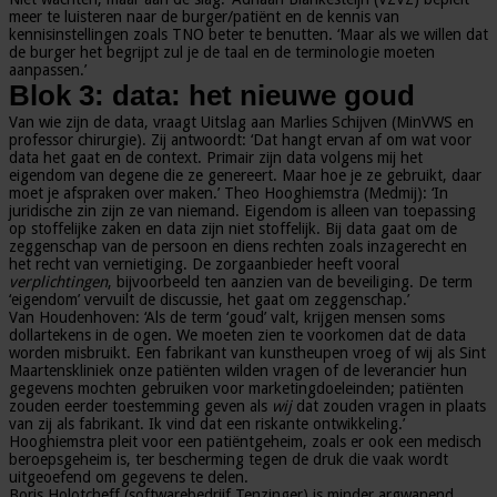
meer te luisteren naar de burger/patiënt en de kennis van
kennisinstellingen zoals TNO beter te benutten. ‘Maar als we willen dat
de burger het begrijpt zul je de taal en de terminologie moeten
aanpassen.’
Blok 3: data: het nieuwe goud
Van wie zijn de data, vraagt Uitslag aan Marlies Schijven (MinVWS en
professor chirurgie). Zij antwoordt: ‘Dat hangt ervan af om wat voor
data het gaat en de context. Primair zijn data volgens mij het
eigendom van degene die ze genereert. Maar hoe je ze gebruikt, daar
moet je afspraken over maken.’ Theo Hooghiemstra (Medmij): ‘In
juridische zin zijn ze van niemand. Eigendom is alleen van toepassing
op stoffelijke zaken en data zijn niet stoffelijk. Bij data gaat om de
zeggenschap van de persoon en diens rechten zoals inzagerecht en
het recht van vernietiging. De zorgaanbieder heeft vooral
verplichtingen
, bijvoorbeeld ten aanzien van de beveiliging. De term
‘eigendom’ vervuilt de discussie, het gaat om zeggenschap.’
Van Houdenhoven: ‘Als de term ‘goud’ valt, krijgen mensen soms
dollartekens in de ogen. We moeten zien te voorkomen dat de data
worden misbruikt. Een fabrikant van kunstheupen vroeg of wij als Sint
Maartenskliniek onze patiënten wilden vragen of de leverancier hun
gegevens mochten gebruiken voor marketingdoeleinden; patiënten
zouden eerder toestemming geven als
wij
dat zouden vragen in plaats
van zij als fabrikant. Ik vind dat een riskante ontwikkeling.’
Hooghiemstra pleit voor een patiëntgeheim, zoals er ook een medisch
beroepsgeheim is, ter bescherming tegen de druk die vaak wordt
uitgeoefend om gegevens te delen.
Boris Holotcheff (softwarebedrijf Tenzinger) is minder argwanend