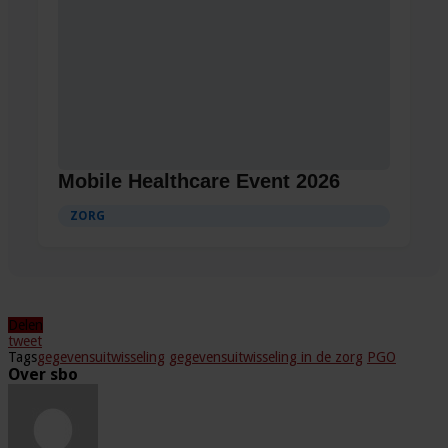
Mobile Healthcare Event 2026
ZORG
Delen
tweet
Tags
gegevensuitwisseling
gegevensuitwisseling in de zorg
PGO
Over sbo