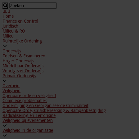
Home
Finance en Control
Juridisch
Milieu & RO
Milieu
Ruimtelijke Ordening
Onderwijs
Toetsen & Examineren
Hoger Onderwijs
Middelbaar Onderwijs
Voortgezet Onderwijs
Primair Onderwijs
Overheid
Veiligheid
Openbare orde en veiligheid
Complexe problematiek
Ondermijning en Georganiseerde Criminaliteit
Openbare Orde, Crisisbeheersing & Rampenbestrijding
Radicalisering en Terrorisme
Veiligheid bij evenementen
Veiligheid in de organisatie