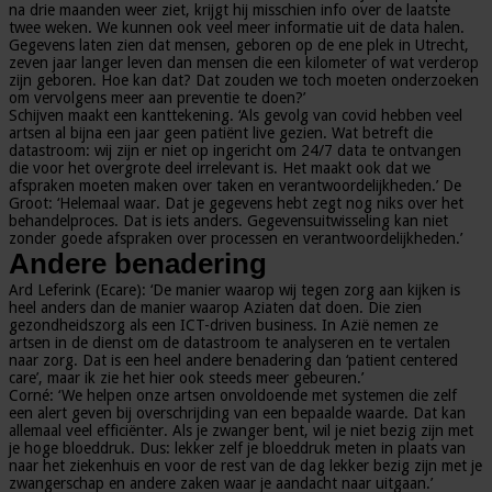
na drie maanden weer ziet, krijgt hij misschien info over de laatste
twee weken. We kunnen ook veel meer informatie uit de data halen.
Gegevens laten zien dat mensen, geboren op de ene plek in Utrecht,
zeven jaar langer leven dan mensen die een kilometer of wat verderop
zijn geboren. Hoe kan dat? Dat zouden we toch moeten onderzoeken
om vervolgens meer aan preventie te doen?’
Schijven maakt een kanttekening. ‘Als gevolg van covid hebben veel
artsen al bijna een jaar geen patiënt live gezien. Wat betreft die
datastroom: wij zijn er niet op ingericht om 24/7 data te ontvangen
die voor het overgrote deel irrelevant is. Het maakt ook dat we
afspraken moeten maken over taken en verantwoordelijkheden.’ De
Groot: ‘Helemaal waar. Dat je gegevens hebt zegt nog niks over het
behandelproces. Dat is iets anders. Gegevensuitwisseling kan niet
zonder goede afspraken over processen en verantwoordelijkheden.’
Andere benadering
Ard Leferink (Ecare): ‘De manier waarop wij tegen zorg aan kijken is
heel anders dan de manier waarop Aziaten dat doen. Die zien
gezondheidszorg als een ICT-driven business. In Azië nemen ze
artsen in de dienst om de datastroom te analyseren en te vertalen
naar zorg. Dat is een heel andere benadering dan ‘patient centered
care’, maar ik zie het hier ook steeds meer gebeuren.’
Corné: ‘We helpen onze artsen onvoldoende met systemen die zelf
een alert geven bij overschrijding van een bepaalde waarde. Dat kan
allemaal veel efficiënter. Als je zwanger bent, wil je niet bezig zijn met
je hoge bloeddruk. Dus: lekker zelf je bloeddruk meten in plaats van
naar het ziekenhuis en voor de rest van de dag lekker bezig zijn met je
zwangerschap en andere zaken waar je aandacht naar uitgaan.’