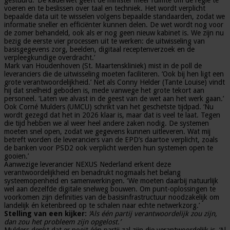
gestuurd. ‘De kaderwet geeft de minister meer ruimte om de regie te
voeren en te beslissen over taal en techniek. Het wordt verplicht
bepaalde data uit te wisselen volgens bepaalde standaarden, zodat we
informatie sneller en efficiënter kunnen delen. De wet wordt nog voor
de zomer behandeld, ook als er nog geen nieuw kabinet is. We zijn nu
bezig de eerste vier processen uit te werken: de uitwisseling van
basisgegevens zorg, beelden, digitaal receptenverzoek en de
verpleegkundige overdracht.’
Mark van Houdenhoven (St. Maartenskliniek) mist in de poll de
leveranciers die de uitwisseling moeten faciliteren. ‘Ook bij hen ligt een
grote verantwoordelijkheid.’ Net als Conny Helder (Tante Louise) vindt
hij dat snelheid geboden is, mede vanwege het grote tekort aan
personeel. ‘Laten we alvast in de geest van de wet aan het werk gaan.’
Ook Corné Mulders (UMCU) schrikt van het geschetste tijdpad. ‘Nu
wordt gezegd dat het in 2026 klaar is, maar dat is veel te laat. Tegen
die tijd hebben we al weer heel andere zaken nodig. De systemen
moeten snel open, zodat we gegevens kunnen uitleveren. Wat mij
betreft worden de leveranciers van de EPD’s daartoe verplicht, zoals
de banken voor PSD2 ook verplicht werden hun systemen open te
gooien.’
Aanwezige leverancier NEXUS Nederland erkent deze
verantwoordelijkheid en benadrukt nogmaals het belang
systeemopenheid en samenwerkingen. ‘We moeten daarbij natuurlijk
wel aan dezelfde digitale snelweg bouwen. Om punt-oplossingen te
voorkomen zijn definities van de basisinfrastructuur noodzakelijk om
landelijk én ketenbreed op te schalen naar echte netwerkzorg.’
Stelling van een kijker:
‘Als één partij verantwoordelijk zou zijn,
dan zou het probleem zijn opgelost.’