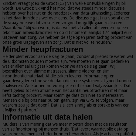
Zincken vraagt Joep de Groot (CZ) van welke ontwikkelingen hij blij
wordt. De Groot: ‘Ik vind het mooi dat we steeds minder discussie
hebben over het nut en de noodzaak van data-uitwisseling. Iedereen
is het daar inmiddels wel over eens. De discussie gaat nu vooral over
de vraag hoe we dat zo snel en zo goed mogelijk gaan realiseren.
Waar ik
niet
blij van word, is dat we met z’n allen afstevenen op een
tekort aan arbeidskrachten en op dit moment jaarlijks 174 miljard euro
uitgeven aan zorg. We hebben de afgelopen jaren tachtig procent van
onze groei uitgegeven aan zorg. Dat is niet vol te houden.’
Minder heupfracturen
Helder pleit ervoor aan de slag te gaan, zonder al precies te weten wat
de uitkomsten zouden moeten zijn. ‘We moeten niet gaan bedenken
wat er allemaal uit gaat komen voor we aan de slag gaan. Wij
beschikken over slimme matrassen, slimme vloeren en slim
incontinentiemateriaal. Al die zaken leveren informatie op en
gaandeweg leren hoe we de data die in de systemen zit goed kunnen
analyseren. We kunnen nu voorspellen of iemand valgevaarlijk is. Dat
heeft geleid tot een afname van het aantal heupfracturen met maar
liefst tachtig procent. Maar sommige data zijn niet zo interessant.
Mensen die bij ons naar buiten gaan, zijn via GPS te volgen, maar
waarom zou je dat doen? Dat is alleen zinnig als er sprake is van een
afwijkend patroon.’
Informatie uit data halen
Mulders is van mening dat we meer moeten doen met de resultaten
van zelfmonitoring bij mensen thuis. ‘Dat levert waardevolle data op
waardoor we mensen beter kunnen behandelen. Als je arts een patiënt