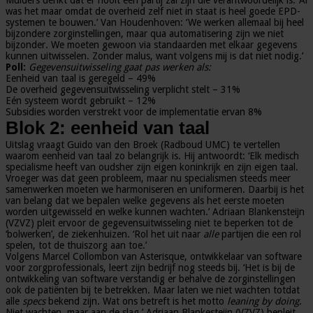
Mulders denkt dat er nooit één partij zal zijn die verantwoordelijk is. ‘Al
was het maar omdat de overheid zelf niet in staat is heel goede EPD-
systemen te bouwen.’ Van Houdenhoven: ‘We werken allemaal bij heel
bijzondere zorginstellingen, maar qua automatisering zijn we niet
bijzonder. We moeten gewoon via standaarden met elkaar gegevens
kunnen uitwisselen. Zonder malus, want volgens mij is dat niet nodig.’
Poll:
Gegevensuitwisseling gaat pas werken als:
Eenheid van taal is geregeld – 49%
De overheid gegevensuitwisseling verplicht stelt – 31%
Eén systeem wordt gebruikt – 12%
Subsidies worden verstrekt voor de implementatie ervan 8%
Blok 2: eenheid van taal
Uitslag vraagt Guido van den Broek (Radboud UMC) te vertellen
waarom eenheid van taal zo belangrijk is. Hij antwoordt: ‘Elk medisch
specialisme heeft van oudsher zijn eigen koninkrijk en zijn eigen taal.
Vroeger was dat geen probleem, maar nu specialismen steeds meer
samenwerken moeten we harmoniseren en uniformeren. Daarbij is het
van belang dat we bepalen welke gegevens als het eerste moeten
worden uitgewisseld en welke kunnen wachten.’ Adriaan Blankensteijn
(VZVZ) pleit ervoor de gegevensuitwisseling niet te beperken tot de
‘bolwerken’, de ziekenhuizen. ‘Rol het uit naar
alle
partijen die een rol
spelen, tot de thuiszorg aan toe.’
Volgens Marcel Collombon van Asterisque, ontwikkelaar van software
voor zorgprofessionals, leert zijn bedrijf nog steeds bij. ‘Het is bij de
ontwikkeling van software verstandig er behalve de zorginstellingen
ook de patiënten bij te betrekken. Maar laten we niet wachten totdat
alle
specs
bekend zijn. Wat ons betreft is het motto
leaning by doing
.
Niet wachten, maar aan de slag.’ Adriaan Blankesteijn (VZVZ) bepleit