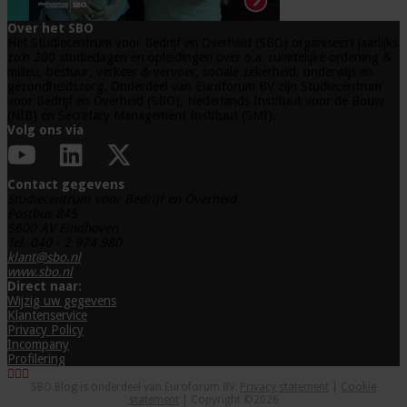
Over het SBO
Het Studiecentrum voor Bedrijf en Overheid (SBO) organiseert jaarlijks
zo’n 200 studiedagen en opleidingen over o.a. ruimtelijke ordening &
milieu, bestuur, verkeer & vervoer, sociale zekerheid, onderwijs en
gezondheidszorg. Onderdeel van Euroforum BV zijn Studiecentrum
voor Bedrijf en Overheid (SBO), Nederlands Instituut voor de Bouw
(NIB) en Secretary Management Instituut (SMI).
Volg ons via
Contact gegevens
Studiecentrum voor Bedrijf en Overheid
Postbus 845
5600 AV Eindhoven
Tel. 040 - 2 974 980
klant@sbo.nl
www.sbo.nl
Direct naar:
Wijzig uw gegevens
Klantenservice
Privacy Policy
Incompany
Profilering
SBO Blog is onderdeel van Euroforum BV.
Privacy statement
|
Cookie
statement
| Copyright ©2026