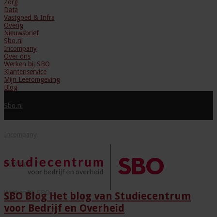
Zorg
Data
Vastgoed & Infra
Overig
Nieuwsbrief
Sbo.nl
Incompany
Over ons
Werken bij SBO
Klantenservice
Mijn Leeromgeving
Blog
Sbo.nl
Incompany
Over ons
Werken bij SBO
SBO Blog Het blog van Studiecentrum
voor Bedrijf en Overheid