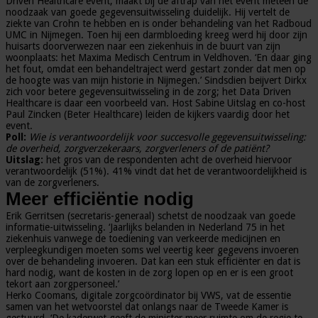
Driven Healthcare event, maakt bij de aftrap van het event meteen de
noodzaak van goede gegevensuitwisseling duidelijk. Hij vertelt de
ziekte van Crohn te hebben en is onder behandeling van het Radboud
UMC in Nijmegen. Toen hij een darmbloeding kreeg werd hij door zijn
huisarts doorverwezen naar een ziekenhuis in de buurt van zijn
woonplaats: het Maxima Medisch Centrum in Veldhoven. ‘En daar ging
het fout, omdat een behandeltraject werd gestart zonder dat men op
de hoogte was van mijn historie in Nijmegen.’ Sindsdien beijvert Dirkx
zich voor betere gegevensuitwisseling in de zorg; het Data Driven
Healthcare is daar een voorbeeld van. Host Sabine Uitslag en co-host
Paul Zincken (Beter Healthcare) leiden de kijkers vaardig door het
event.
Poll:
Wie is verantwoordelijk voor succesvolle gegevensuitwisseling:
de overheid, zorgverzekeraars, zorgverleners of de patiënt?
Uitslag:
het gros van de respondenten acht de overheid hiervoor
verantwoordelijk (51%). 41% vindt dat het de verantwoordelijkheid is
van de zorgverleners.
Meer efficiëntie nodig
Erik Gerritsen (secretaris-generaal) schetst de noodzaak van goede
informatie-uitwisseling. ‘Jaarlijks belanden in Nederland 75 in het
ziekenhuis vanwege de toediening van verkeerde medicijnen en
verpleegkundigen moeten soms wel veertig keer gegevens invoeren
over de behandeling invoeren. Dat kan een stuk efficiënter en dat is
hard nodig, want de kosten in de zorg lopen op en er is een groot
tekort aan zorgpersoneel.’
Herko Coomans, digitale zorgcoördinator bij VWS, vat de essentie
samen van het wetvoorstel dat onlangs naar de Tweede Kamer is