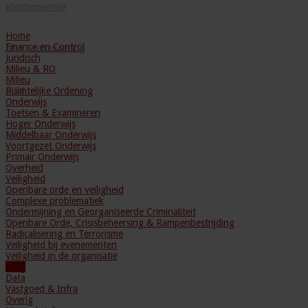
Klantenservice
Home
Finance en Control
Mijn Leeromgeving
Juridisch
Milieu & RO
Milieu
Blog
Ruimtelijke Ordening
Onderwijs
Toetsen & Examineren
Hoger Onderwijs
Middelbaar Onderwijs
Voortgezet Onderwijs
Primair Onderwijs
Overheid
Veiligheid
Openbare orde en veiligheid
Complexe problematiek
Ondermijning en Georganiseerde Criminaliteit
Openbare Orde, Crisisbeheersing & Rampenbestrijding
Radicalisering en Terrorisme
Veiligheid bij evenementen
Veiligheid in de organisatie
Zorg
Data
Vastgoed & Infra
Overig