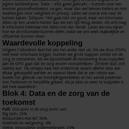
jegens techbedrijven. ‘Data – mits goed gebruikt – kunnen voor een
enorme gezondheidswinst zorgen, maar dan wel binnen kaders en met
waarborgen voor veiligheid en privacy. Laten we vooral ook naar de
kansen kijken.’ Schijven: ‘Het gaat niet om goud, maar om informatie
delen op een
andere
manier dan we een tijd terug deden. Als arts mag
ik informatie helemaal niet delen met een derde. Laten we nou kijken
hoe we de informatie kunnen delen zodat we ons werk makkelijker en
efficiënter kunnen doen.’
Waardevolle koppeling
Volgens Collombon sluit het een het ander niet uit. ‘Als we door PGO’s
veel meer informatie krijgen, kunnen we grote stappen zetten om de
zorg te verbeteren. Als we bijvoorbeeld de monitoring thuis koppelen
aan de GPO gaat dat de zorg enorm vooruithelpen.’ Zincken sluit zich
daarbij aan. Hij verwijst naar een onderzoek waarin allerlei data aan
elkaar gekoppeld werden en waaruit bleek dat er een relatie was
tussen het gebruik van bestrijdingsmiddelen en het aantal patiënten
met Parkinson in hetzelfde gebied. Als je data zo weet te koppelen is
dat heel waardevol.’
Blok 4: Data en de zorg van de
toekomst
Poll:
Disruptie in de zorg komt van:
Big tech: 26%
Bestuurders met lef: 36%
Overheid en wetgeving: 4%
Kleine, innovatieve ondernemingen: 34%