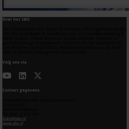
Over het SBO
Het Studiecentrum voor Bedrijf en Overheid (SBO) organiseert jaarlijks
zo’n 200 studiedagen en opleidingen over o.a. ruimtelijke ordening &
milieu, bestuur, verkeer & vervoer, sociale zekerheid, onderwijs en
gezondheidszorg. Onderdeel van Euroforum BV zijn Studiecentrum
voor Bedrijf en Overheid (SBO), Nederlands Instituut voor de Bouw
(NIB) en Secretary Management Instituut (SMI).
Volg ons via
Contact gegevens
Studiecentrum voor Bedrijf en Overheid
Postbus 845
5600 AV Eindhoven
Tel. 040 - 2 974 980
klant@sbo.nl
www.sbo.nl