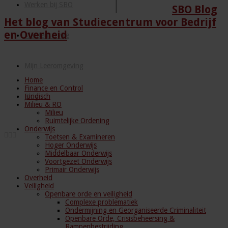
Werken bij SBO
SBO Blog
Het blog van Studiecentrum voor Bedrijf
en Overheid
Klantenservice
Mijn Leeromgeving
Home
Finance en Control
Juridisch
Blog
Milieu & RO
Milieu
Ruimtelijke Ordening
Onderwijs
Toetsen & Examineren
Hoger Onderwijs
Middelbaar Onderwijs
Voortgezet Onderwijs
Primair Onderwijs
Overheid
Veiligheid
Openbare orde en veiligheid
Complexe problematiek
Ondermijning en Georganiseerde Criminaliteit
Openbare Orde, Crisisbeheersing &
Rampenbestrijding