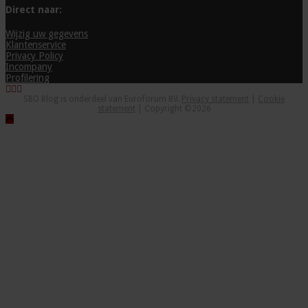
Direct naar:
Wijzig uw gegevens
Klantenservice
Privacy Policy
Incompany
Profilering
SBO Blog is onderdeel van Euroforum BV.
Privacy statement
|
Cookie
statement
| Copyright ©2026