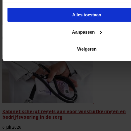
Alles toestaan
Het Studiecentrum voor Bedrijf en Overheid (SBO) organiseert jaarlijks
Aanpassen
zo’n 200 opleidingen en congressen over o.a. onderwijs, veiligheid,
milieu & RO, zorg, bouw & infra en overheid.
Gerelateerde Artikelen
Weigeren
Kabinet scherpt regels aan voor winstuitkeringen en
bedrijfsvoering in de zorg
6 juli 2026