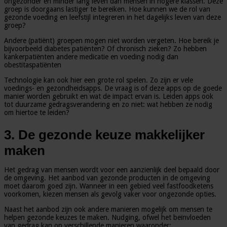
ongezonder en minder lang leven dan mensen in hogere klassen. Deze
groep is doorgaans lastiger te bereiken. Hoe kunnen we de rol van
gezonde voeding en leefstijl integreren in het dagelijks leven van deze
groep?
Andere (patiënt) groepen mogen niet worden vergeten. Hoe bereik je
bijvoorbeeld diabetes patiënten? Of chronisch zieken? Zo hebben
kankerpatiënten andere medicatie en voeding nodig dan
obestitaspatiënten
Technologie kan ook hier een grote rol spelen. Zo zijn er vele
voedings- en gezondheidsapps. De vraag is of deze apps op de goede
manier worden gebruikt en wat de impact ervan is. Leiden apps ook
tot duurzame gedragsverandering en zo niet: wat hebben ze nodig
om hiertoe te leiden?
3. De gezonde keuze makkelijker
maken
Het gedrag van mensen wordt voor een aanzienlijk deel bepaald door
de omgeving. Het aanbod van gezonde producten in de omgeving
moet daarom goed zijn. Wanneer in een gebied veel fastfoodketens
voorkomen, kiezen mensen als gevolg vaker voor ongezonde opties.
Naast het aanbod zijn ook andere manieren mogelijk om mensen te
helpen gezonde keuzes te maken. Nudging, ofwel het beïnvloeden
van gedrag kan op verschillende manieren waaronder: