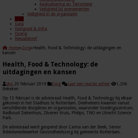
Radicalisering en Terrorisme
Veiligheid bij evenementen
Veiligheid in de organisatie
Zorg
Data
Vastgoed & Infra
Overig
Nieuwsbrief
Home
»
Zorg
»
Health, Food & Technology: de uitdagingen en
kansen
Health, Food & Technology: de
uitdagingen en kansen
sbo
20 februari 2019
Zorg
Laat een reactie achter
1,206
Bekeken
Op 13 februari is de adviesraad Health, Food & Technology bij elkaar
gekomen in het Stadhuis te Rotterdam. Deelnemers kwamen vanuit
verschillende disciplines en organisaties, waaronder Voedingscentrum,
Radboud Ziekenhuis, Zilveren Kruis, Philips, TNO en Utrecht Science
Park.
De adviesraad werd geopend door Carina van der Beek, Senior
Beleidsmedewerker Gezondheidszorg bij gemeente Rotterdam.