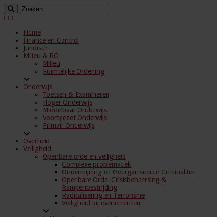
Home
Finance en Control
Juridisch
Milieu & RO
Milieu
Ruimtelijke Ordening
Onderwijs
Toetsen & Examineren
Hoger Onderwijs
Middelbaar Onderwijs
Voortgezet Onderwijs
Primair Onderwijs
Overheid
Veiligheid
Openbare orde en veiligheid
Complexe problematiek
Ondermijning en Georganiseerde Criminaliteit
Openbare Orde, Crisisbeheersing &
Rampenbestrijding
Radicalisering en Terrorisme
Veiligheid bij evenementen