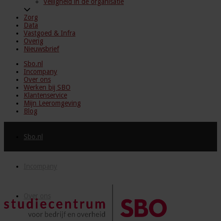
Veiligheid in de organisatie
Zorg
Data
Vastgoed & Infra
Overig
Nieuwsbrief
Sbo.nl
Incompany
Over ons
Werken bij SBO
Klantenservice
Mijn Leeromgeving
Blog
Sbo.nl
Incompany
Over ons