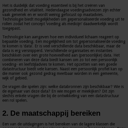
Het is duidelijk dat voeding essentieel is bij het creëren van
gezondheid en vitaliteit. Hedendaagse voedingsadviezen zijn echter
vaak generiek en er wordt weinig gefocust op maatadvies.
Technologie biedt mogelijkheden om gepersonaliseerde voeding uit te
rollen zodat het concept ‘voeding als medicijn’ daadwerkelijk wordt
toegepast.
Technologie kan aangeven hoe een individueel lichaam reageert op
bepaalde voeding. Een mogelijkheid om tot gepersonaliseerde voeding
te komen is ‘data’. Er is veel verschillende data beschikbaar, maar de
data is erg versnipperd. Verschillende organisaties en instanties
beschikken over een grote hoeveelheid aan (persoonlijke) data. Het
combineren van deze data biedt kansen om zo tot een persoonlijk
voeding- en leefstijladvies te komen. Het opzetten van een goede
datastructuur biedt vele kansen. Naast een persoonlijk profiel kan op
die manier ook gezond gedrag meetbaar worden in een gemeente,
wijk of gebied.
De vragen die spelen zijn: welke databronnen zijn beschikbaar? Wie is
de eigenaar van deze data? En wie mogen er meekijken? Dit zijn
slechts enkele vragen die bij de ontwikkeling van een datastructuur
een rol spelen.
2.
De maatschappij bereiken
Een van de uitdagingen is het bereiken van de lagere klassen die