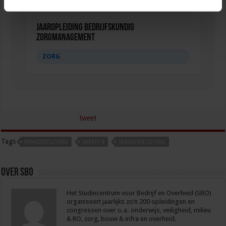
Jaaropleiding Bedrijfskundig
Zorgmanagement
ZORG
tweet
Tags
KWALITEITSZORG
SAFETY-II
VEILIGHEIDSZORG
Over sbo
Het Studiecentrum voor Bedrijf en Overheid (SBO)
organiseert jaarlijks zo’n 200 opleidingen en
congressen over o.a. onderwijs, veiligheid, milieu
& RO, zorg, bouw & infra en overheid.