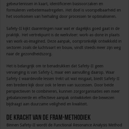
gebeurtenissen in kaart, identificeren basisoorzaken en
formuleren verbetermaatregelen. Het doel is voorspelbaarheid en
het voorkomen van herhaling door processen te optimaliseren.
Safety-II kijkt daarentegen naar wat er dagelijks goed gaat in de
praktijk. Het vertrekpunt is de werkvloer: work-as-done in plaats
van work-as-imagined. Deze aanpak, oorspronkelijk ontwikkeld in
sectoren zoals de luchtvaart en bouw, vindt steeds meer zijn weg
naar de gezondheidszorg.
Het is belangrijk om te benadrukken dat Safety-II geen
vervanging is van Safety-I, maar een aanvulling daarop. Waar
Safety-I waardevolle lessen trekt uit wat misgaat, biedt Safety-II
een bredere kijk door ook te leren van successen. Door beide
perspectieven te combineren, kunnen zorgorganisaties een meer
gebalanceerde en effectieve aanpak ontwikkelen die bewezen
bijdraagt aan duurzame veiligheid en kwaliteit.
De kracht van de FRAM-methodiek
Binnen Safety-II wordt de Functional Resonance Analysis Method