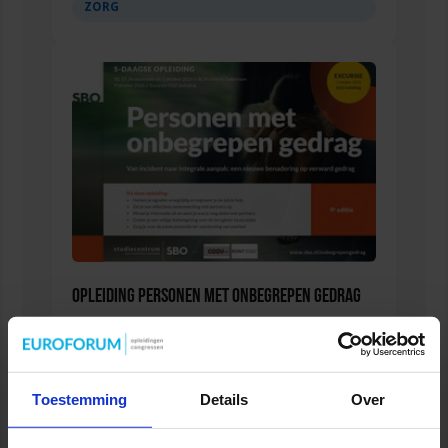
ZORG
Opleiding Personen met onbegrepen gedrag
VEILIGHEID
Toestemming
Details
Over