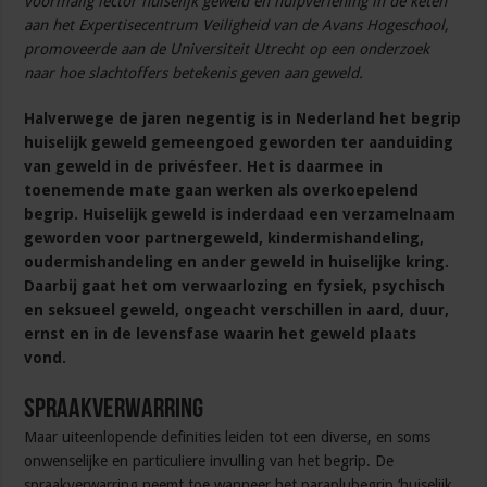
voormalig lector huiselijk geweld en hulpverlening in de keten
aan het Expertisecentrum Veiligheid van de Avans Hogeschool,
promoveerde aan de Universiteit Utrecht op een onderzoek
naar hoe slachtoffers betekenis geven aan geweld.
Halverwege de jaren negentig is in Nederland het begrip
huiselijk geweld gemeengoed geworden ter aanduiding
van geweld in de privésfeer. Het is daarmee in
toenemende mate gaan werken als overkoepelend
begrip. Huiselijk geweld is inderdaad een verzamelnaam
geworden voor partnergeweld, kindermishandeling,
oudermishandeling en ander geweld in huiselijke kring.
Daarbij gaat het om verwaarlozing en fysiek, psychisch
en seksueel geweld, ongeacht verschillen in aard, duur,
ernst en in de levensfase waarin het geweld plaats
vond.
Spraakverwarring
Maar uiteenlopende definities leiden tot een diverse, en soms
onwenselijke en particuliere invulling van het begrip. De
spraakverwarring neemt toe wanneer het paraplubegrip ‘huiselijk