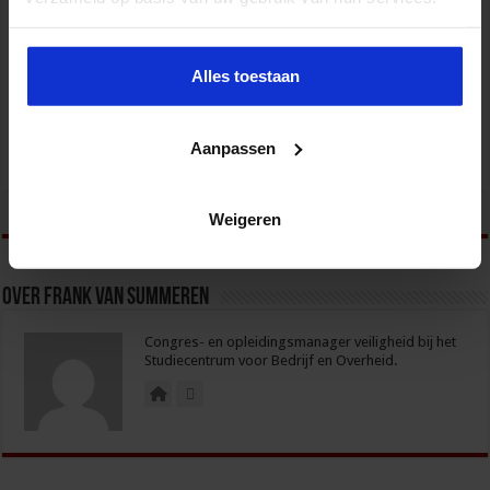
Jaaropleiding Bedrijfskundig
Zorgmanagement
Alles toestaan
ZORG
Aanpassen
tweet
Weigeren
Over Frank van Summeren
Congres- en opleidingsmanager veiligheid bij het
Studiecentrum voor Bedrijf en Overheid.