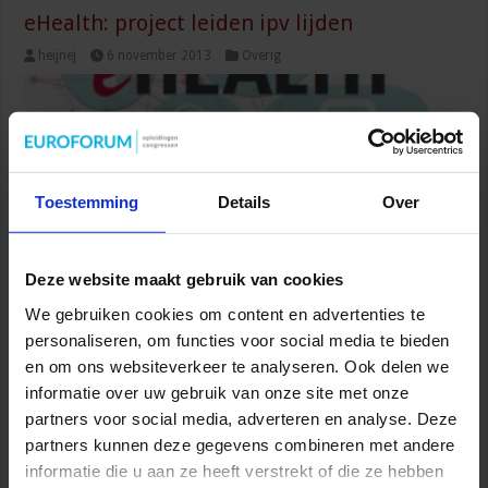
eHealth: project leiden ipv lijden
heijnej
6 november 2013
Overig
Toestemming
Details
Over
Deze website maakt gebruik van cookies
Geschreven door Saskia Timmer, directeur Changinghealthcare
We gebruiken cookies om content en advertenties te
Iedere organisatie die zich bezighoudt met eHealth implementatie
personaliseren, om functies voor social media te bieden
heeft bepaalde doelen voor ogen. De belofte van eHealth klinkt
en om ons websiteverkeer te analyseren. Ook delen we
rond de managementtafel, men spreekt over meer efficiëntie en
de cliënt in regie. Op zoek naar een projectleider dus. Daarbij
informatie over uw gebruik van onze site met onze
wordt vaak voorbijgegaan aan het feit ...
partners voor social media, adverteren en analyse. Deze
partners kunnen deze gegevens combineren met andere
Lees verder »
informatie die u aan ze heeft verstrekt of die ze hebben