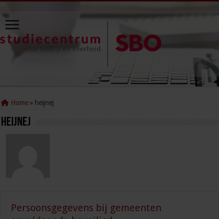
Home
»
heijnej
heijnej
Persoonsgegevens bij gemeenten