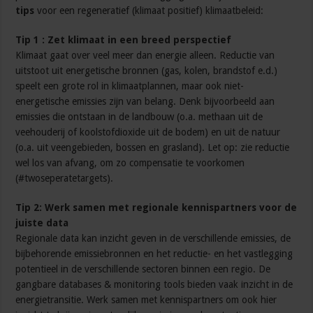
tips
voor een regeneratief (klimaat positief) klimaatbeleid:
Tip 1 : Zet klimaat in een breed perspectief
Klimaat gaat over veel meer dan energie alleen. Reductie van
uitstoot uit energetische bronnen (gas, kolen, brandstof e.d.)
speelt een grote rol in klimaatplannen, maar ook niet-
energetische emissies zijn van belang. Denk bijvoorbeeld aan
emissies die ontstaan in de landbouw (o.a. methaan uit de
veehouderij of koolstofdioxide uit de bodem) en uit de natuur
(o.a. uit veengebieden, bossen en grasland). Let op: zie reductie
wel los van afvang, om zo compensatie te voorkomen
(#twoseperatetargets).
Tip 2: Werk samen met regionale kennispartners voor de
juiste data
Regionale data kan inzicht geven in de verschillende emissies, de
bijbehorende emissiebronnen en het reductie- en het vastlegging
potentieel in de verschillende sectoren binnen een regio. De
gangbare databases & monitoring tools bieden vaak inzicht in de
energietransitie. Werk samen met kennispartners om ook hier