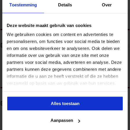
Toestemming
Details
Over
AI-beleid opstellen voor jouw organisatie
Data & AI
tweet
Deze website maakt gebruik van cookies
We gebruiken cookies om content en advertenties te
personaliseren, om functies voor social media te bieden
Over sbo
en om ons websiteverkeer te analyseren. Ook delen we
informatie over uw gebruik van onze site met onze
Het Studiecentrum voor Bedrijf en Overheid (SBO)
partners voor social media, adverteren en analyse. Deze
organiseert jaarlijks zo’n 200 opleidingen en
congressen over o.a. onderwijs, veiligheid, milieu
partners kunnen deze gegevens combineren met andere
& RO, zorg, bouw & infra en overheid.
informatie die u aan ze heeft verstrekt of die ze hebben
verzameld op basis van uw gebruik van hun services.
Gerelateerde Artikelen
Alles toestaan
Aanpassen