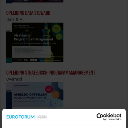
Opleiding Data Steward
Data & AI
Opleiding Strategisch Programmamanagement
Overheid