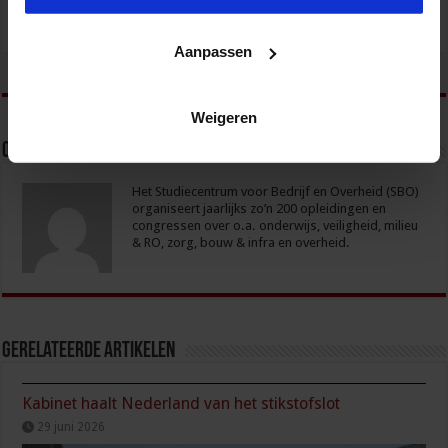
Aanpassen
tweet
Weigeren
Over sbo
Het Studiecentrum voor Bedrijf en Overheid (SBO)
organiseert jaarlijks zo’n 200 opleidingen en
congressen over o.a. onderwijs, veiligheid, milieu
& RO, zorg, bouw & infra en overheid.
Gerelateerde Artikelen
Kabinet haalt Nederland van het stikstofslot
29 juni 2026