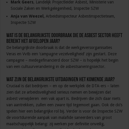
Mark Geers
, Landelijk Projectleider Asbest, Ministerie van
Sociale Zaken en Werkgelegenheid, Inspectie SZW
Anja van Weezel,
Arbeidsinspecteur Asbestinspectieteam,
Inspectie SZW
Wat is de belangrijkste doorbraak die de Asbest sector heeft
bereikt het afgelopen jaar?
De belangrijkste doorbraak is dat de werkgeversorganisaties
Veras en Vvtb een ‘campagne vezelveiligheid’ zijn gestart. Deze
campagne – medegefinancierd door SZW – is hopelijk het begin
van een cultuurverandering in de asbestsaneringssector.
Wat zijn de belangrijkste uitdagingen het komende jaar?
Cruciaal is dat bedrijven – en op de werkplek de DTA-ers – laten
zien dat ze arbeidsveiligheid serieus nemen en bewijzen dat
asbest verwijderen een vak apart is. Bedrijven die zich daar niets
van aantrekken, zullen een zware tijd tegemoet gaan. Ook de cki’s
spelen hier een belangrijke rol bij. Verder is voor de Inspectie SZW
de voortdurende aanpak van malafide saneerders van groot
maatschappelijk belang: zij werken per definitie onveilig,