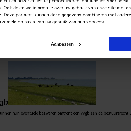
ent en advertenties te personaliseren, om functies voor social
mers) kunnen bepalen of er verbodsbepalingen worden overtreden. De vol
. Ook delen we informatie over uw gebruik van onze site met on
Databank Flora en Fauna
e. Deze partners kunnen deze gegevens combineren met andere i
oorbeeld effectenindicator soorten.
erzameld op basis van uw gebruik van hun services.
 onderzoek nodig, beginnend met een quick scan of voortoets.
Aanpassen
bevoegd is voor de verlening van de vergunning of ontheffing op grond
vgb
unnen hun eventuele bezwaren omtrent een vvgb aan de bestuursrecht vo