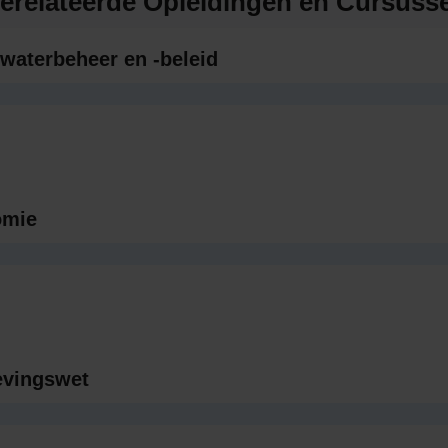
erelateerde Opleidingen en Cursuss
 waterbeheer en -beleid
omie
evingswet