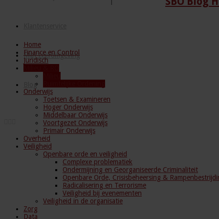
SBO Blog H
Klantenservice
Home
Finance en Control
Mijn Leeromgeving
Juridisch
Milieu & RO
Milieu
Ruimtelijke Ordening
Blog
Onderwijs
Toetsen & Examineren
Hoger Onderwijs
Middelbaar Onderwijs
Voortgezet Onderwijs
Primair Onderwijs
Overheid
Veiligheid
Openbare orde en veiligheid
Complexe problematiek
Ondermijning en Georganiseerde Criminaliteit
Openbare Orde, Crisisbeheersing & Rampenbestrijdi
Radicalisering en Terrorisme
Veiligheid bij evenementen
Veiligheid in de organisatie
Zorg
Data