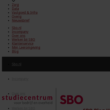
Zorg
Data
Vastgoed & Infra
Overig
Nieuwsbrief
Sbo.nl
Incompany
Over ons
Werken bij SBO
Klantenservice
Mijn Leeromgeving
Blog
Sbo.nl
Incompany
Over ons
Werken bij SBO