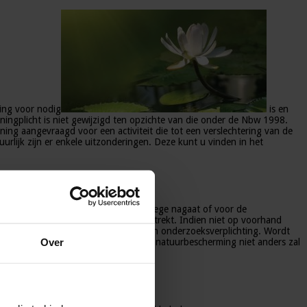
ing voor nodig
is en
ngplicht is niet gewijzigd ten opzichte van die onder de Nbw 1998.
ing aangevraagd voor een activiteit die tot een verslechtering van de
rlijk zijn er enkele uitzonderingen. Deze kunt u vinden in het
igheidstoets houdt ook in dat het college nagaat of voor de
 hoe ver deze onderzoeksverplichting strekt. Indien niet op voorhand
eling inhoudt, heeft het college een onderzoeksverplichting. Wordt
Over
Zwier verwacht dat dit onder de Wet natuurbescherming niet anders zal