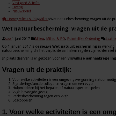
Vastgoed & Infra
Overig
Nieuwsbrief
Home
»
Milieu & RO
»
Milieu
»
Wet natuurbescherming; vragen uit de pra
Wet natuurbescherming; vragen uit de pra
sbo
1 juni 2017
Milieu
,
Milieu & RO
,
Ruimtelijke Ordening
Laat e
Op 1 januari 2017 is de nieuwe
Wet natuurbescherming
in werking 
natuurbescherming die het verplichte aanhaken regelen zijn echter niet 
In plaats daarvan is er gekozen voor een
vrijwillige aanhaakregelin
Vragen uit de praktijk:
Voor welke activiteiten is een omgevingsvergunning natuur nodi
Signaleringsfunctie collega en vragen om een vvgb
Hulpmiddelen bij het bepalen of natuuraspecten spelen
Vvgb bevoegde gezag
Rechtsbescherming tegen een vvgb
Loskoppelen
1. Voor welke activiteiten is een 