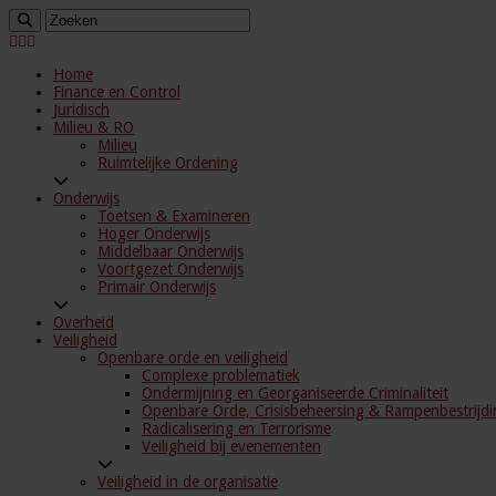
Home
Finance en Control
Juridisch
Milieu & RO
Milieu
Ruimtelijke Ordening
Onderwijs
Toetsen & Examineren
Hoger Onderwijs
Middelbaar Onderwijs
Voortgezet Onderwijs
Primair Onderwijs
Overheid
Veiligheid
Openbare orde en veiligheid
Complexe problematiek
Ondermijning en Georganiseerde Criminaliteit
Openbare Orde, Crisisbeheersing & Rampenbestrijdi
Radicalisering en Terrorisme
Veiligheid bij evenementen
Veiligheid in de organisatie