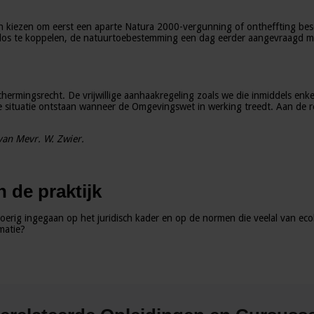
en kiezen om eerst een aparte Natura 2000-vergunning of ontheffting be
m los te koppelen, de natuurtoebestemming een dag eerder aangevraagd
hermingsrecht. De vrijwillige aanhaakregeling zoals we die inmiddels enk
uwe situatie ontstaan wanneer de Omgevingswet in werking treedt. Aan de 
an Mevr. W. Zwier.
 de praktijk
erig ingegaan op het juridisch kader en op de normen die veelal van ecol
matie?