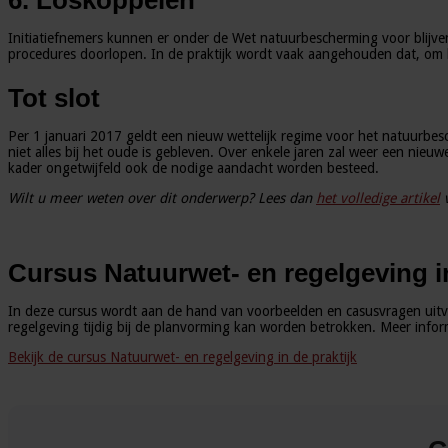
Initiatiefnemers kunnen er onder de Wet natuurbescherming voor blijv
procedures doorlopen. In de praktijk wordt vaak aangehouden dat, o
Tot slot
Per 1 januari 2017 geldt een nieuw wettelijk regime voor het natuurbesc
niet alles bij het oude is gebleven. Over enkele jaren zal weer een nie
kader ongetwijfeld ook de nodige aandacht worden besteed.
Wilt u meer weten over dit onderwerp? Lees dan
het volledige artikel
v
Cursus Natuurwet- en regelgeving in
In deze cursus wordt aan de hand van voorbeelden en casusvragen uitvo
regelgeving tijdig bij de planvorming kan worden betrokken. Meer infor
Bekijk de cursus Natuurwet- en regelgeving in de praktijk