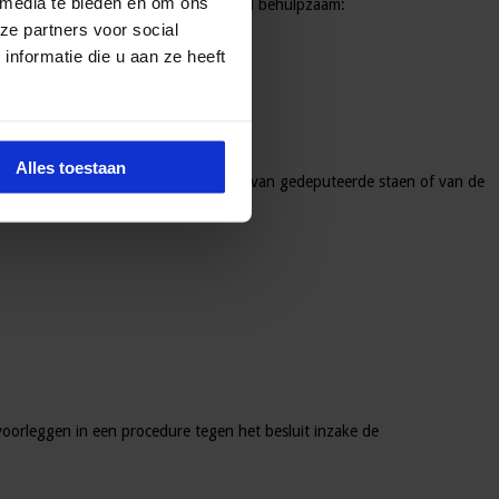
 media te bieden en om ons
gende instrumenten zijn in zo’n geval behulpzaam:
ze partners voor social
nformatie die u aan ze heeft
Alles toestaan
 van de Wet natuurbescherming, dus van gedeputeerde staen of van de
orleggen in een procedure tegen het besluit inzake de