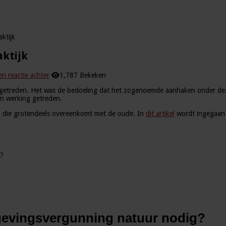
ktijk
ktijk
en reactie achter
1,787 Bekeken
getreden. Het was de bedoeling dat het zogenoemde aanhaken onder dez
in werking getreden.
g
die grotendeels overeenkomt met de oude. In
dit artikel
wordt ingegaan 
g?
omgevingsvergunning natuur nodig?