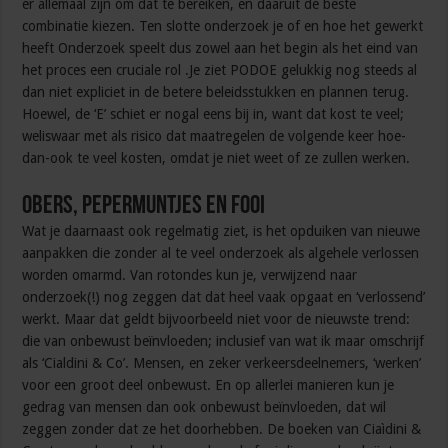
er allemaal zijn om dat te bereiken, en daaruit de beste
combinatie kiezen. Ten slotte onderzoek je of en hoe het gewerkt
heeft Onderzoek speelt dus zowel aan het begin als het eind van
het proces een cruciale rol .Je ziet PODOE gelukkig nog steeds al
dan niet expliciet in de betere beleidsstukken en plannen terug.
Hoewel, de ‘E’ schiet er nogal eens bij in, want dat kost te veel;
weliswaar met als risico dat maatregelen de volgende keer hoe-
dan-ook te veel kosten, omdat je niet weet of ze zullen werken.
Obers, pepermuntjes en fooi
Wat je daarnaast ook regelmatig ziet, is het opduiken van nieuwe
aanpakken die zonder al te veel onderzoek als algehele verlossen
worden omarmd. Van rotondes kun je, verwijzend naar
onderzoek(!) nog zeggen dat dat heel vaak opgaat en ‘verlossend’
werkt. Maar dat geldt bijvoorbeeld niet voor de nieuwste trend:
die van onbewust beïnvloeden; inclusief van wat ik maar omschrijf
als ‘Cialdini & Co’. Mensen, en zeker verkeersdeelnemers, ‘werken’
voor een groot deel onbewust. En op allerlei manieren kun je
gedrag van mensen dan ook onbewust beïnvloeden, dat wil
zeggen zonder dat ze het doorhebben. De boeken van Ciaìdini &