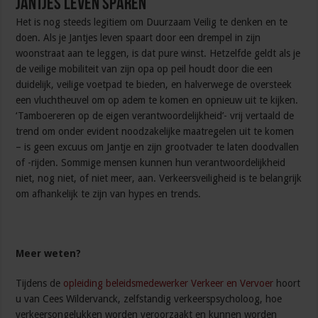
Jantjes leven sparen
Het is nog steeds legitiem om Duurzaam Veilig te denken en te
doen. Als je Jantjes leven spaart door een drempel in zijn
woonstraat aan te leggen, is dat pure winst. Hetzelfde geldt als je
de veilige mobiliteit van zijn opa op peil houdt door die een
duidelijk, veilige voetpad te bieden, en halverwege de oversteek
een vluchtheuvel om op adem te komen en opnieuw uit te kijken.
‘Tamboereren op de eigen verantwoordelijkheid’- vrij vertaald de
trend om onder evident noodzakelijke maatregelen uit te komen
– is geen excuus om Jantje en zijn grootvader te laten doodvallen
of -rijden. Sommige mensen kunnen hun verantwoordelijkheid
niet, nog niet, of niet meer, aan. Verkeersveiligheid is te belangrijk
om afhankelijk te zijn van hypes en trends.
Meer weten?
Tijdens de
opleiding beleidsmedewerker Verkeer en Vervoer
hoort
u van Cees Wildervanck, zelfstandig verkeerspsycholoog, hoe
verkeersongelukken worden veroorzaakt en kunnen worden