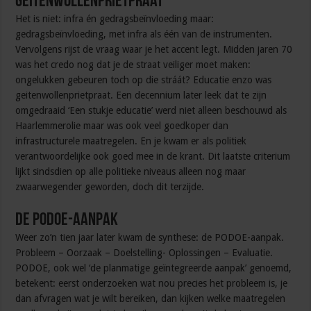
Geitenwollenprietpraat
Het is niet: infra én gedragsbeïnvloeding maar:
gedragsbeïnvloeding, met infra als één van de instrumenten.
Vervolgens rijst de vraag waar je het accent legt. Midden jaren 70
was het credo nog dat je de straat veiliger moet maken:
ongelukken gebeuren toch op die stráát? Educatie enzo was
geitenwollenprietpraat. Een decennium later leek dat te zijn
omgedraaid ‘Een stukje educatie’ werd niet alleen beschouwd als
Haarlemmerolie maar was ook veel goedkoper dan
infrastructurele maatregelen. En je kwam er als politiek
verantwoordelijke ook goed mee in de krant. Dit laatste criterium
lijkt sindsdien op alle politieke niveaus alleen nog maar
zwaarwegender geworden, doch dit terzijde.
De PODOE-aanpak
Weer zo’n tien jaar later kwam de synthese: de PODOE-aanpak.
Probleem – Oorzaak – Doelstelling- Oplossingen – Evaluatie.
PODOE, ook wel ‘de planmatige geïntegreerde aanpak’ genoemd,
betekent: eerst onderzoeken wat nou precies het probleem is, je
dan afvragen wat je wilt bereiken, dan kijken welke maatregelen