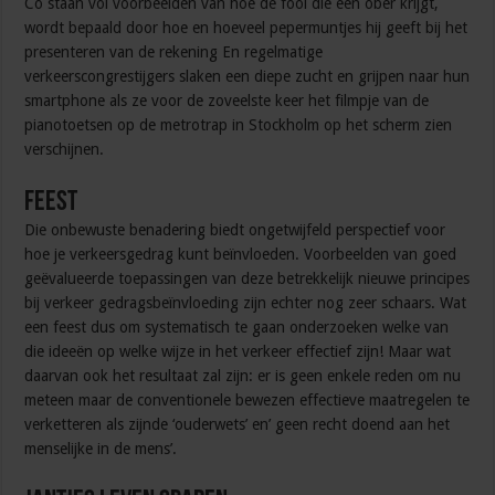
Co staan vol voorbeelden van hoe de fooi die een ober krijgt,
wordt bepaald door hoe en hoeveel pepermuntjes hij geeft bij het
presenteren van de rekening En regelmatige
verkeerscongrestijgers slaken een diepe zucht en grijpen naar hun
smartphone als ze voor de zoveelste keer het filmpje van de
pianotoetsen op de metrotrap in Stockholm op het scherm zien
verschijnen.
Feest
Die onbewuste benadering biedt ongetwijfeld perspectief voor
hoe je verkeersgedrag kunt beïnvloeden. Voorbeelden van goed
geëvalueerde toepassingen van deze betrekkelijk nieuwe principes
bij verkeer gedragsbeïnvloeding zijn echter nog zeer schaars. Wat
een feest dus om systematisch te gaan onderzoeken welke van
die ideeën op welke wijze in het verkeer effectief zijn! Maar wat
daarvan ook het resultaat zal zijn: er is geen enkele reden om nu
meteen maar de conventionele bewezen effectieve maatregelen te
verketteren als zijnde ‘ouderwets’ en’ geen recht doend aan het
menselijke in de mens’.