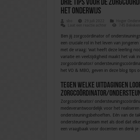
Drie tips voor de zorgcoör
het onderwijs
sbo
29 juli 2022
Hoger Onderw
Laat een reactie achter
745 Bekeken
Ben jij zorgcoördinator of ondersteuning
een cruciale rol in het leven van jongere
met de vraag: ‘wat heeft deze leerling no
variatie en veelzijdigheid maakt het vak 
zorgcoördinator/ ondersteuningscoördinat
het VO & MBO, geven in deze blog tips om 
Tegen welke uitdagingen loop
zorgcoördinator/ondersteun
Zorgcoördinator/ ondersteuningscoördinato
medeverantwoordelijk voor het realiseren
ondersteuningsbehoeften. Eén van de take
ondersteuningsteam met als doel dat elke l
een vraagbaak voor docenten en denk je 