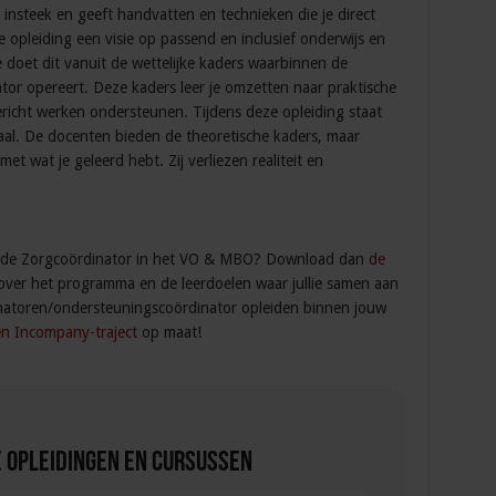
insteek en geeft handvatten en technieken die je direct
se opleiding een visie op passend en inclusief onderwijs en
e doet dit vanuit de wettelijke kaders waarbinnen de
or opereert. Deze kaders leer je omzetten naar praktische
ericht werken ondersteunen. Tijdens deze opleiding staat
traal. De docenten bieden de theoretische kaders, maar
et wat je geleerd hebt. Zij verliezen realiteit en
or de Zorgcoördinator in het VO & MBO? Download dan
de
e over het programma en de leerdoelen waar jullie samen aan
natoren/ondersteuningscoördinator opleiden binnen jouw
n Incompany-traject
op maat!
 Opleidingen en Cursussen