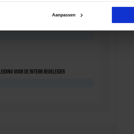
Aanpassen
leiding Rekencoördinator PO
eiding voor de Intern Begeleider