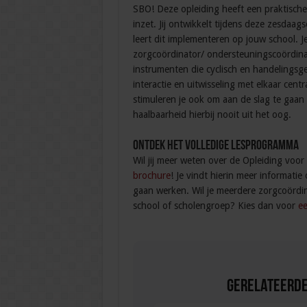
SBO! Deze opleiding heeft een praktische 
inzet. Jij ontwikkelt tijdens deze zesdaag
leert dit implementeren op jouw school. J
zorgcoördinator/ ondersteuningscoördinat
instrumenten die cyclisch en handelingsg
interactie en uitwisseling met elkaar cen
stimuleren je ook om aan de slag te gaan m
haalbaarheid hierbij nooit uit het oog.
Ontdek het volledige lesprogramma
Wil jij meer weten over de Opleiding vo
brochure
! Je vindt hierin meer informati
gaan werken. Wil je meerdere zorgcoördi
school of scholengroep? Kies dan voor
ee
Gerelateerde