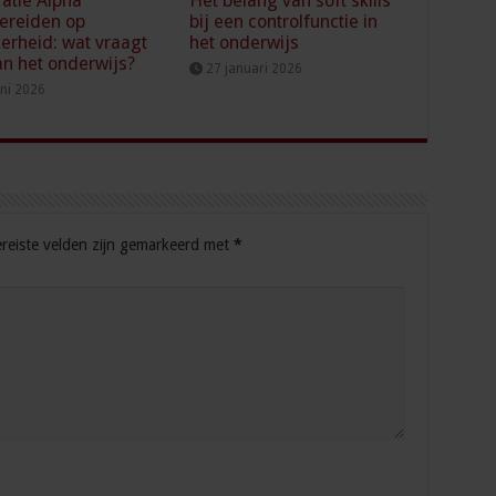
atie Alpha
Het belang van soft skills
ereiden op
bij een controlfunctie in
erheid: wat vraagt
het onderwijs
an het onderwijs?
27 januari 2026
uni 2026
reiste velden zijn gemarkeerd met
*