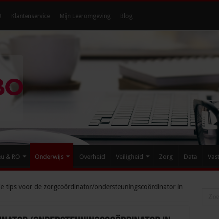
O
Klantenservice
Mijn Leeromgeving
Blog
eu & RO
Onderwijs
Overheid
Veiligheid
Zorg
Data
Vas
ie tips voor de zorgcoördinator/ondersteuningscoördinator in