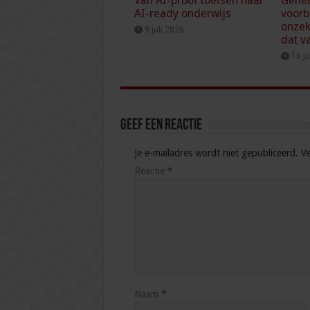
Van AI-proof toetsen naar
Gener
AI-ready onderwijs
voorb
onzek
9 juli 2026
dat v
16 j
Geef een reactie
Je e-mailadres wordt niet gepubliceerd.
Ve
Reactie
*
Naam
*