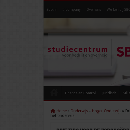
Sbo.nl
Incompany
Over ons
Werken bij SB
Finance en Control
Juridisch
Mili
Home
»
Onderwijs
»
Hoger Onderwijs
»
Dr
het onderwijs