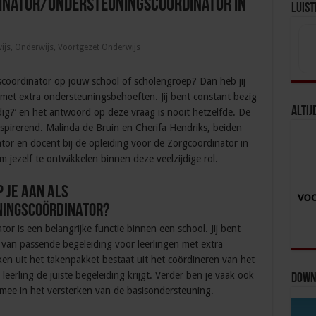
dinator/ondersteuningscoördinator in
Luist
ijs
,
Onderwijs
,
Voortgezet Onderwijs
scoördinator op jouw school of scholengroep? Dan heb jij
n met extra ondersteuningsbehoeften. Jij bent constant bezig
Altij
dig?’ en het antwoord op deze vraag is nooit hetzelfde. De
inspirerend. Malinda de Bruin en Cherifa Hendriks, beiden
or en docent bij de opleiding voor de Zorgcoördinator in
jezelf te ontwikkelen binnen deze veelzijdige rol.
 je aan als
ingscoördinator?
r is een belangrijke functie binnen een school. Jij bent
 van passende begeleiding voor leerlingen met extra
n uit het takenpakket bestaat uit het coördineren van het
eerling de juiste begeleiding krijgt. Verder ben je vaak ook
Downl
mee in het versterken van de basisondersteuning.