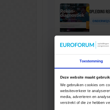
Opleiding Re
ONDERWIJS
Verkorte op
ONDERWIJS
Toestemming
Deze website maakt gebruik
We gebruiken cookies om cont
Opleiding G
websiteverkeer te analyseren
media, adverteren en analys
ONDERWIJS
verstrekt of die ze hebben v