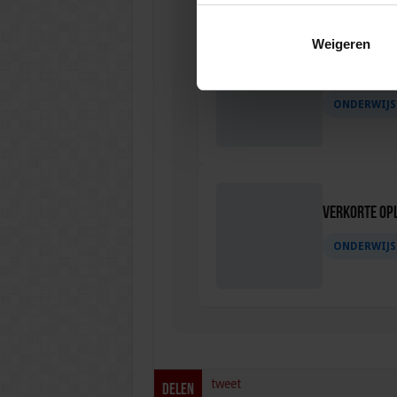
Weigeren
Verkorte op
ONDERWIJS
Verkorte opl
ONDERWIJS
tweet
Delen