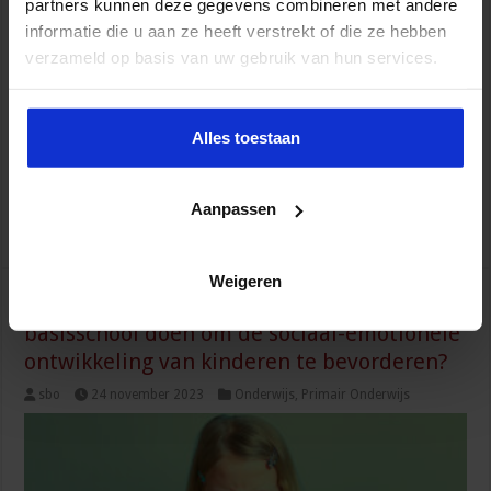
partners kunnen deze gegevens combineren met andere
informatie die u aan ze heeft verstrekt of die ze hebben
De traditionele manier van toetsen wordt steeds vaker
verzameld op basis van uw gebruik van hun services.
heroverwogen en vervangen door een veilig, digitaal alternatief.
Het maakt het namelijk mogelijk om meer uit toetsen te halen:
tijdswinst, betere analyse van resultaten en beveiligde afname zijn
Alles toestaan
enkele voordelen. Hoe verwerk je digitaal toetsen in jouw
onderwijs? Voordelen van digitaal toetsen Digitaal toetsen is een
realiteit in veel onderwijsinstellingen, mede door …
Aanpassen
Lees verder »
Weigeren
Wat kun je als gedragsspecialist op de
basisschool doen om de sociaal-emotionele
ontwikkeling van kinderen te bevorderen?
sbo
24 november 2023
Onderwijs
,
Primair Onderwijs