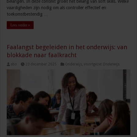
belangen. In deze context groeit het belang van soft skills. Welke
vaardigheden zijn nodig om als controller effectief en
toekomstbestendig …
Lees verder »
Faalangst begeleiden in het onderwijs: van
blokkade naar faalkracht
sbo
23 december 2025
Onderwijs
,
Voortgezet Onderwijs