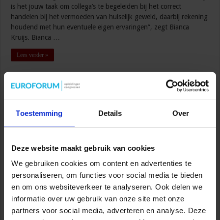
is het jouw taak om collega’s te begeleiden bij het correct
handelen bij het vermoeden van huiselijk geweld, daarbij rekening
houdend met hun eventuele eigen ervaringen”, zegt Bianca
Kruijs. Bianca …
Lees verder »
Hoe implementeer je digitaal summatief of
formatief toetsen in het VO?
Toestemming
Details
Over
sbo
26 januari 2024
Onderwijs
,
Voortgezet Onderwijs
Deze website maakt gebruik van cookies
We gebruiken cookies om content en advertenties te
personaliseren, om functies voor social media te bieden
en om ons websiteverkeer te analyseren. Ook delen we
informatie over uw gebruik van onze site met onze
partners voor social media, adverteren en analyse. Deze