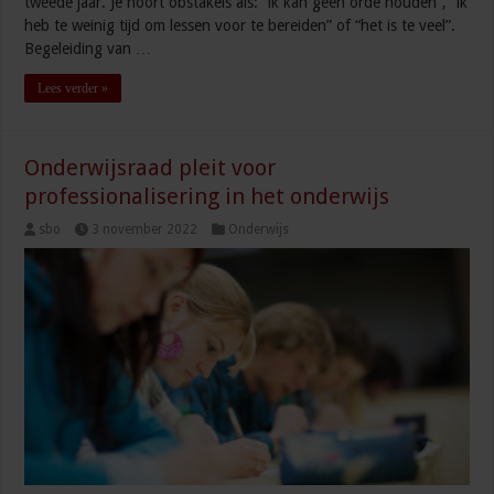
tweede jaar. Je hoort obstakels als: “ik kan geen orde houden”, “ik
heb te weinig tijd om lessen voor te bereiden” of “het is te veel”.
Begeleiding van …
Lees verder »
Onderwijsraad pleit voor
professionalisering in het onderwijs
sbo
3 november 2022
Onderwijs