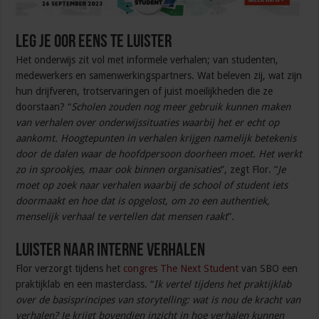
Leg je oor eens te luister
Het onderwijs zit vol met informele verhalen; van studenten,
medewerkers en samenwerkingspartners. Wat beleven zij, wat zijn
hun drijfveren, trotservaringen of juist moeilijkheden die ze
doorstaan? “
Scholen zouden nog meer gebruik kunnen maken
van verhalen over onderwijssituaties waarbij het er echt op
aankomt. Hoogtepunten in verhalen krijgen namelijk betekenis
door de dalen waar de hoofdpersoon doorheen moet. Het werkt
zo in sprookjes, maar ook binnen organisaties
”, zegt Flor. “
Je
moet op zoek naar verhalen waarbij de school of student iets
doormaakt en hoe dat is opgelost, om zo een authentiek,
menselijk verhaal te vertellen dat mensen raakt
”.
Luister naar interne verhalen
Flor verzorgt tijdens het
congres The Next Student
van SBO een
praktijklab en een masterclass. “
Ik vertel tijdens het praktijklab
over de basisprincipes van storytelling: wat is nou de kracht van
verhalen? Je krijgt bovendien inzicht in hoe verhalen kunnen