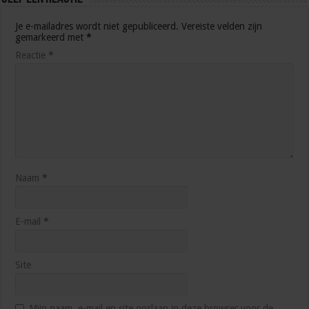
Je e-mailadres wordt niet gepubliceerd.
Vereiste velden zijn
gemarkeerd met
*
Reactie
*
Naam
*
E-mail
*
Site
Mijn naam, e-mail en site opslaan in deze browser voor de