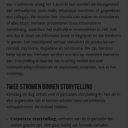
Van ’s ochtends vroeg tot ’s avonds laat worden we blootgesteld
aan verhaallijnen, zoals mails, WhatsApp-berichten of gesprekken
met collega’s. We moeten hier chocola van maken én controleren
of alles klopt. Verhalen presenteren losse informatie in
samenhang, waardoor het makkelijker te verwerken is. Het stelt
ons dus in staat om informatie beter te begrijpen en om betekenis
te geven. Een meeslepend verhaal stimuleert de productie van
cortisol, oxytocine, dopamine en serotonine. We zijn hierdoor
beter bij de les. Verhalen spreken ons dus op meerdere manieren
aan. Storytelling is daarom een krachtig middel dat veel
communicatieprofessionals en marketeers omarmen, ook in het
onderwijs.
Twee stromen binnen storytelling
Vandaag de dag zetten veel organisaties storytelling in. Net als in
elke organisatie zijn er binnen scholen twee verschillende
verhaalstromen die invloed hebben:
Corporate storytelling
, verhalen van de organisatie die
extern gericht zijn. Het gaat hierbij om formele verhalen.