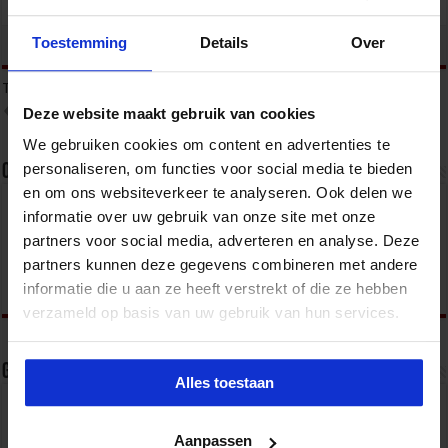
Onderwijs
Toestemming
Details
Over
tweet
Tags
ONDERWIJS
STORYTELLING
STORYTELLING ONDERWIJS
Deze website maakt gebruik van cookies
THE NEXT STUDENT
We gebruiken cookies om content en advertenties te
personaliseren, om functies voor social media te bieden
Over sbo
en om ons websiteverkeer te analyseren. Ook delen we
Het Studiecentrum voor Bedrijf en Overheid (SBO)
informatie over uw gebruik van onze site met onze
organiseert jaarlijks zo’n 200 opleidingen en
partners voor social media, adverteren en analyse. Deze
congressen over o.a. onderwijs, veiligheid, milieu
& RO, zorg, bouw & infra en overheid.
partners kunnen deze gegevens combineren met andere
informatie die u aan ze heeft verstrekt of die ze hebben
verzameld op basis van uw gebruik van hun services.
Gerelateerde Artikelen
Alles toestaan
Aanpassen