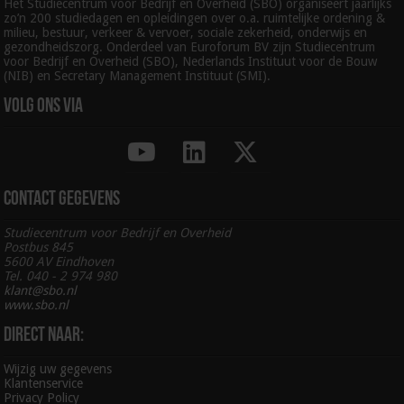
Het Studiecentrum voor Bedrijf en Overheid (SBO) organiseert jaarlijks
zo’n 200 studiedagen en opleidingen over o.a. ruimtelijke ordening &
milieu, bestuur, verkeer & vervoer, sociale zekerheid, onderwijs en
gezondheidszorg. Onderdeel van Euroforum BV zijn Studiecentrum
voor Bedrijf en Overheid (SBO), Nederlands Instituut voor de Bouw
(NIB) en Secretary Management Instituut (SMI).
Volg ons via
Contact gegevens
Studiecentrum voor Bedrijf en Overheid
Postbus 845
5600 AV Eindhoven
Tel. 040 - 2 974 980
klant@sbo.nl
www.sbo.nl
Direct naar:
Wijzig uw gegevens
Klantenservice
Privacy Policy