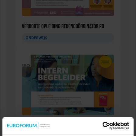
Verkorte opleiding Rekencoördinator PO
ONDERWIJS
Verkorte opleiding voor de Intern Begeleider