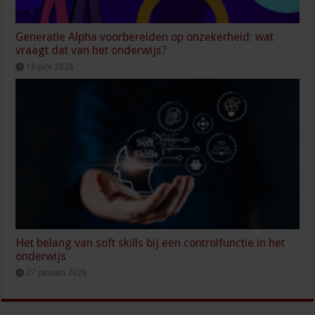
Generatie Alpha voorbereiden op onzekerheid: wat
vraagt dat van het onderwijs?
16 juni 2026
Het belang van soft skills bij een controlfunctie in het
onderwijs
27 januari 2026