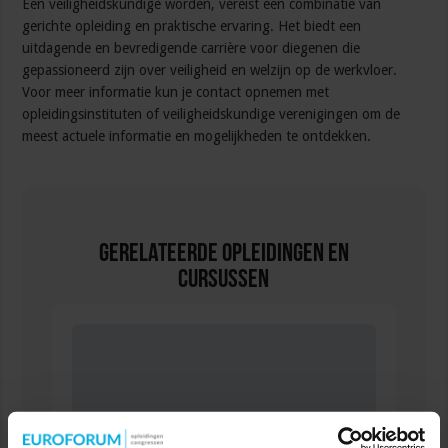
Een veiligheidskundige worden, vereist een combinatie van
gerichte opleiding en praktische ervaring. Het biedt een
uitdagende en bevredigende carrière voor diegenen die
gepassioneerd zijn over veiligheid en welzijn op de werkvloer.
Voor meer informatie kun je contact opnemen met
opleidingsinstituten of veiligheidskundige verenigingen om de
meest actuele informatie en mogelijkheden te ontdekken.
Gerelateerde Opleidingen en
Cursussen