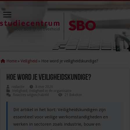
Home
»
Veiligheid
»
Hoe word je veiligheidskundige?
Hoe word je veiligheidskundige?
redactie
8 mei 2026
Veiligheid
,
Veiligheid in de organisatie
voor
Reacties uitgeschakeld
21 Bekeken
Hoe
word
je
Dit artikel in het kort: Veiligheidskundigen zijn
veiligheidskundige?
essentieel voor veilige werkomstandigheden en
werken in sectoren zoals industrie, bouw en