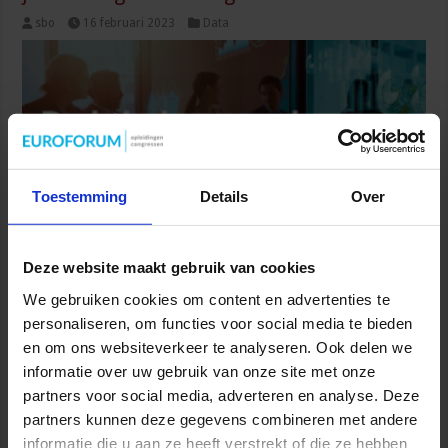
sbo
16 februari 2023
Data
Toestemming
Details
Over
Deze website maakt gebruik van cookies
Werk jij in een datagedreven organisatie? Het is dan belangrijk om
jouw data goed te beheren, zeker sinds de intrede van de AVG.
We gebruiken cookies om content en advertenties te
Een leesbare datastrategie helpt hierbij, maar het kan lastig zijn
personaliseren, om functies voor social media te bieden
om het verantwoordelijkheidsgevoel omtrent datagebruik bij
en om ons websiteverkeer te analyseren. Ook delen we
collega’s aan te wakkeren. Data governance is namelijk een
informatie over uw gebruik van onze site met onze
gezamenlijke verantwoordelijkheid. Dick Pouw, strategisch
partners voor social media, adverteren en analyse. Deze
adviseur en docent bij ITSV en de …
partners kunnen deze gegevens combineren met andere
Lees verder »
informatie die u aan ze heeft verstrekt of die ze hebben